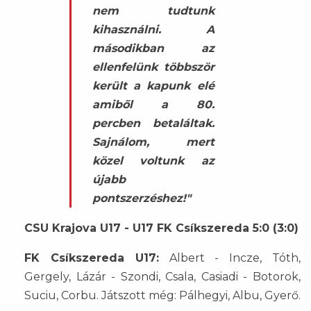
nem tudtunk
kihasználni. A
másodikban az
ellenfelünk többször
került a kapunk elé
amiből a 80.
percben betaláltak.
Sajnálom, mert
közel voltunk az
újabb
pontszerzéshez!"
CSU Krajova U17 - U17 FK Csíkszereda 5:0 (3:0)
FK Csíkszereda U17:
Albert - Incze, Tóth,
Gergely, Lázár - Szondi, Csala, Casiadi - Botorok,
Suciu, Corbu. Játszott még: Pálhegyi, Albu, Gyerő.