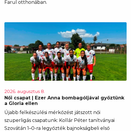
Farul otthonában.
2026. augusztus 8.
Női csapat | Ezer Anna bombagóljával győztünk
a Gloria ellen
Újabb felkészülési mérkőzést játszott női
szuperligás csapatunk: Kollár Péter tanítványai
Szovátán 1–0-ra legyőzték bajnokságbeli első