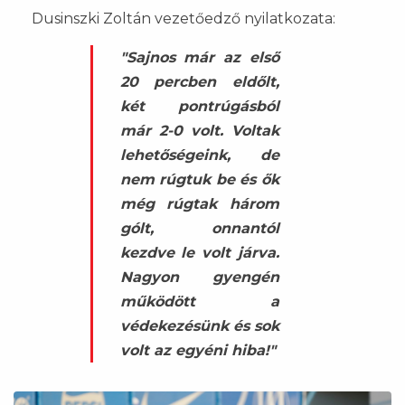
Dusinszki Zoltán vezetőedző nyilatkozata:
"Sajnos már az első
20 percben eldőlt,
két pontrúgásból
már 2-0 volt. Voltak
lehetőségeink, de
nem rúgtuk be és ők
még rúgtak három
gólt, onnantól
kezdve le volt járva.
Nagyon gyengén
működött a
védekezésünk és sok
volt az egyéni hiba!"