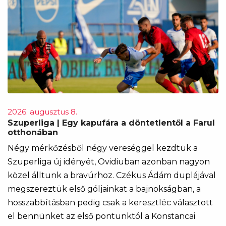
2026. augusztus 8.
Szuperliga | Egy kapufára a döntetlentől a Farul
otthonában
Négy mérkőzésből négy vereséggel kezdtük a
Szuperliga új idényét, Ovidiuban azonban nagyon
közel álltunk a bravúrhoz. Czékus Ádám duplájával
megszereztük első góljainkat a bajnokságban, a
hosszabbításban pedig csak a keresztléc választott
el bennünket az első pontunktól a Konstancai