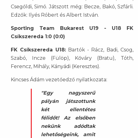
Csegőldi, Simó. Játszott még: Becze, Bakó, Szfárli.
Edzők: Ilyés Róbert és Albert István.
Sporting Team Bukarest U19 - U18 FK
Csíkszereda 1:0 (0:0)
FK Csíkszereda U18:
Bartók - Rácz, Badi, Csog,
Szabó, Incze (Fülöp), Kőváry (Bratu), Tóth,
Ferencz, Mihály, Kányádi (Keresztes).
Kincses Ádám vezetőedző nyilatkozata:
"Egy nagyszerű
pályán játszottunk
két ellentétes
félidőt! Az elsőben
nekünk adódtak
lehetőségeink, amit