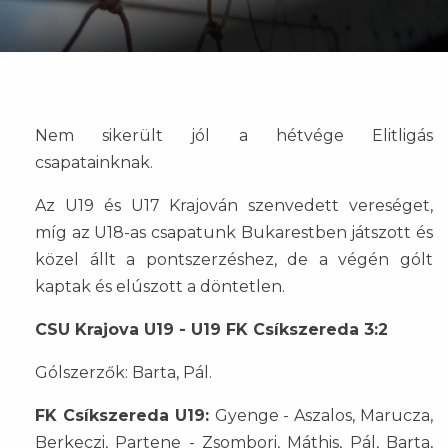
Nem sikerült jól a hétvége Elitligás
csapatainknak.
Az U19 és U17 Krajován szenvedett vereséget,
míg az U18-as csapatunk Bukarestben játszott és
közel állt a pontszerzéshez, de a végén gólt
kaptak és elúszott a döntetlen.
CSU Krajova U19 - U19 FK Csíkszereda 3:2
Gólszerzők: Barta, Pál.
FK Csíkszereda U19:
Gyenge - Aszalos, Marucza,
Berkeczi, Partene - Zsombori, Máthis, Pál, Barta,