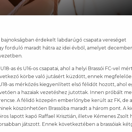
gi bajnokságban érdekelt labdarúgó csapata vereséget
y forduló maradt hátra az idei évből, amelyet decembe
nyezetben.
18-as és U16-os csapatai, ahol a helyi Brassói FC-vel mér
övetkező körbe való jutásért küzdött, ennek megfelelő
8-as mérkőzés kiegyenlített első félidőt hozott, ahol 
követően a hazaiak vezetéshez jutottak. Innen próbált m
zerencse. A félidő közepén emberlőnybe került az FK, de 
inek köszönhetően Brassóba maradt a három pont. A ki
s lapott kapó Raffael Krisztián, illetve Kémenes Zsolt h
orsabban játszott. Ennek következtében a brassóiak két