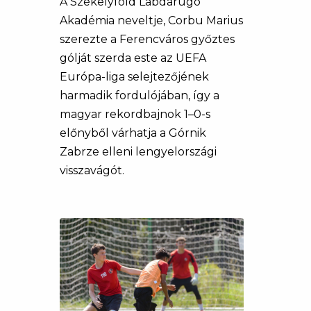
A Székelyföld Labdarúgó
Akadémia neveltje, Corbu Marius
szerezte a Ferencváros győztes
gólját szerda este az UEFA
Európa-liga selejtezőjének
harmadik fordulójában, így a
magyar rekordbajnok 1–0-s
előnyből várhatja a Górnik
Zabrze elleni lengyelországi
visszavágót.