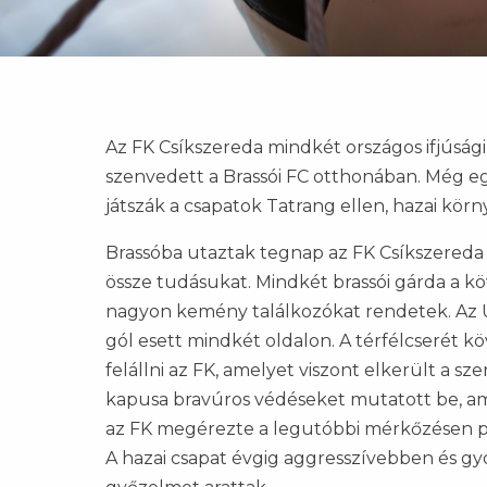
Az FK Csíkszereda mindkét országos ifjúsá
szenvedett a Brassói FC otthonában. Még eg
játszák a csapatok Tatrang ellen, hazai kör
Brassóba utaztak tegnap az FK Csíkszereda U
össze tudásukat. Mindkét brassói gárda a k
nagyon kemény találkozókat rendetek. Az U1
gól esett mindkét oldalon. A térfélcserét 
felállni az FK, amelyet viszont elkerült a s
kapusa bravúros védéseket mutatott be, am
az FK megérezte a legutóbbi mérkőzésen piro
A hazai csapat évgig aggresszívebben és gy