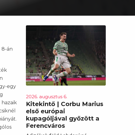
r 8-án
ték
en
egy-egy
eg
2026. augusztus 6.
a hazaik
Kitekintő | Corbu Marius
első európai
csiknél
kupagóljával győzött a
iányát.
Ferencváros
gólos