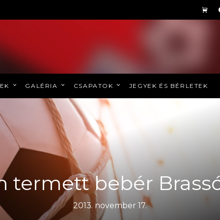
REK
GALÉRIA
CSAPATOK
JEGYEK ÉS BÉRLETEK
 termett bebér Brass
2013. november 17.