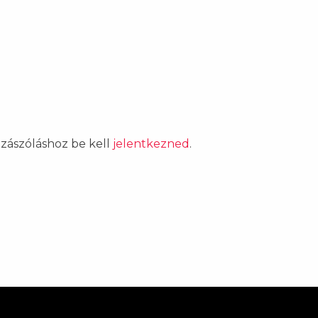
ozzászóláshoz be kell
jelentkezned
.