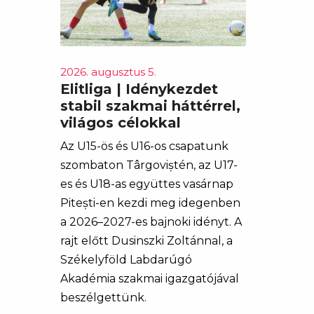
2026. augusztus 5.
Elitliga | Idénykezdet
stabil szakmai háttérrel,
világos célokkal
Az U15-ös és U16-os csapatunk
szombaton Târgoviștén, az U17-
es és U18-as együttes vasárnap
Pitești-en kezdi meg idegenben
a 2026–2027-es bajnoki idényt. A
rajt előtt Dusinszki Zoltánnal, a
Székelyföld Labdarúgó
Akadémia szakmai igazgatójával
beszélgettünk.