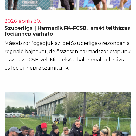
2026. április 30.
Szuperliga | Harmadik FK–FCSB, ismét teltházas
fociünnep várható
Másodszor fogadjuk az idei Szuperliga-szezonban a
regnáló bajnokot, de összesen harmadszor csapunk
össze az FCSB-vel. Mint első alkalommal, teltházra
és fociünnepre számítunk.