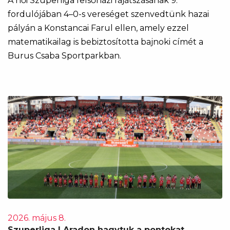
A női Szuperliga felsőházi rájátszásának 9.
fordulójában 4–0-s vereséget szenvedtünk hazai
pályán a Konstancai Farul ellen, amely ezzel
matematikailag is bebiztosította bajnoki címét a
Burus Csaba Sportparkban.
2026. május 8.
Szuperliga | Aradon hagytuk a pontokat