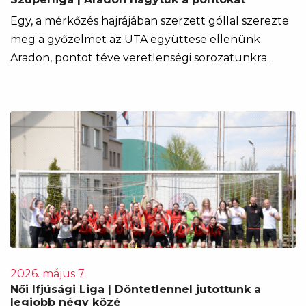
Egy, a mérkőzés hajrájában szerzett góllal szerezte
meg a győzelmet az UTA együttese ellenünk
Aradon, pontot téve veretlenségi sorozatunkra.
2026. május 7.
Női Ifjúsági Liga | Döntetlennel jutottunk a
legjobb négy közé