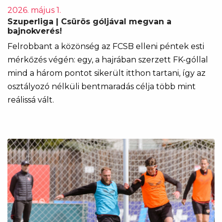
2026. május 1.
Szuperliga | Csürös góljával megvan a
bajnokverés!
Felrobbant a közönség az FCSB elleni péntek esti
mérkőzés végén: egy, a hajrában szerzett FK-góllal
mind a három pontot sikerült itthon tartani, így az
osztályozó nélküli bentmaradás célja több mint
reálissá vált.