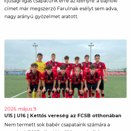
ifjúsági ligás csapatunk erre az idényre: a bajnoki
címet már megszerző Farulnak esélyt sem adva,
nagy arányú győzelmet aratott.
2026. május 9.
U15 | U16 | Kettős vereség az FCSB otthonában
Nem termett sok babér csapataink számára a