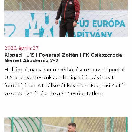
2026. április 27.
Kispad | U15 | Fogarasi Zoltán | FK Csíkszereda–
Német Akadémia 2–2
Hullámzó, nagy iramú mérkőzésen szerzett pontot
U15-ös együttesünk az Elit Liga rájátszásának 11.
fordulójában. A találkozót követően Fogarasi Zoltán
vezetőedző értékelte a 2–2-es döntetlent.