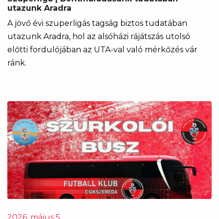
utazunk Aradra
A jövő évi szuperligás tagság biztos tudatában
utazunk Aradra, hol az alsóházi rájátszás utolsó
előtti fordulójában az UTA-val való mérkőzés vár
ránk.
2026. május 5.