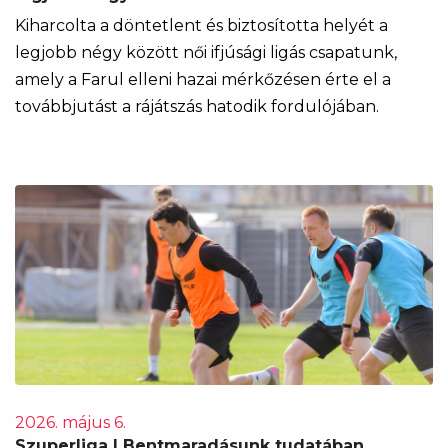
Kiharcolta a döntetlent és biztosította helyét a
legjobb négy között női ifjúsági ligás csapatunk,
amely a Farul elleni hazai mérkőzésen érte el a
továbbjutást a rájátszás hatodik fordulójában.
2026. május 6.
Szuperliga | Bentmaradásunk tudatában