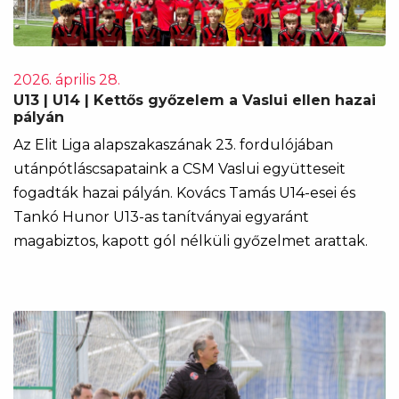
2026. április 28.
U13 | U14 | Kettős győzelem a Vaslui ellen hazai
pályán
Az Elit Liga alapszakaszának 23. fordulójában
utánpótláscsapataink a CSM Vaslui együtteseit
fogadták hazai pályán. Kovács Tamás U14-esei és
Tankó Hunor U13-as tanítványai egyaránt
magabiztos, kapott gól nélküli győzelmet arattak.