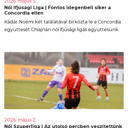
2026. május 3.
Női Ifjúsági Liga | Fontos idegenbeli siker a
Concordia ellen
Kádár Noémi két találatával birkózta le a Concordia
együttesét Chiajnán női ifjúsági ligás együttesünk.
2026. május 2.
Női Szuperliga | Az utolsó percben veszítettünk