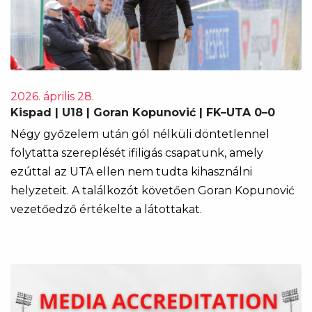
2026. április 28.
Kispad | U18 | Goran Kopunović | FK–UTA 0–0
Négy győzelem után gól nélküli döntetlennel
folytatta szereplését ifiligás csapatunk, amely
ezúttal az UTA ellen nem tudta kihasználni
helyzeteit. A találkozót követően Goran Kopunović
vezetőedző értékelte a látottakat.