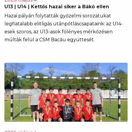
U13 | U14 | Kettős hazai siker a Bákó ellen
Hazai pályán folytatták győzelmi sorozatukat
legfiatalabb elitligás utánpótláscsapataink: az U14-
esek szoros, az U13-asok fölényes mérkőzésen
múlták felül a CSM Bacău együttesét.