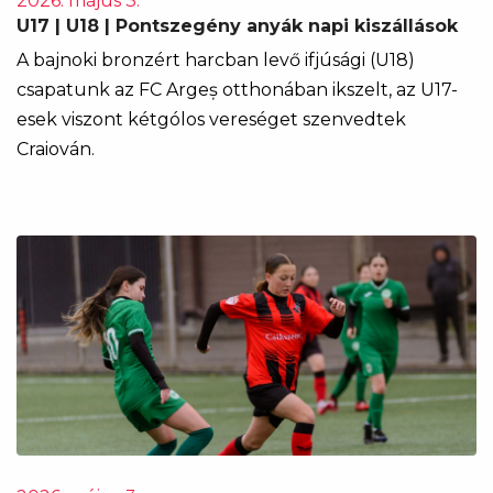
2026. május 3.
U17 | U18 | Pontszegény anyák napi kiszállások
A bajnoki bronzért harcban levő ifjúsági (U18)
csapatunk az FC Argeș otthonában ikszelt, az U17-
esek viszont kétgólos vereséget szenvedtek
Craiován.