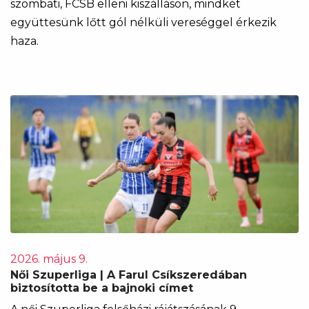
szombati, FCSB elleni kiszálláson, mindkét
együttesünk lőtt gól nélküli vereséggel érkezik
haza.
2026. május 9.
Női Szuperliga | A Farul Csíkszeredában
biztosította be a bajnoki címet