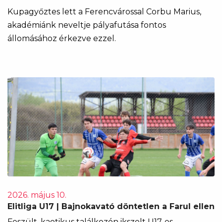
Kupagyőztes lett a Ferencvárossal Corbu Marius,
akadémiánk neveltje pályafutása fontos
állomásához érkezve ezzel.
2026. május 10.
Elitliga U17 | Bajnokavató döntetlen a Farul ellen
Feszült, kaotikus találkozón ikszelt U17-es