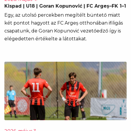
Kispad | U18 | Goran Kopunović | FC Argeș–FK 1–1
Egy, az utolsó percekben megítélt büntető miatt
két pontot hagyott az FC Argeș otthonában ifiligás
csapatunk, de Goran Kopunović vezetőedző így is
elégedetten értékelte a látottakat.