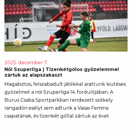
2025. december 7.
Női Szuperliga | Tizenkétgólos győzelemmel
zártuk az alapszakaszt
Magabiztos, felszabadult játékkal arattunk kiütéses
győzelmet a női Szuperliga 14. fordulójában. A
Burus Csaba Sportparkban rendezett székely
rangadón esélyt sem adtunk a Vasas Femina
csapatának, és tizenkét góllal zártuk az évet.