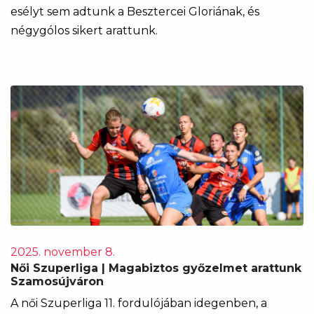
esélyt sem adtunk a Besztercei Gloriának, és
négygólos sikert arattunk.
2025. november 8.
Női Szuperliga | Magabiztos győzelmet arattunk
Szamosújváron
A női Szuperliga 11. fordulójában idegenben, a