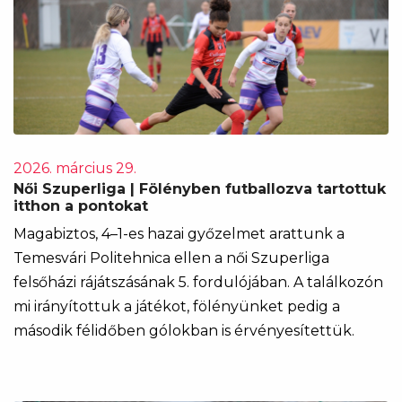
2026. március 29.
Női Szuperliga | Fölényben futballozva tartottuk
itthon a pontokat
Magabiztos, 4–1-es hazai győzelmet arattunk a
Temesvári Politehnica ellen a női Szuperliga
felsőházi rájátszásának 5. fordulójában. A találkozón
mi irányítottuk a játékot, fölényünket pedig a
második félidőben gólokban is érvényesítettük.