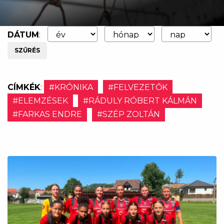
DÁTUM
:
SZŰRÉS
CÍMKÉK
:
#KRÓNIKA
#FELVEZETŐK
#ELEMZÉSEK
#RÁDULY RÓBERT KÁLMÁN
#FARKAS ENDRE
#SZÉP ZOLTÁN