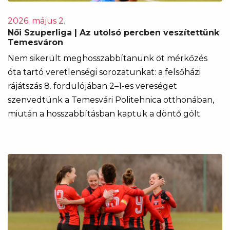
2026. május 2.
Női Szuperliga | Az utolsó percben veszítettünk
Temesváron
Nem sikerült meghosszabbítanunk öt mérkőzés
óta tartó veretlenségi sorozatunkat: a felsőházi
rájátszás 8. fordulójában 2–1-es vereséget
szenvedtünk a Temesvári Politehnica otthonában,
miután a hosszabbításban kaptuk a döntő gólt.