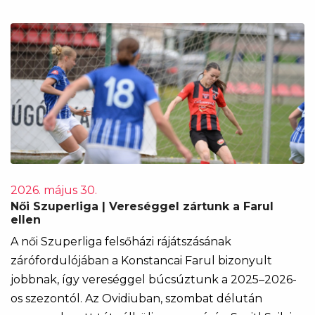
2026. május 30.
Női Szuperliga | Vereséggel zártunk a Farul
ellen
A női Szuperliga felsőházi rájátszásának
zárófordulójában a Konstancai Farul bizonyult
jobbnak, így vereséggel búcsúztunk a 2025–2026-
os szezontól. Az Ovidiuban, szombat délután