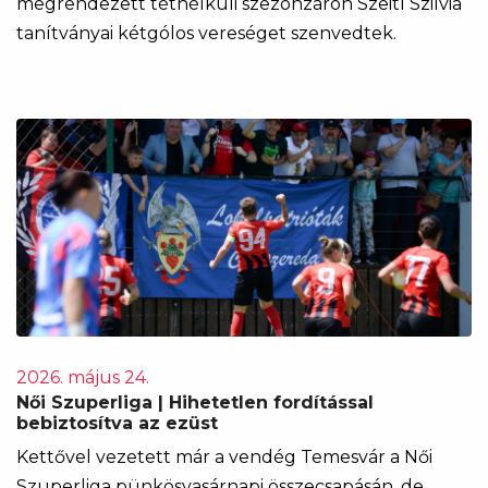
megrendezett tétnélküli szezonzárón Szeitl Szilvia
tanítványai kétgólos vereséget szenvedtek.
2026. május 24.
Női Szuperliga | Hihetetlen fordítással
bebiztosítva az ezüst
Kettővel vezetett már a vendég Temesvár a Női
Szuperliga pünkösvasárnapi összecsapásán, de