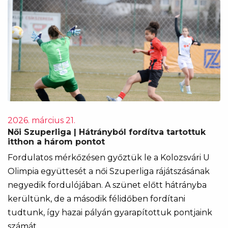
2026. március 21.
Női Szuperliga | Hátrányból fordítva tartottuk
itthon a három pontot
Fordulatos mérkőzésen győztük le a Kolozsvári U
Olimpia együttesét a női Szuperliga rájátszásának
negyedik fordulójában. A szünet előtt hátrányba
kerültünk, de a második félidőben fordítani
tudtunk, így hazai pályán gyarapítottuk pontjaink
számát.