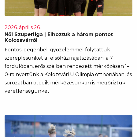
2026. április 26.
Női Szuperliga | Elhoztuk a három pontot
Kolozsvárról
Fontos idegenbeli győzelemmel folytattuk
szereplésünket a felsőházi rájátszásában: a 7.
fordulóban, erős szélben rendezett mérkőzésen 1–
0-ra nyertünk a Kolozsvári U Olimpia otthonában, és
sorozatban ötödik mérkőzésünkön is megőriztük
veretlenségünket.