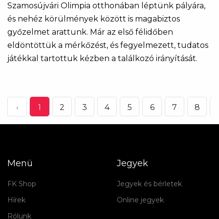
Szamosújvári Olimpia otthonában léptünk pályára,
és nehéz körülmények között is magabiztos
győzelmet arattunk. Már az első félidőben
eldöntöttük a mérkőzést, és fegyelmezett, tudatos
játékkal tartottuk kézben a találkozó irányítását.
‹
1
2
3
4
5
6
7
8
.
Menü
Jegyek
FK Shop
Jegyek és bérletek
Hírek
Online jegyek
Rólunk