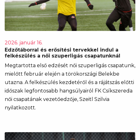
2026. január 16.
Edzőtáborral és erősítési tervekkel indul a
felkészülés a női szuperligás csapatunknál
Megtartotta első edzését női szuperligás csapatunk,
mielőtt február elején a törökországi Belekbe
utazna. A felkészülés kezdetéről és a rájátszás előtti
időszak legfontosabb hangsúlyairól FK Csíkszereda
női csapatának vezetőedzője, Szeitl Szilvia
nyilatkozott.