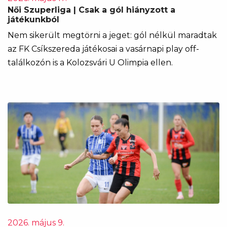
Női Szuperliga | Csak a gól hiányzott a
játékunkból
Nem sikerült megtörni a jeget: gól nélkül maradtak
az FK Csíkszereda játékosai a vasárnapi play off-
találkozón is a Kolozsvári U Olimpia ellen.
2026. május 9.