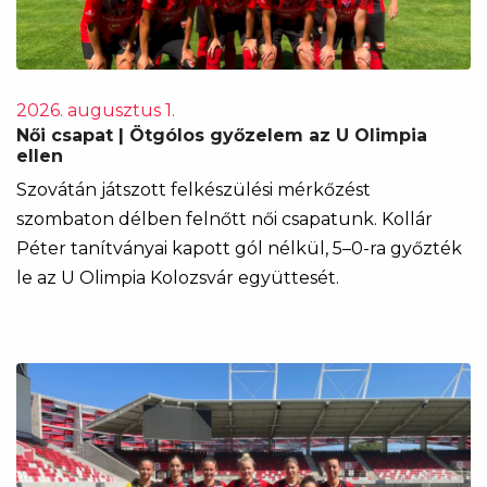
2026. augusztus 1.
Női csapat | Ötgólos győzelem az U Olimpia
ellen
Szovátán játszott felkészülési mérkőzést
szombaton délben felnőtt női csapatunk. Kollár
Péter tanítványai kapott gól nélkül, 5–0-ra győzték
le az U Olimpia Kolozsvár együttesét.