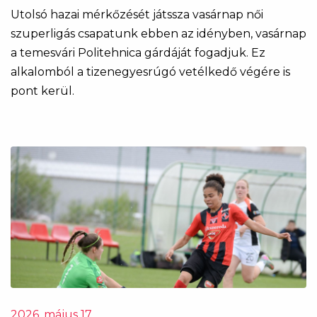
Utolsó hazai mérkőzését játssza vasárnap női
szuperligás csapatunk ebben az idényben, vasárnap
a temesvári Politehnica gárdáját fogadjuk. Ez
alkalomból a tizenegyesrúgó vetélkedő végére is
pont kerül.
2026. május 17.