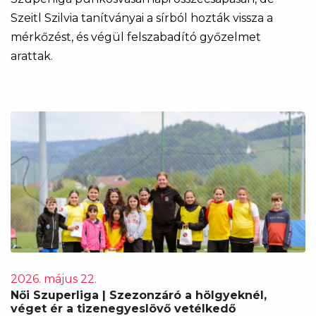
Szeitl Szilvia tanítványai a sírból hozták vissza a
mérkőzést, és végül felszabadító győzelmet
arattak.
2026. május 22.
Női Szuperliga | Szezonzáró a hölgyeknél,
véget ér a tizenegyeslövő vetélkedő