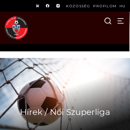
KÖZÖSSÉG
PROFILOM
HU
Hírek / Női Szuperliga