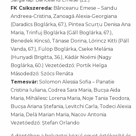
FK Csíkszereda:
Bânceanu Emese – Sandu
Andreea-Cristina, Zanoagă Alexia-Georgiana
(Daradics Boglárka, 67.), Pintea Scurțu Denisa Ana
Maria, Trinfuj Boglárka (Gáll Boglárka, 67.),
Benedek Kincső, Tănase Dorina, Lőrincz Kitti (Páll
Vanda, 67.), Fülöp Boglárka, Cseke Melánia
(Hunyadi Brigitta, 36.), Kádár Noémi (Nagy
Boglárka, 60.) Vezetőedző: Portik Helga
Másodedző: Szőcs Renáta
Temesvár:
Solomon Alessia Sofia – Panatie
Cristina Iuliana, Codrea Sara Maria, Bucșa Aida
Maria, Mihăilesc Lorena Maria, Noje Tania Teodora,
Bucșa Ariana Ștefania, Levitchi Carla, Todeci Alexia
Maria, Delă Marian Maria, Nacov Antonia
Vezetőedző: Ștefan Orlando
A döntőben a helyzetei közül egyet értékesítő és