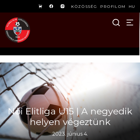
KÖZÖSSÉG
PROFILOM
HU
Női Elitliga U15 | A negyedik
helyen végeztünk
2023. június 4.