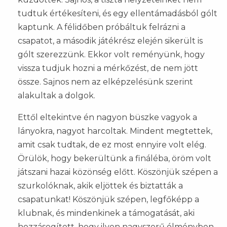
tudtuk értékesíteni, és egy ellentámadásból gólt
kaptunk. A félidőben próbáltuk felrázni a
csapatot, a második játékrész elején sikerült is
gólt szerezzünk. Ekkor volt reményünk, hogy
vissza tudjuk hozni a mérkőzést, de nem jött
össze. Sajnos nem az elképzelésünk szerint
alakultak a dolgok.
Ettől eltekintve én nagyon büszke vagyok a
lányokra, nagyot harcoltak. Mindent megtettek,
amit csak tudtak, de ez most ennyire volt elég.
Örülök, hogy bekerültünk a fináléba, öröm volt
játszani hazai közönség előtt. Köszönjük szépen a
szurkolóknak, akik eljöttek és biztatták a
csapatunkat! Köszönjük szépen, legfőképp a
klubnak, és mindenkinek a támogatását, aki
hozzásegített, hogy ilyen nagyszerű élményben