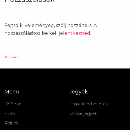
Fejtsd ki véleményed, szólj hozzá te is. A
hozzászóláshoz be kell
jelentkezned
.
Vissza
Menü
Jegyek
FK Shop
Jegyek és bérletek
Hírek
Online jegyek
Rólunk