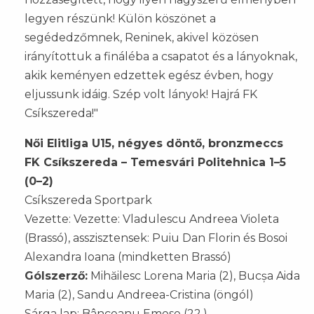
legyen részünk! Külön köszönet a
segédedzőmnek, Reninek, akivel közösen
irányítottuk a fináléba a csapatot és a lányoknak,
akik keményen edzettek egész évben, hogy
eljussunk idáig. Szép volt lányok! Hajrá FK
Csíkszereda!"
Női Elitliga U15, négyes döntő, bronzmeccs
FK Csíkszereda – Temesvári Politehnica 1–5
(0–2)
Csíkszereda Sportpark
Vezette: Vezette: Vladulescu Andreea Violeta
(Brassó), asszisztensek: Puiu Dan Florin és Bosoi
Alexandra Ioana (mindketten Brassó)
Gólszerző:
Mihăilesc Lorena Maria (2), Bucșa Aida
Maria (2), Sandu Andreea-Cristina (öngól)
Sárga lap: Bânceanu Emese (22.)