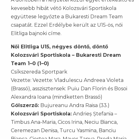
kevesebb hibát vétő Kolozsvári Sportiskola
együttese legyőzte a Bukaresti Dream Team
csapatát. Ezzel Erdélybe került az U15-ös, női
Elitliga bajnoki címe.
Női Elitliga U15, négyes döntő, döntő
Kolozsvári Sportiskola – Bukaresti Dream
Team 1–0 (1–0)
Csíkszereda Sportpark
Vezette: Vezette: Vladulescu Andreea Violeta
(Brassó), asszisztensek: Puiu Dan Florin és Bosoi
Alexandra Ioana (mindketten Brassó)
Gólszerző:
Bujureanu Andra Raisa (33.)
Kolozsvári Sportiskola:
Andrieș Ștefania –
Timbus Ana-Maria, Cicos Irina, Neciu Bianca,
Ceremezan Denisa, Turcu Yasmina, Banciu
Bianca, Ciortea Mara, Mayer Tanya, Preda Maria,