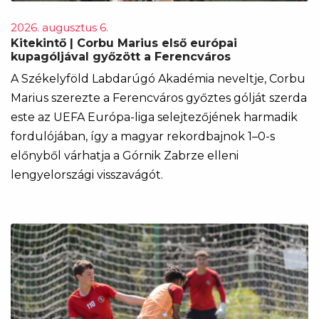
2026. augusztus 6.
Kitekintő | Corbu Marius első európai
kupagóljával győzött a Ferencváros
A Székelyföld Labdarúgó Akadémia neveltje, Corbu
Marius szerezte a Ferencváros győztes gólját szerda
este az UEFA Európa-liga selejtezőjének harmadik
fordulójában, így a magyar rekordbajnok 1–0-s
előnyből várhatja a Górnik Zabrze elleni
lengyelországi visszavágót.