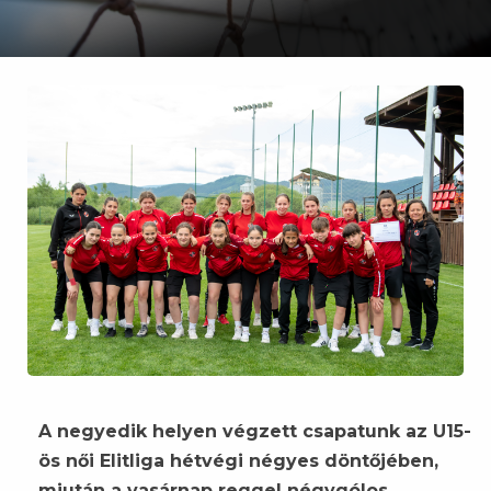
A negyedik helyen végzett csapatunk az U15-
ös női Elitliga hétvégi négyes döntőjében,
miután a vasárnap reggel négygólos