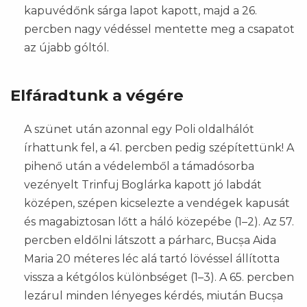
kapuvédőnk sárga lapot kapott, majd a 26.
percben nagy védéssel mentette meg a csapatot
az újabb góltól.
Elfáradtunk a végére
A szünet után azonnal egy Poli oldalhálót
írhattunk fel, a 41. percben pedig szépítettünk! A
pihenő után a védelemből a támadósorba
vezényelt Trinfuj Boglárka kapott jó labdát
középen, szépen kicselezte a vendégek kapusát
és magabiztosan lőtt a háló közepébe (1–2). Az 57.
percben eldőlni látszott a párharc, Bucșa Aida
Maria 20 méteres léc alá tartó lövéssel állította
vissza a kétgólos különbséget (1–3). A 65. percben
lezárul minden lényeges kérdés, miután Bucșa