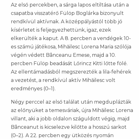
Az első percekben, a sárga lapos eltiltása után a
csapatba visszatérő Fülöp Boglárka bizonyult
rendkívül aktívnak. A középpályástól több jó
kísérletet is feljegyezhettünk, igaz, ezek
elkerülték a kaput. A 8. percben a vendégek 10-
es számú játékosa, Mihăilesc Lorena Maria szólója
végén védett Bânceanu Emese, majd a 10.
percben Fülöp beadását Lőrincz Kitti lőtte fölé.
Az ellentámadásból megszerezték a lila-fehérek
a vezetést, a rendkívül aktív Mihăilesc volt
eredményes (0–1).
Négy perccel az első találat után megduplázták
az előnyüket a temesváriak, újra Mihăilesc Lorena
villant, aki a jobb oldalon száguldott végig, majd
Bânceanut is kicselezve kilőtte a hosszú sarkot
(0–2). A 22. percben egy ütközés nyomán