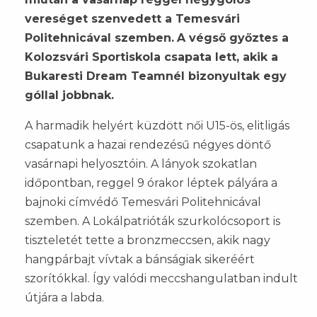
vereséget szenvedett a Temesvári
Politehnicával szemben.
A végső győztes a
Kolozsvári Sportiskola csapata lett, akik a
Bukaresti Dream Teamnél bizonyultak egy
góllal jobbnak.
A harmadik helyért küzdött női U15-ös, elitligás
csapatunk a hazai rendezésű négyes döntő
vasárnapi helyosztóin. A lányok szokatlan
időpontban, reggel 9 órakor léptek pályára a
bajnoki címvédő Temesvári Politehnicával
szemben. A Lokálpatrióták szurkolócsoport is
tiszteletét tette a bronzmeccsen, akik nagy
hangpárbajt vívtak a bánságiak sikeréért
szorítókkal. Így valódi meccshangulatban indult
útjára a labda.