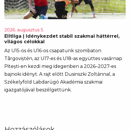
2026. augusztus 5.
Elitliga | Idénykezdet stabil szakmai háttérrel,
világos célokkal
Az U15-ös és U16-os csapatunk szombaton
Târgoviștén, az U17-es és U18-as együttes vasárnap
Pitești-en kezdi meg idegenben a 2026–2027-es
bajnoki idényt. A rajt előtt Dusinszki Zoltánnal, a
Székelyföld Labdarúgó Akadémia szakmai
igazgatójával beszélgettünk.
Hozzászólások