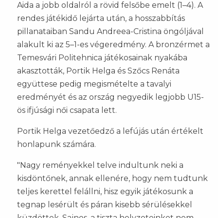
Aida a jobb oldalról a rövid felsőbe emelt (1–4). A
rendes játékidő lejárta után, a hosszabbítás
pillanataiban Sandu Andreea-Cristina öngóljával
alakult ki az 5–1-es végeredmény. A bronzérmet a
Temesvári Politehnica játékosainak nyakába
akasztották, Portik Helga és Szőcs Renáta
együttese pedig megismételte a tavalyi
eredményét és az ország negyedik legjobb U15-
ös ifjúsági női csapata lett.
Portik Helga vezetőedző a lefújás után értékelt
honlapunk számára.
"Nagy reményekkel telve indultunk neki a
kisdöntőnek, annak ellenére, hogy nem tudtunk
teljes kerettel felállni, hisz egyik játékosunk a
tegnap lesérült és páran kisebb sérülésekkel
küzdöttek. Sajnos, a tiszta helyzeteinket nem