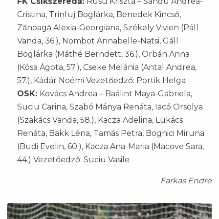
FK Csíkszereda:
Rusu Kriszta – Sandu Andrea-
Cristina, Trinfuj Boglárka, Benedek Kincső,
Zănoagă Alexia-Georgiana, Székely Vivien (Páll
Vanda, 36.), Nombot Annabelle-Natsi, Gáll
Boglárka (Máthé Berndett, 36.), Orbán Anna
(Kósa Ágota, 57.), Cseke Melánia (Antal Andrea,
57.), Kádár Noémi Vezetőedző: Portik Helga
OSK:
Kovács Andrea – Baálint Maya-Gabriela,
Suciu Carina, Szabó Mánya Renáta, Iacó Orsolya
(Szakács Vanda, 58.), Kacza Adelina, Lukács
Renáta, Bakk Léna, Tamás Petra, Boghici Miruna
(Budi Evelin, 60.), Kacza Ana-Maria (Macove Sara,
44.) Vezetőedző: Suciu Vasile
Farkas Endre