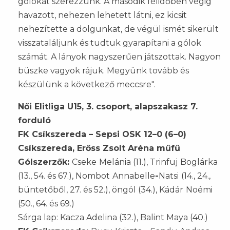
gólokat szerezzünk. A második félidőben végig
havazott, nehezen lehetett látni, ez kicsit
nehezítette a dolgunkat, de végül ismét sikerült
visszataláljunk és tudtuk gyarapítani a gólok
számát. A lányok nagyszerűen játszottak. Nagyon
büszke vagyok rájuk. Megyünk tovább és
készülünk a következő meccsre".
Női Elitliga U15, 3. csoport, alapszakasz 7.
forduló
FK Csíkszereda – Sepsi OSK 12–0 (6–0)
Csíkszereda, Erőss Zsolt Aréna műfű
Gólszerzők:
Cseke
Melánia (11.), Trinfuj
Boglárka
(13., 54. és 67.), Nombot
Annabelle
-
Natsi
(14., 24.,
büntetőből, 27. és 52.), öngól (34.), Kádár
Noémi
(50., 64. és 69.)
Sárga lap: Kacza Adelina (32.), Balint Maya (40.)