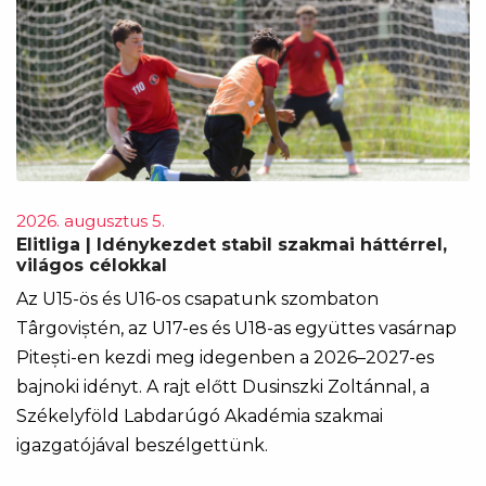
2026. augusztus 5.
Elitliga | Idénykezdet stabil szakmai háttérrel,
világos célokkal
Az U15-ös és U16-os csapatunk szombaton
Târgoviștén, az U17-es és U18-as együttes vasárnap
Pitești-en kezdi meg idegenben a 2026–2027-es
bajnoki idényt. A rajt előtt Dusinszki Zoltánnal, a
Székelyföld Labdarúgó Akadémia szakmai
igazgatójával beszélgettünk.