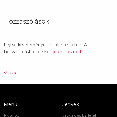
Hozzászólások
Fejtsd ki véleményed, szólj hozzá te is. A
hozzászóláshoz be kell
jelentkezned
.
Vissza
Menü
Jegyek
FK Shop
Jegyek és bérletek