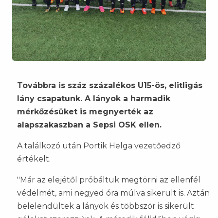
Továbbra is száz százalékos U15-ös, elitligás
lány csapatunk. A lányok a harmadik
mérkőzésüket is megnyerték az
alapszakaszban a Sepsi OSK ellen.
A találkozó után Portik Helga vezetőedző
értékelt.
"Már az elejétől próbáltuk megtörni az ellenfél
védelmét, ami negyed óra múlva sikerült is. Aztán
belelendültek a lányok és többször is sikerült