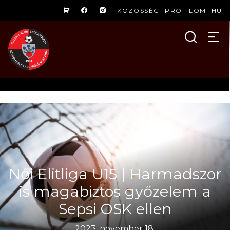
KÖZÖSSÉG
PROFILOM
HU
Női Elitliga U15 | Harmadszor
is magabiztos győzelem a
Sepsi OSK ellen
2023. november 18.