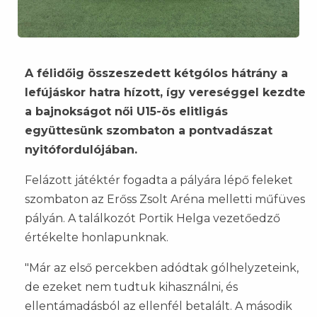
A félidőig összeszedett kétgólos hátrány a
lefújáskor hatra hízott, így vereséggel kezdte
a bajnokságot női U15-ös elitligás
együttesünk szombaton a pontvadászat
nyitófordulójában.
Felázott játéktér fogadta a pályára lépő feleket
szombaton az Erőss Zsolt Aréna melletti műfüves
pályán. A találkozót Portik Helga vezetőedző
értékelte honlapunknak.
"Már az első percekben adódtak gólhelyzeteink,
de ezeket nem tudtuk kihasználni, és
ellentámadásból az ellenfél betalált. A második