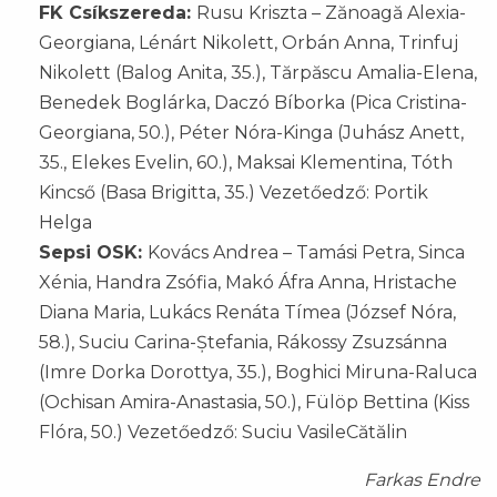
FK Csíkszereda:
Rusu Kriszta – Zănoagă Alexia-
Georgiana, Lénárt Nikolett, Orbán Anna, Trinfuj
Nikolett (Balog Anita, 35.), Tărpăscu Amalia-Elena,
Benedek Boglárka, Daczó Bíborka (Pica Cristina-
Georgiana, 50.), Péter Nóra-Kinga (Juhász Anett,
35., Elekes Evelin, 60.), Maksai Klementina, Tóth
Kincső (Basa Brigitta, 35.) Vezetőedző: Portik
Helga
Sepsi OSK:
Kovács Andrea – Tamási Petra, Sinca
Xénia, Handra Zsófia, Makó Áfra Anna, Hristache
Diana Maria, Lukács Renáta Tímea (József Nóra,
58.), Suciu Carina-Ștefania, Rákossy Zsuzsánna
(Imre Dorka Dorottya, 35.), Boghici Miruna-Raluca
(Ochisan Amira-Anastasia, 50.), Fülöp Bettina (Kiss
Flóra, 50.) Vezetőedző: Suciu VasileCătălin
Farkas Endre