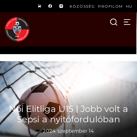
KÖZÖSSÉG
PROFILOM
HU
Női Elitliga U15 | Jobb volt a
Sepsi a nyitófordulóban
2024. szeptember 14.