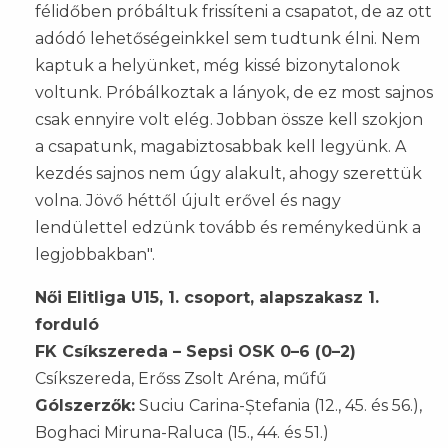
félidőben próbáltuk frissíteni a csapatot, de az ott
adódó lehetőségeinkkel sem tudtunk élni. Nem
kaptuk a helyünket, még kissé bizonytalonok
voltunk. Próbálkoztak a lányok, de ez most sajnos
csak ennyire volt elég. Jobban össze kell szokjon
a csapatunk, magabiztosabbak kell legyünk. A
kezdés sajnos nem úgy alakult, ahogy szerettük
volna. Jövő héttől újult erővel és nagy
lendülettel edzünk tovább és reménykedünk a
legjobbakban".
Női Elitliga U15, 1. csoport, alapszakasz 1.
forduló
FK Csíkszereda – Sepsi OSK 0–6 (0–2)
Csíkszereda, Erőss Zsolt Aréna, műfű
Gólszerzők:
Suciu Carina-Ștefania (12., 45. és 56.),
Boghaci Miruna-Raluca (15., 44. és 51.)