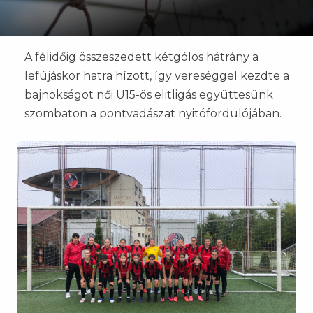
A félidőig összeszedett kétgólos hátrány a
lefújáskor hatra hízott, így vereséggel kezdte a
bajnokságot női U15-ös elitligás együttesünk
szombaton a pontvadászat nyitófordulójában.