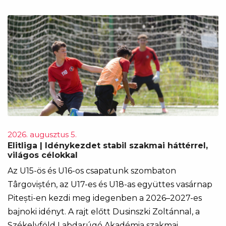
2026. augusztus 5.
Elitliga | Idénykezdet stabil szakmai háttérrel,
világos célokkal
Az U15-ös és U16-os csapatunk szombaton
Târgoviștén, az U17-es és U18-as együttes vasárnap
Pitești-en kezdi meg idegenben a 2026–2027-es
bajnoki idényt. A rajt előtt Dusinszki Zoltánnal, a
Székelyföld Labdarúgó Akadémia szakmai