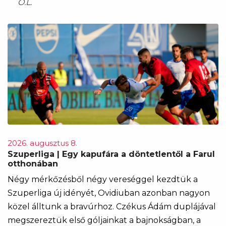
O.L.
2026. augusztus 8.
Szuperliga | Egy kapufára a döntetlentől a Farul
otthonában
Négy mérkőzésből négy vereséggel kezdtük a
Szuperliga új idényét, Ovidiuban azonban nagyon
közel álltunk a bravúrhoz. Czékus Ádám duplájával
megszereztük első góljainkat a bajnokságban, a