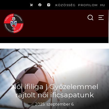
KÖZÖSSÉG
PROFILOM
HU
Női ifiliga | Győzelemmel
rajtolt női ificsapatunk
2025. szeptember 6.