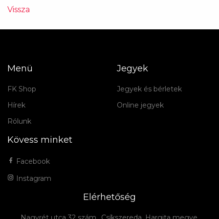
Vissza
Menü
Jegyek
FK Shop
Jegyek és bérletek
Hírek
Online jegyek
Rólunk
Kövess minket
Facebook
Instagram
Elérhetőség
Nagyrét utca 32 szám., Csíkszereda, Hargita megye,