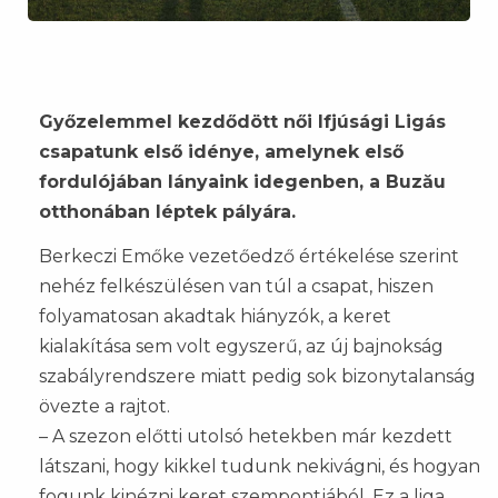
Győzelemmel kezdődött női Ifjúsági Ligás
csapatunk első idénye, amelynek első
fordulójában lányaink idegenben, a Buzău
otthonában léptek pályára.
Berkeczi Emőke vezetőedző értékelése szerint
nehéz felkészülésen van túl a csapat, hiszen
folyamatosan akadtak hiányzók, a keret
kialakítása sem volt egyszerű, az új bajnokság
szabályrendszere miatt pedig sok bizonytalanság
övezte a rajtot.
– A szezon előtti utolsó hetekben már kezdett
látszani, hogy kikkel tudunk nekivágni, és hogyan
fogunk kinézni keret szempontjából. Ez a liga