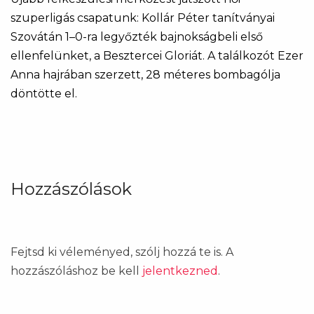
szuperligás csapatunk: Kollár Péter tanítványai
Szovátán 1–0-ra legyőzték bajnokságbeli első
ellenfelünket, a Besztercei Gloriát. A találkozót Ezer
Anna hajrában szerzett, 28 méteres bombagólja
döntötte el.
Hozzászólások
Fejtsd ki véleményed, szólj hozzá te is. A
hozzászóláshoz be kell
jelentkezned
.