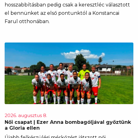
hosszabbításban pedig csak a keresztléc választott
el bennünket az első pontunktól a Konstancai
Farul otthonában.
2026. augusztus 8.
Női csapat | Ezer Anna bombagóljával győztünk
a Gloria ellen
Újabb felkészülési mérkőzést játszott női