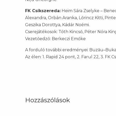
FK Csíkszereda:
Heim Sára Zselyke – Benede
Alexandra, Orbán Aranka, Lőrincz Kitti, Pin
Geszika Dorottya, Kádár Noémi.
Cserejátékosok: Tóth Kincső, Péter Nóra Kin
Vezetőedző: Berkeczi Emőke
A forduló további eredményei: Buzău–Bukare
Az élen: 1. Rapid 24 pont, 2. Farul 22, 3. FK Cs
Hozzászólások