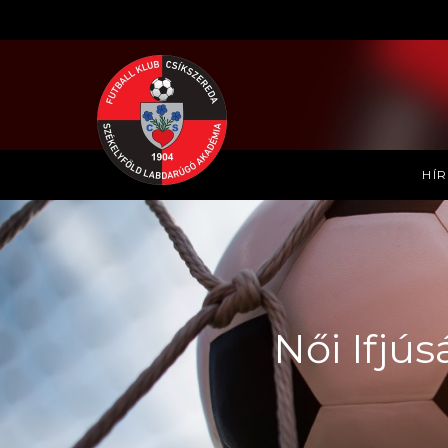
HÍ
Női Ifjú