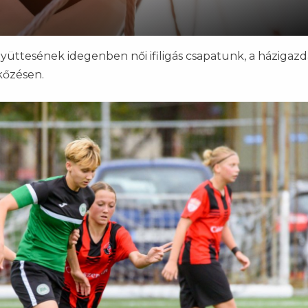
gyüttesének idegenben női ifiligás csapatunk, a házigaz
kőzésen.