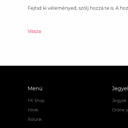
Fejtsd ki véleményed, szólj hozzá te is. A h
Vissza
Menü
Jegye
FK Shop
Jegyek 
Hírek
Online 
Rólunk