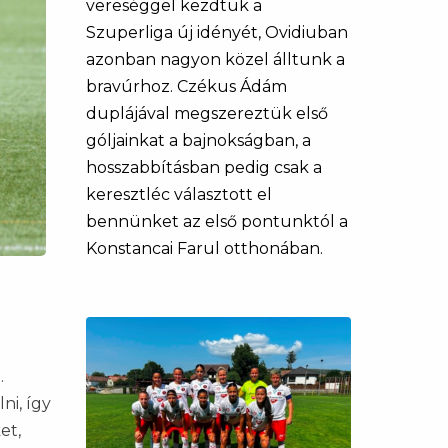
vereséggel kezdtük a
Szuperliga új idényét, Ovidiuban
azonban nagyon közel álltunk a
bravúrhoz. Czékus Ádám
duplájával megszereztük első
góljainkat a bajnokságban, a
hosszabbításban pedig csak a
keresztléc választott el
bennünket az első pontunktól a
Konstancai Farul otthonában.
.
ni, így
et,