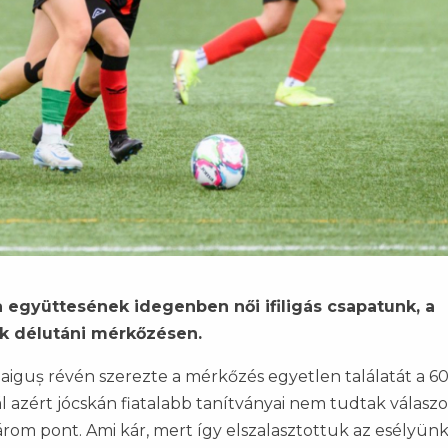
a együttesének idegenben női ifiligás csapatunk, a
ek délutáni mérkőzésen.
Baiguș révén szerezte a mérkőzés egyetlen találatát a 60
azért jócskán fiatalabb tanítványai nem tudtak válaszol
rom pont. Ami kár, mert így elszalasztottuk az esélyünk