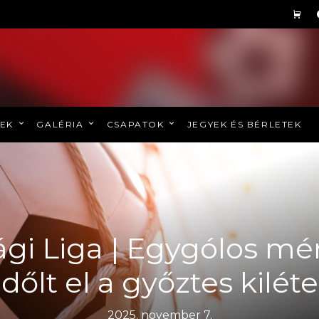
REK
GALÉRIA
CSAPATOK
JEGYEK ÉS BÉRLETEK
sági Liga | Egygólos m
dőlt el a győztes kiléte
2025. november 7.