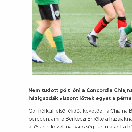
Nem tudott gólt lőni a Concordia Chiajn
házigazdák viszont lőttek egyet a pént
Gól nélküli első félidőt követően a Chiajna 
percben, amire Berkeczi Emőke a hazaiaknál 
a főváros közeli nagyközségben maradt a há