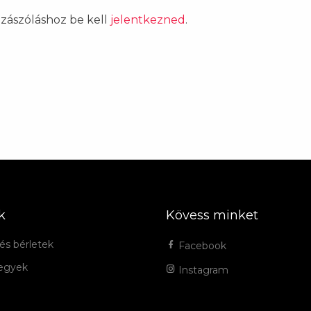
ozzászóláshoz be kell
jelentkezned
.
k
Kövess minket
és bérletek
Facebook
jegyek
Instagram