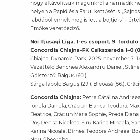
hogy eltávolítsuk magunkról a harmadik hel
helyen a Rapid és a Farul kettősét is. „Sajn
labdából ennek meg is lett a böjtje is” – 
Emőke vezetőedző.
Női Ifjúsági Liga, 1-es csoport, 9. forduló
Concordia Chiajna–FK Csíkszereda 1–0 (0
Chiajna, Dynamic-Park, 2025. november 7., 1
Vezették: Benchea Alexandru Daniel, Stănes
Gólszerző: Baiguș (60.)
Sárga lapok: Baiguș (29.), Bleoasă (86.), Crăci
Concordia Chiajna:
Petre Cătălina Andreea
Ionela Daniela, Crăciun Bianca Teodora, Ma
Beatrice, Crăciun Maria Sophie, Preda Diana
Roș Denisa Nicoleta, Siru Karina Mihaela, S
Karina Nicoale, Bîrnea Teodora Andreea, Bo
Nițu Gheorghe