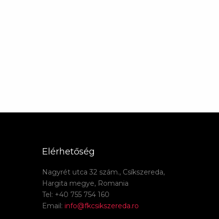
Elérhetőség
Nagyrét utca 32 szám., Csíkszereda,
Hargita megye, Romania
Tel: +40 755 754 160
Email:
info@fkcsikszereda.ro