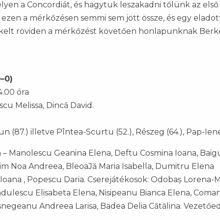
yen a Concordiát, és hagytuk leszakadni tőlünk az első
os ezen a mérkőzésen semmi sem jött össze, és egy eladot
értékelt röviden a mérkőzést követően honlapunknak Berk
–0)
4.00 óra
cu Melissa, Dincă David.
un (87.) illetve Pîntea-Scurtu (52.), Részeg (64.), Pap-Iene
 – Manolescu Geanina Elena, Deftu Cosmina Ioana, Baig
xim Noa Andreea, BleoaJă Maria Isabella, Dumitru Elena
 Ioana , Popescu Daria. Cserejátékosok: Odobaș Lorena-M
ăndulescu Elisabeta Elena, Nisipeanu Bianca Elena, Coma
snegeanu Andreea Larisa, Badea Delia Cătălina. Vezetőe