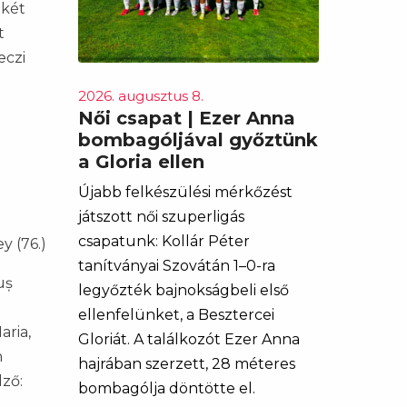
 két
t
eczi
2026. augusztus 8.
Női csapat | Ezer Anna
bombagóljával győztünk
a Gloria ellen
Újabb felkészülési mérkőzést
játszott női szuperligás
csapatunk: Kollár Péter
y (76.)
tanítványai Szovátán 1–0-ra
uș
legyőzték bajnokságbeli első
ellenfelünket, a Besztercei
aria,
Gloriát. A találkozót Ezer Anna
n
hajrában szerzett, 28 méteres
dző:
bombagólja döntötte el.