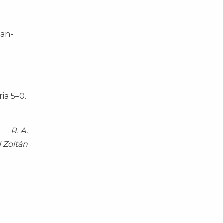
san-
ia 5–0.
R. A.
l Zoltán