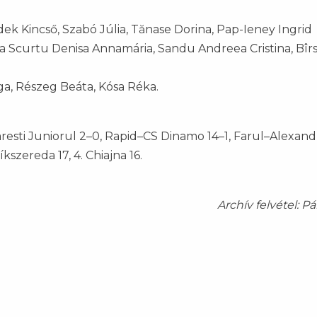
k Kincső, Szabó Júlia, Tănase Dorina, Pap-Ieney Ingrid
tea Scurtu Denisa Annamária, Sandu Andreea Cristina, Bîr
ga, Részeg Beáta, Kósa Réka.
sti Juniorul 2–0, Rapid–CS Dinamo 14–1, Farul–Alexandr
íkszereda 17, 4. Chiajna 16.
Archív felvétel: Pá