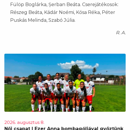
Fülöp Boglárka, Șerban Beáta. Cserejátékosok:
Részeg Beáta, Kádár Noémi, Kósa Réka, Péter
Puskás Melinda, Szabó Júlia.
R. A.
2026. augusztus 8.
Női csapat | Ezer Anna bombagóljával győztünk