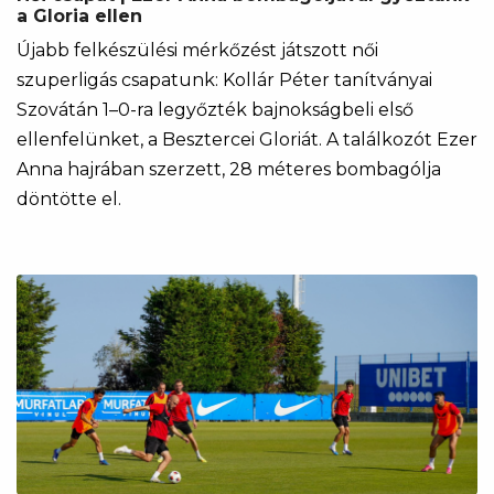
a Gloria ellen
Újabb felkészülési mérkőzést játszott női
szuperligás csapatunk: Kollár Péter tanítványai
Szovátán 1–0-ra legyőzték bajnokságbeli első
ellenfelünket, a Besztercei Gloriát. A találkozót Ezer
Anna hajrában szerzett, 28 méteres bombagólja
döntötte el.