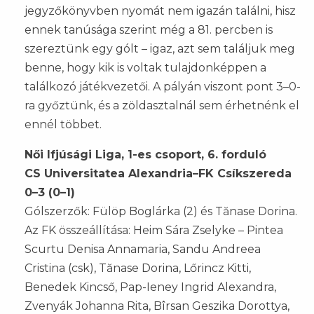
jegyzőkönyvben nyomát nem igazán találni, hisz
ennek tanúsága szerint még a 81. percben is
szereztünk egy gólt – igaz, azt sem találjuk meg
benne, hogy kik is voltak tulajdonképpen a
találkozó játékvezetői. A pályán viszont pont 3–0-
ra győztünk, és a zöldasztalnál sem érhetnénk el
ennél többet.
Női Ifjúsági Liga, 1-es csoport, 6. forduló
CS Universitatea Alexandria–FK Csíkszereda
0–3 (0–1)
Gólszerzők: Fülöp Boglárka (2) és Tănase Dorina.
Az FK összeállítása: Heim Sára Zselyke – Pintea
Scurtu Denisa Annamaria, Sandu Andreea
Cristina (csk), Tănase Dorina, Lőrincz Kitti,
Benedek Kincső, Pap-Ieney Ingrid Alexandra,
Zvenyák Johanna Rita, Bîrsan Geszika Dorottya,