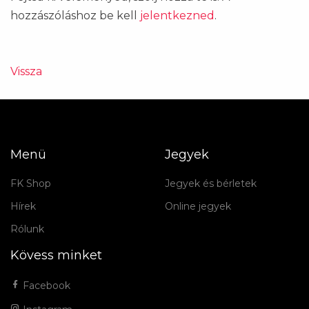
hozzászóláshoz be kell
jelentkezned
.
Vissza
Menü
Jegyek
FK Shop
Jegyek és bérletek
Hírek
Online jegyek
Rólunk
Kövess minket
Facebook