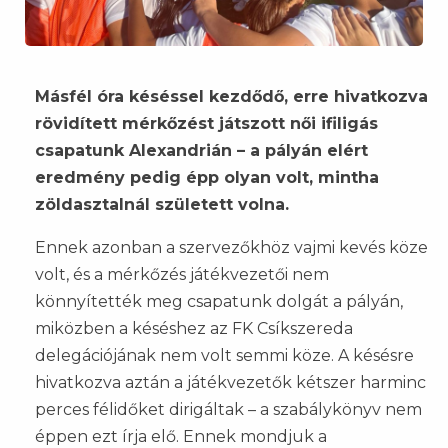
Másfél óra késéssel kezdődő, erre hivatkozva
rövidített mérkőzést játszott női ifiligás
csapatunk Alexandrián – a pályán elért
eredmény pedig épp olyan volt, mintha
zöldasztalnál született volna.
Ennek azonban a szervezőkhöz vajmi kevés köze
volt, és a mérkőzés játékvezetői nem
könnyítették meg csapatunk dolgát a pályán,
miközben a késéshez az FK Csíkszereda
delegációjának nem volt semmi köze. A késésre
hivatkozva aztán a játékvezetők kétszer harminc
perces félidőket dirigáltak – a szabálykönyv nem
éppen ezt írja elő. Ennek mondjuk a