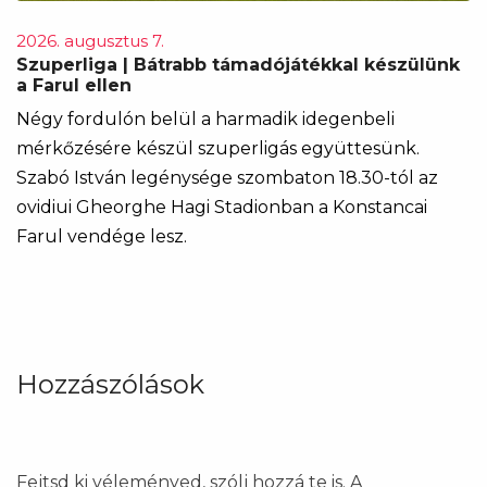
2026. augusztus 7.
Szuperliga | Bátrabb támadójátékkal készülünk
a Farul ellen
Négy fordulón belül a harmadik idegenbeli
mérkőzésére készül szuperligás együttesünk.
Szabó István legénysége szombaton 18.30-tól az
ovidiui Gheorghe Hagi Stadionban a Konstancai
Farul vendége lesz.
Hozzászólások
Fejtsd ki véleményed, szólj hozzá te is. A