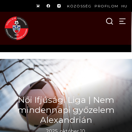
KÖZÖSSÉG
PROFILOM
HU
Női Ifjúsági Liga | Nem
mindennapi győzelem
Alexandrián
2025. október 10.