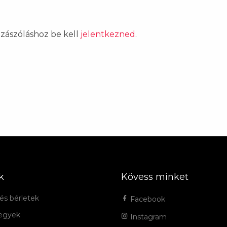
ozzászóláshoz be kell
jelentkezned
.
k
Kövess minket
és bérletek
Facebook
jegyek
Instagram