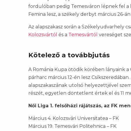
fordulóban pedig Temesváron lépnek fel a 
Femina lesz, a székely derbyt március 26-án 
Az alapszakasz során a Székelyudvarhely c
Kolozsvártól
és a
Temesvártól
vereséget sz
Kötelező a továbbjutás
A Románia Kupa ötödik körében lányaink a G
párharc március 12-én lesz Csíkszeredában.
alapszakaszának utolsó helyezettjével sze
részét, egyetlen döntetlent értek el és 11 
Női Liga 1. felsőházi rájátszás, az FK me
Március 4. Kolozsvári Universitatea – FK
Március 19. Temesvári Politehnica – FK