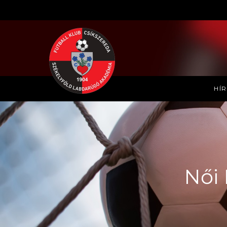
HÍ
Női 