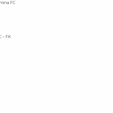
emina FC
C – FK