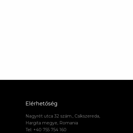
Elérhetőség
Nagyrét utca 32 szám., Csíkszereda,
Hargita megye, Romania
Tel: +40 755 754 160