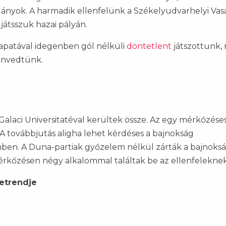
lányok. A harmadik ellenfelünk a Székelyudvarhelyi Vas
játsszuk hazai pályán.
sapatával idegenben gól nélküli
döntetlent
játszottunk, 
envedtünk.
alaci Universitatéval kerültek össze. Az egy mérkőzése
 A továbbjutás aligha lehet kérdéses a bajnokság
mben. A Duna-partiak győzelem nélkül zárták a bajnoksá
mérkőzésen négy alkalommal találtak be az ellenfeleknek
netrendje