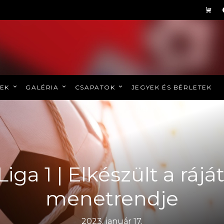
REK
GALÉRIA
CSAPATOK
JEGYEK ÉS BÉRLETEK
Liga 1 | Elkészült a rájá
menetrendje
2023. január 17.