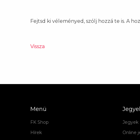
Fejtsd ki véleményed, szólj hozzá te is. A h
Vissza
Menü
Jegye
FK Shop
Jegyek 
Hírek
Online 