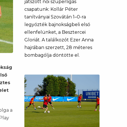
játszott női szuperligás
csapatunk: Kollár Péter
tanítványai Szovátán 1–0-ra
legyőzték bajnokságbeli első
ellenfelünket, a Besztercei
Gloriát. A találkozót Ezer Anna
hajrában szerzett, 28 méteres
bombagólja döntötte el.
okság
első
őztes
elet
olga a
 Play