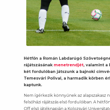
Hétfőn a Román Labdarúgó Szövetségnél 
rájátszásának
menetrendjét
, valamint 
két fordulóban játszunk a bajnoki címvé
Temesvári Polival, a harmadik körben ér
kaptunk.
Nem ígérkezik könnyűnek az alapszakasz neg
felsőházi rájátszás első fordulóiban. A hétfő
Off első játéknapján a Kolozsvári Universita