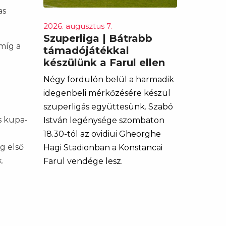
as
2026. augusztus 7.
Szuperliga | Bátrabb
míg a
támadójátékkal
készülünk a Farul ellen
Négy fordulón belül a harmadik
idegenbeli mérkőzésére készül
szuperligás együttesünk. Szabó
s kupa-
István legénysége szombaton
18.30-tól az ovidiui Gheorghe
g első
Hagi Stadionban a Konstancai
.
Farul vendége lesz.