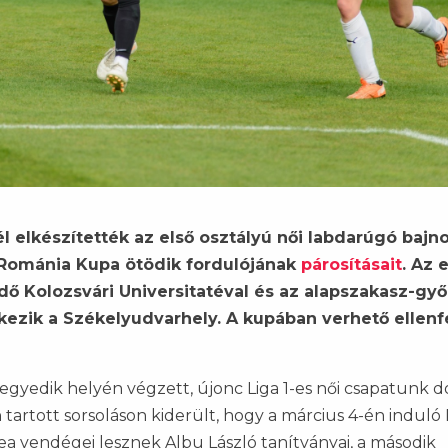
elkészítették az első osztályú női labdarúgó bajn
a Románia Kupa ötödik fordulójának
párosításait
. Az 
dő Kolozsvári Universitatéval és az alapszakasz-gy
kezik a Székelyudvarhely. A kupában verhető ellenf
yedik helyén végzett, újonc Liga 1-es női csapatunk d
n tartott sorsoláson kiderült, hogy a március 4-én induló
tea vendégei lesznek Albu László tanítványai, a második