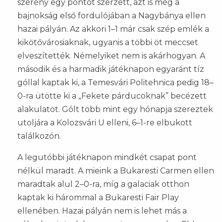
szerény egy pontot szerzett, azt is még a
bajnokság első fordulójában a Nagybánya ellen
hazai pályán. Az akkori 1–1 már csak szép emlék a
kikötővárosiaknak, ugyanis a többi öt meccset
elveszítették. Némelyiket nem is akárhogyan. A
második és a harmadik játéknapon egyaránt tíz
góllal kaptak ki, a Temesvári Politehnica pedig 18–
0-ra ütötte ki a „Fekete párducoknak” becézett
alakulatot. Gólt több mint egy hónapja szereztek
utoljára a Kolozsvári U elleni, 6–1-re elbukott
találkozón.
A legutóbbi játéknapon mindkét csapat pont
nélkül maradt. A mieink a Bukaresti Carmen ellen
maradtak alul 2–0-ra, míg a galaciak otthon
kaptak ki hárommal a Bukaresti Fair Play
ellenében. Hazai pályán nem is lehet más a