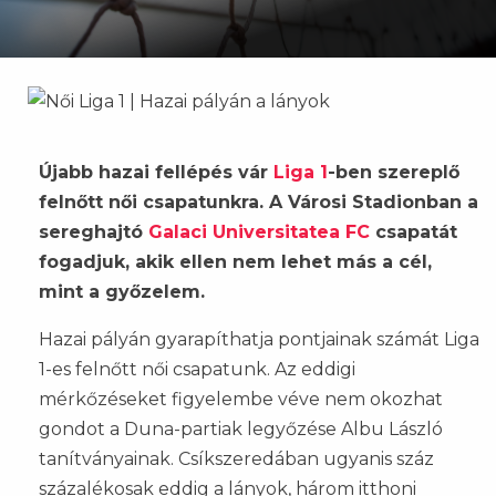
Újabb hazai fellépés vár
Liga 1
-ben szereplő
felnőtt női csapatunkra. A Városi Stadionban a
sereghajtó
Galaci Universitatea FC
csapatát
fogadjuk, akik ellen nem lehet más a cél,
mint a győzelem.
Hazai pályán gyarapíthatja pontjainak számát Liga
1-es felnőtt női csapatunk. Az eddigi
mérkőzéseket figyelembe véve nem okozhat
gondot a Duna-partiak legyőzése Albu László
tanítványainak. Csíkszeredában ugyanis száz
százalékosak eddig a lányok, három itthoni