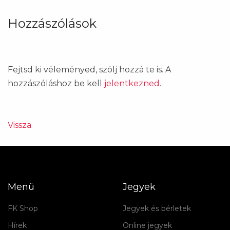
Hozzászólások
Fejtsd ki véleményed, szólj hozzá te is. A
hozzászóláshoz be kell
jelentkezned
.
Vissza
Menü
Jegyek
FK Shop
Jegyek és bérletek
Hírek
Online jegyek