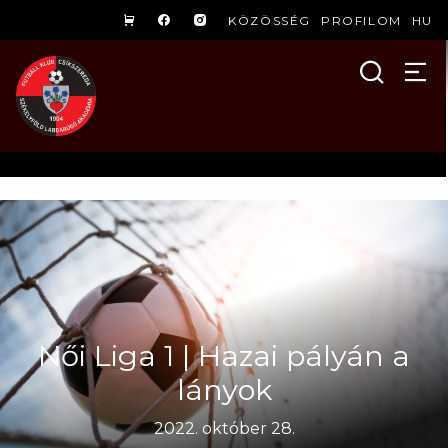
KÖZÖSSÉG
PROFILOM
HU
Női Liga 1 | Hazai pályán a
lányok
2022. október 28.