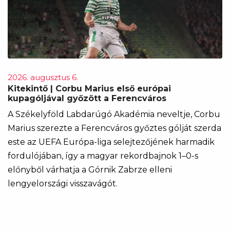
2026. augusztus 6.
Kitekintő | Corbu Marius első európai
kupagóljával győzött a Ferencváros
A Székelyföld Labdarúgó Akadémia neveltje, Corbu
Marius szerezte a Ferencváros győztes gólját szerda
este az UEFA Európa-liga selejtezőjének harmadik
fordulójában, így a magyar rekordbajnok 1–0-s
előnyből várhatja a Górnik Zabrze elleni
lengyelországi visszavágót.