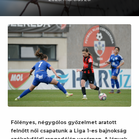
Fölényes, négygólos győzelmet aratott
felnőtt női csapatunk a Liga 1-es bajnokság