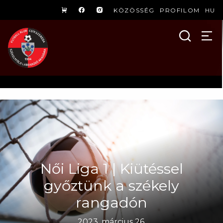
KÖZÖSSÉG
PROFILOM
HU
Női Liga 1 | Kiütéssel
győztünk a székely
rangadón
2023. március 26.