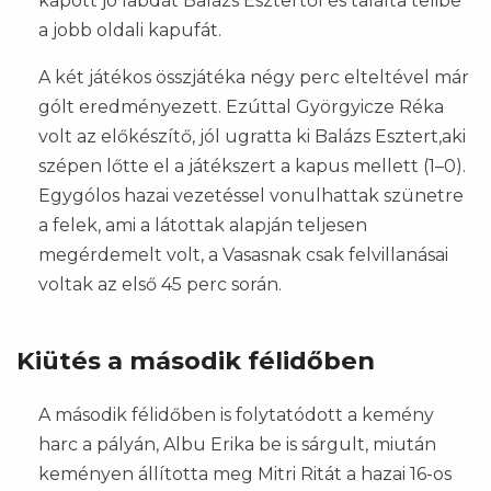
kapott jó labdát Balázs Esztertől és találta telibe
a jobb oldali kapufát.
A két játékos összjátéka négy perc elteltével már
gólt eredményezett. Ezúttal Györgyicze Réka
volt az előkészítő, jól ugratta ki Balázs Esztert,aki
szépen lőtte el a játékszert a kapus mellett (1–0).
Egygólos hazai vezetéssel vonulhattak szünetre
a felek, ami a látottak alapján teljesen
megérdemelt volt, a Vasasnak csak felvillanásai
voltak az első 45 perc során.
Kiütés a második félidőben
A második félidőben is folytatódott a kemény
harc a pályán, Albu Erika be is sárgult, miután
keményen állította meg Mitri Ritát a hazai 16-os