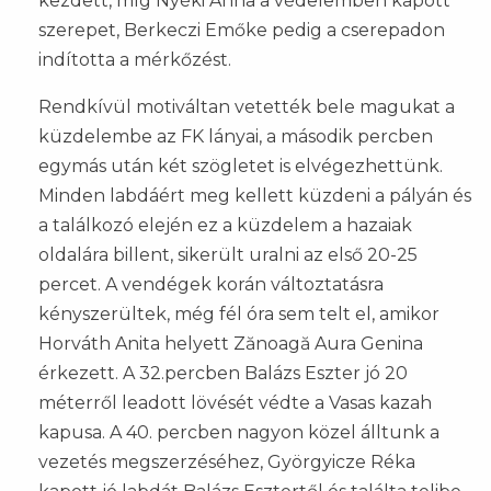
kezdett, míg Nyéki Anna a védelemben kapott
szerepet, Berkeczi Emőke pedig a cserepadon
indította a mérkőzést.
Rendkívül motiváltan vetették bele magukat a
küzdelembe az FK lányai, a második percben
egymás után két szögletet is elvégezhettünk.
Minden labdáért meg kellett küzdeni a pályán és
a találkozó elején ez a küzdelem a hazaiak
oldalára billent, sikerült uralni az első 20-25
percet. A vendégek korán változtatásra
kényszerültek, még fél óra sem telt el, amikor
Horváth Anita helyett Zănoagă Aura Genina
érkezett. A 32.percben Balázs Eszter jó 20
méterről leadott lövését védte a Vasas kazah
kapusa. A 40. percben nagyon közel álltunk a
vezetés megszerzéséhez, Györgyicze Réka