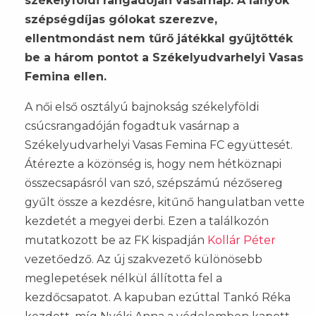
székelyföldi rangadóján vasárnap. A lányok
szépségdíjas gólokat szerezve,
ellentmondást nem tűrő játékkal gyűjtötték
be a három pontot a Székelyudvarhelyi Vasas
Femina ellen.
A női első osztályú bajnokság székelyföldi
csúcsrangadóján fogadtuk vasárnap a
Székelyudvarhelyi Vasas Femina FC együttesét.
Átérezte a közönség is, hogy nem hétköznapi
összecsapásról van szó, szépszámú nézősereg
gyűlt össze a kezdésre, kitűnő hangulatban vette
kezdetét a megyei derbi. Ezen a találkozón
mutatkozott be az FK kispadján
Kollár Péter
vezetőedző. Az új szakvezető különösebb
meglepetések nélkül állította fel a
kezdőcsapatot. A kapuban ezúttal Tankó Réka