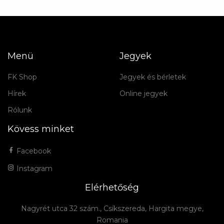
Menü
Jegyek
FK Shop
Jegyek és bérletek
Hírek
Online jegyek
Rólunk
Kövess minket
Facebook
Instagram
Elérhetőség
Nagyrét utca 32 szám., Csíkszereda, Hargita megye,
Romania