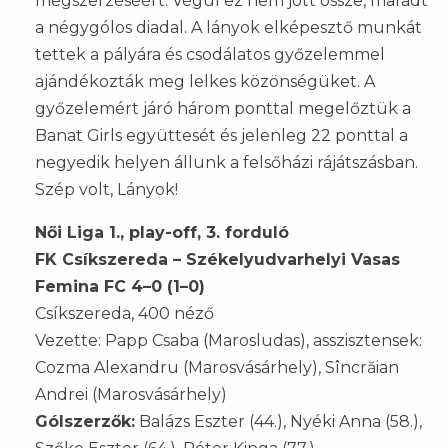
megszerzéséért. Végül ez nem jött össze, maradt
a négygólos diadal. A lányok elképesztő munkát
tettek a pályára és csodálatos győzelemmel
ajándékozták meg lelkes közönségüket. A
győzelemért járó három ponttal megelőztük a
Banat Girls együttesét és jelenleg 22 ponttal a
negyedik helyen állunk a felsőházi rájátszásban.
Szép volt, Lányok!
Női Liga 1., play-off, 3. forduló
FK Csíkszereda – Székelyudvarhelyi Vasas
Femina FC 4–0 (1–0)
Csíkszereda, 400 néző
Vezette: Papp Csaba (Marosludas), asszisztensek:
Cozma Alexandru (Marosvásárhely), Sîncrăian
Andrei (Marosvásárhely)
Gólszerzők:
Balázs Eszter (44.), Nyéki Anna (58.),