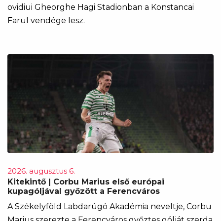
ovidiui Gheorghe Hagi Stadionban a Konstancai
Farul vendége lesz.
2026. augusztus 6.
Kitekintő | Corbu Marius első európai
kupagóljával győzött a Ferencváros
A Székelyföld Labdarúgó Akadémia neveltje, Corbu
Marius szerezte a Ferencváros győztes gólját szerda