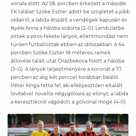
vonala előtt. Az 58. percben érkezett a második
FK találat! Szőke Eszter adott be szögletet a jobb
oldalról, a labda átszállt a vendégek kapusán és
Nyéki Anna a hálóba sodorta (2–0). Lendületbe
jöttek a piros-fekete lányok, ellentmondást nem
tűrően futballoztak ebben az időszakban. A 64.
percben Szőke Eszter 18 méteres, remek
átlövése talált utat Orazbekova fölött a hálóba
(3–0). A lányok teljesítményére a koronát a 77.
percben az alig két perccel korábban beálló
Péter Kinga tette fel, aki elképesztően eltalált
lövésével növelte négygólosra az előnyt, a labda
a keresztlécről vágódott a gólvonal mögé (4–0).