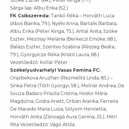
Szőke Eszter (64.), Péter Kinga (77.)
Sárga lap: Albu Erika (52.)
FK Csíkszereda:
Tankó Réka – Horváth Luca
(Abos Bianka, 79.), Nyéki Anna, Bartalis Barbara,
Albu Erika (Péter Kinga, 75.), Antal Anita, Szőke
Eszter, Mezőssy Melánia (Berkeczi Emőke, 68.),
Balázs Eszter, Szentes Szabina (Részeg Beáta,
79.), Györgyicze Réka (Kristó Laura, 68.)
Vezetőedző: Kollár Péter
Székelyudvarhelyi Vasas Femina FC:
Orazbekova Aruzhan (Rezmelită Linda, 85.) –
Sinka Petra (Tóth Györgyi, 58.), Molnár Andrea, De
Souza Badaro Priscila Cristina, Hodor Mária
Magdolna, Godra Anett, Orbán Aranka, Ferreira
De Macedo Maria Luiza, Sólyom Henrietta,
Horváth Anita (Zănoagă Aura Genina, 25.), Mitri
Rita Vezetőedző: Vágó Attila