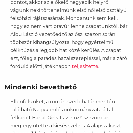
pontot, akkor az előkelő negyedik helyről
vágunk neki történelmünk első női első osztályú
felsőházi rájátszásának. Mondanunk sem kell,
hogy ez nem várt bravúr lenne csapatunktól, bár
Albu László vezetőedző az őszi szezon során
többször kihangsúlyozta, hogy egyértelmű
célkitűzés a legjobb hat közé kerülés. A csapat
ezt, főleg a parádés hazai szerepléssel, már a záró
forduló előtti játéknapon
teljesítette
.
Mindenki bevethető
Ellenfelünket, a román-szerb határ mentén
található Nagykomlós önkormányzata által
felkarolt Banat Girls-t az előző szezonban
meglegyintette a kiesés szele is. A alapszakaszt