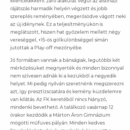
kilencedikként záró alakulat végül az alsóházi
rájátszás harmadik helyén végzett és jobb
szereplés reményében, megerősödve vágott neki
az új idénynek. Ez a teljesítményükön is
meglátszott, hiszen hat győzelem mellett négy
vereséggel, +15-ös gólkülönbséggel simán
jutottak a Play-off mezőnyébe.
Jó formában vannak a bánságiak, legutóbbi két
mérkőzésüket megnyerték és minden bizonnyal
nem szívesen adnák ki a kezükből a negyedik
helyet. Mi pedig nyilván szeretnénk megszerezni
azt, így presztízscsatára és kemény küzdelemre
van kilátás. Az FK keretéből nincs hiányzó,
mindenki bevethető. A találkozó vasárnap 12
órakor kezdődik a Márton Áron Gimnázium
mögötti műfüves pályán. Minden kedves