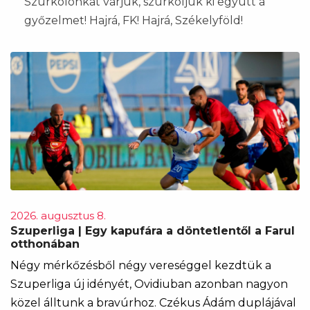
Szurkolónkat várjuk, szurkoljuk ki együtt a
győzelmet! Hajrá, FK! Hajrá, Székelyföld!
2026. augusztus 8.
Szuperliga | Egy kapufára a döntetlentől a Farul
otthonában
Négy mérkőzésből négy vereséggel kezdtük a
Szuperliga új idényét, Ovidiuban azonban nagyon
közel álltunk a bravúrhoz. Czékus Ádám duplájával