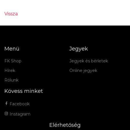
Vissza
Menü
Jegyek
FK Shop
Jegyek és bérletek
Hírek
Online jegyek
Rólunk
Kövess minket
Facebook
Instagram
Elérhetőség