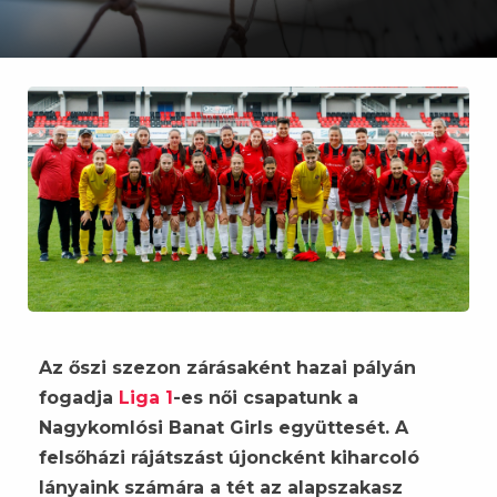
Az őszi szezon zárásaként hazai pályán
fogadja
Liga 1
-es női csapatunk a
Nagykomlósi Banat Girls együttesét. A
felsőházi rájátszást újoncként kiharcoló
lányaink számára a tét az alapszakasz