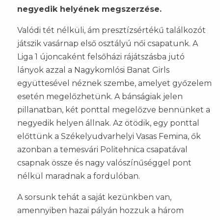
negyedik helyének megszerzése.
Valódi tét nélküli, ám presztízsértékű találkozót
játszik vasárnap első osztályú női csapatunk. A
Liga 1 újoncaként felsőházi rájátszásba jutó
lányok azzal a Nagykomlósi Banat Girls
együttesével néznek szembe, amelyet győzelem
esetén megelőzhetünk. A bánságiak jelen
pillanatban, két ponttal megelőzve bennünket a
negyedik helyen állnak. Az ötödik, egy ponttal
előttünk a Székelyudvarhelyi Vasas Femina, ők
azonban a temesvári Politehnica csapatával
csapnak össze és nagy valószínűséggel pont
nélkül maradnak a fordulóban.
A sorsunk tehát a saját kezünkben van,
amennyiben hazai pályán hozzuk a három