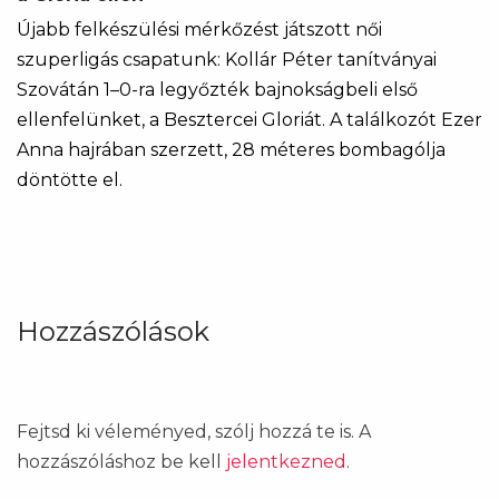
Újabb felkészülési mérkőzést játszott női
szuperligás csapatunk: Kollár Péter tanítványai
Szovátán 1–0-ra legyőzték bajnokságbeli első
ellenfelünket, a Besztercei Gloriát. A találkozót Ezer
Anna hajrában szerzett, 28 méteres bombagólja
döntötte el.
Hozzászólások
Fejtsd ki véleményed, szólj hozzá te is. A
hozzászóláshoz be kell
jelentkezned
.