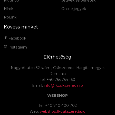
FK Shop
Jegyek és bérletek
Hírek
Online jegyek
Rólunk
Kövess minket
Facebook
Instagram
Elérhetőség
Nagyrét utca 32 szám., Csíkszereda, Hargita megye,
Romania
Tel: +40 755 754 160
Email:
info@fkcsikszereda.ro
WEBSHOP
Tel: +40 740 400 702
Web:
webshop.fkcsikszereda.ro