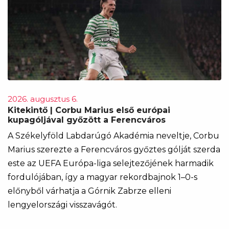
2026. augusztus 6.
Kitekintő | Corbu Marius első európai
kupagóljával győzött a Ferencváros
A Székelyföld Labdarúgó Akadémia neveltje, Corbu
Marius szerezte a Ferencváros győztes gólját szerda
este az UEFA Európa-liga selejtezőjének harmadik
fordulójában, így a magyar rekordbajnok 1–0-s
előnyből várhatja a Górnik Zabrze elleni
lengyelországi visszavágót.