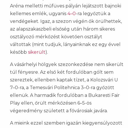
Aréna melletti műfüves pályán lejátszott bajnoki
kellemes emlék, ugyanis
4–0
-ra legyőztük a
vendégeket. Igaz, a szezon végén ők örülhettek,
az alapszakaszbeli elsőség után három sikeres
osztályozó mérkőzést követően osztályt
váltottak (mint tudjuk, lányainknak ez egy évvel
később
sikerült
).
A vásárhelyi hölgyek szezonkezdése nem sikerült
túl fényesre. Az első két fordulóban gólt sem
szereztek, ellenben kaptak tízet, a Kolozsvári U
7–0-ra, a Temesvári Politehnica 3–0-ra győzött
ellenük. A harmadik fordulóban a Bukaresti Fair
Play ellen, őrült mérkőzésen 6–5-ös
végeredmény született a fővárosiak javára.
A mieink ezzel szemben igazán kiegyensúlyozott