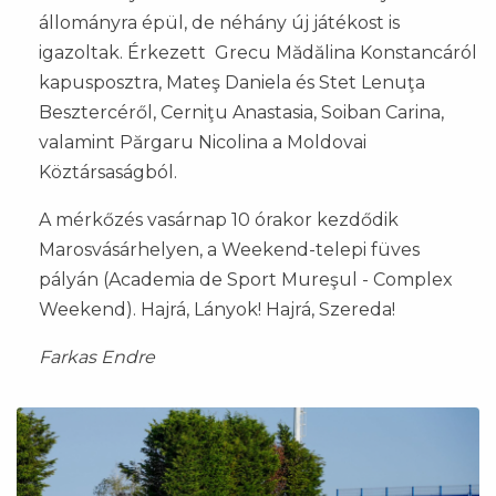
állományra épül, de néhány új játékost is
igazoltak. Érkezett Grecu Mădălina Konstancáról
kapusposztra, Mateş Daniela és Stet Lenuţa
Besztercéről, Cerniţu Anastasia, Soiban Carina,
valamint Părgaru Nicolina a Moldovai
Köztársaságból.
A mérkőzés vasárnap 10 órakor kezdődik
Marosvásárhelyen, a Weekend-telepi füves
pályán (Academia de Sport Mureşul - Complex
Weekend). Hajrá, Lányok! Hajrá, Szereda!
Farkas Endre