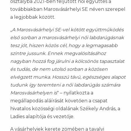
osztályba 2021-ben feljutott női együttes a
továbbiakban Marosvásárhelyi SE néven szerepel
a legjobbak között.
„
A Marosvásárhelyi SE-vel kötött együttműködés
első sorban a marosvásárhelyi női labdarúgásnak
tesz jót, hiszen közös cél, hogy a legmagasabb
szintre jussunk. Ennek megvalósításához
nagyban hozzá fog járulni a kölcsönös tapasztalat
és tudás, de nem utolsó sorban a közösen
elvégzett munka. Hosszú távú, egészséges alapot
tudunk így teremteni a női labdarúgás számára
Marosvásárhelyen is
" – nyilatkozta a
megállapodás aláírását követően a csapat
hivatalos közösségi oldalának Székely András, a
Ladies alapítója és vezetője.
A vásárhelyiek kerete zömében a tavalyi