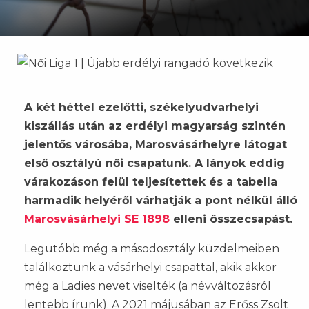
A két héttel ezelőtti, székelyudvarhelyi
kiszállás után az erdélyi magyarság szintén
jelentős városába, Marosvásárhelyre látogat
első osztályú női csapatunk. A lányok eddig
várakozáson felül teljesítettek és a tabella
harmadik helyéről várhatják a pont nélkül álló
Marosvásárhelyi SE 1898
elleni összecsapást.
Legutóbb még a másodosztály küzdelmeiben
találkoztunk a vásárhelyi csapattal, akik akkor
még a Ladies nevet viselték (a névváltozásról
lentebb írunk). A 2021 májusában az Erőss Zsolt