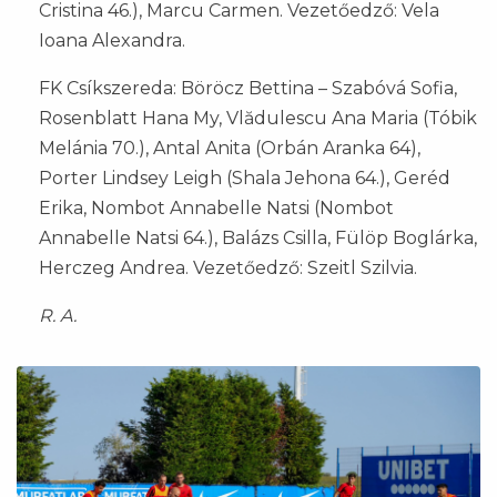
Cristina 46.), Marcu Carmen. Vezetőedző: Vela
Ioana Alexandra.
FK Csíkszereda: Böröcz Bettina – Szabóvá Sofia,
Rosenblatt Hana My, Vlădulescu Ana Maria (Tóbik
Melánia 70.), Antal Anita (Orbán Aranka 64),
Porter Lindsey Leigh (Shala Jehona 64.), Geréd
Erika, Nombot Annabelle Natsi (Nombot
Annabelle Natsi 64.), Balázs Csilla, Fülöp Boglárka,
Herczeg Andrea. Vezetőedző: Szeitl Szilvia.
R. A.