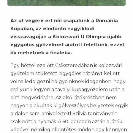
Az út végére ért női csapatunk a Románia
Kupában, az elődöntő nagyiklódi
visszavágóján a Kolozsvári U Olimpia újabb
egygólos győzelmet aratott felettünk, ezzel
ők mehetnek a fináléba.
Egy héttel ezelőtt Csíkszeredában is kolozsvári
győzelem született, egygólos hátrányt kellett
volna ledolgozni hölgyeinknek idegenben, hogy
esélyünk legyen a tavalyi kupagyőzelem után a
cím megvédésére. Az első játékrészben nem
nagyon alakultak ki gólveszélyes helyzetek egyik
oldalon sem, amivel Szeitl Szilvia tanítványain
csak nőtt a nyomás. A 60. percben aztán a játék
képével némileg ellentétes módon egy könnyen