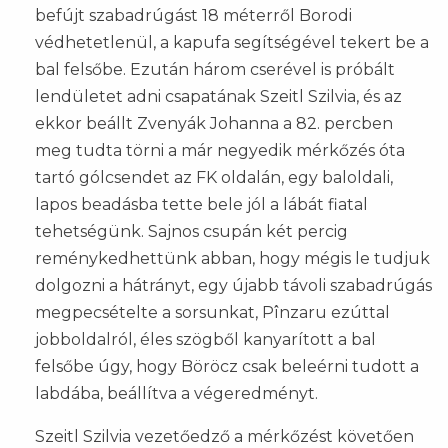
befújt szabadrúgást 18 méterről Borodi
védhetetlenül, a kapufa segítségével tekert be a
bal felsőbe. Ezután három cserével is próbált
lendületet adni csapatának Szeitl Szilvia, és az
ekkor beállt Zvenyák Johanna a 82. percben
meg tudta törni a már negyedik mérkőzés óta
tartó gólcsendet az FK oldalán, egy baloldali,
lapos beadásba tette bele jól a lábát fiatal
tehetségünk. Sajnos csupán két percig
reménykedhettünk abban, hogy mégis le tudjuk
dolgozni a hátrányt, egy újabb távoli szabadrúgás
megpecsételte a sorsunkat, Pînzaru ezúttal
jobboldalról, éles szögből kanyarított a bal
felsőbe úgy, hogy Böröcz csak beleérni tudott a
labdába, beállítva a végeredményt.
Szeitl Szilvia vezetőedző a mérkőzést követően