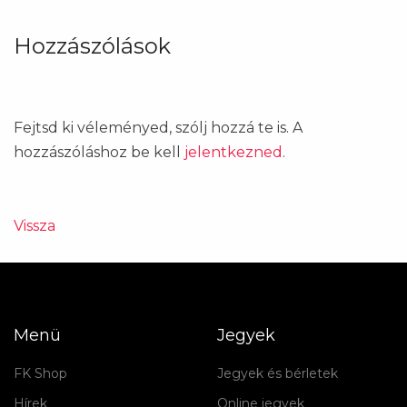
Hozzászólások
Fejtsd ki véleményed, szólj hozzá te is. A
hozzászóláshoz be kell
jelentkezned
.
Vissza
Menü
Jegyek
FK Shop
Jegyek és bérletek
Hírek
Online jegyek