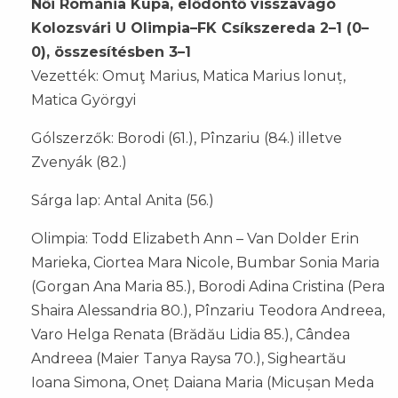
Női Románia Kupa, elődöntő visszavágó
Kolozsvári U Olimpia–FK Csíkszereda 2–1 (0–
0), összesítésben 3–1
Vezették: Omuţ Marius, Matica Marius Ionuț,
Matica Györgyi
Gólszerzők: Borodi (61.), Pînzariu (84.) illetve
Zvenyák (82.)
Sárga lap: Antal Anita (56.)
Olimpia: Todd Elizabeth Ann – Van Dolder Erin
Marieka, Ciortea Mara Nicole, Bumbar Sonia Maria
(Gorgan Ana Maria 85.), Borodi Adina Cristina (Pera
Shaira Alessandria 80.), Pînzariu Teodora Andreea,
Varo Helga Renata (Brădău Lidia 85.), Cândea
Andreea (Maier Tanya Raysa 70.), Sigheartău
Ioana Simona, Oneț Daiana Maria (Micușan Meda