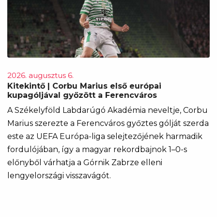
2026. augusztus 6.
Kitekintő | Corbu Marius első európai
kupagóljával győzött a Ferencváros
A Székelyföld Labdarúgó Akadémia neveltje, Corbu
Marius szerezte a Ferencváros győztes gólját szerda
este az UEFA Európa-liga selejtezőjének harmadik
fordulójában, így a magyar rekordbajnok 1–0-s
előnyből várhatja a Górnik Zabrze elleni
lengyelországi visszavágót.