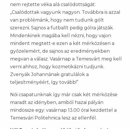
nem rejtette véka alá csalódottságát:
„Csalódottak vagyunk nagyon. Továbbra is azzal
van problémánk, hogy nem tudunk gólt
szerezni. Sajnos a futballt pedig gólra játszák.
Mindenkinek magába kell nézni, hogy vajon
mindent megtett-e ezen a két mérkőzésen a
győzelemért, de sajnos az eredményekben
megvan a válasz. Vasárnap a Temesvárt meg kell
verni ahhoz, hogy kozmetikázni tudjunk.
Zvenyák Johannának gratulálok a
teljesítményéért, így tovább!”
Női csapatunknak így már csak két mérkőzése
maradt az idényben, amiből hazai pályán
mindössze egy: vasárnap 13.00 órai kezdettel a
Temesvári Politehnica lesz az ellenfél.