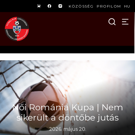
KÖZÖSSÉG
PROFILOM
HU
Női Románia Kupa | Nem
sikerült a döntőbe jutás
2026. május 20.