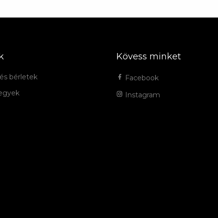
k
Kövess minket
és bérletek
Facebook
jegyek
Instagram