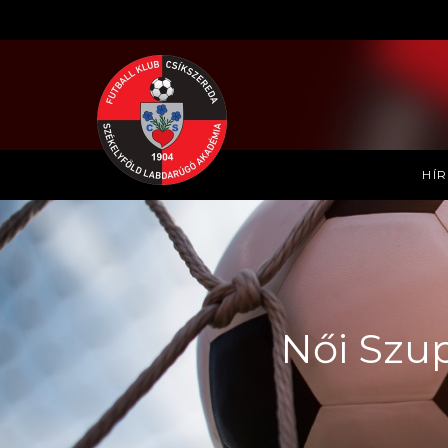
HÍ
Női Szup