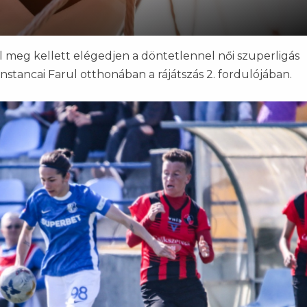
 meg kellett elégedjen a döntetlennel női szuperligás
stancai Farul otthonában a rájátszás 2. fordulójában.