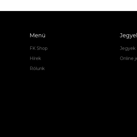
Menü
Jegye
FK Shop
Jegyek 
Hírek
Online 
Rólunk