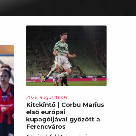
2026. augusztus 6.
Kitekintő | Corbu Marius
első európai
kupagóljával győzött a
Ferencváros