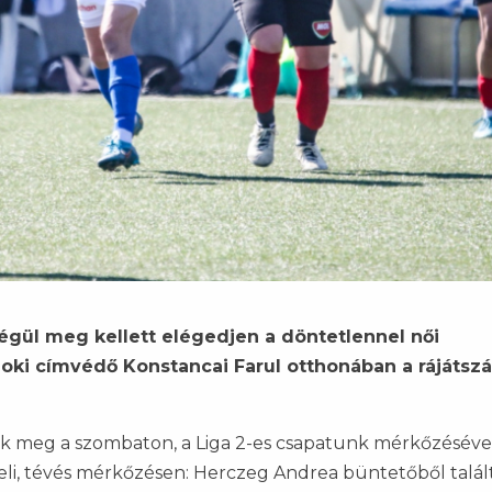
égül meg kellett elégedjen a döntetlennel női
noki címvédő Konstancai Farul otthonában a rájátszá
ték meg a szombaton, a Liga 2-es csapatunk mérkőzéséve
i, tévés mérkőzésen: Herczeg Andrea büntetőből talált