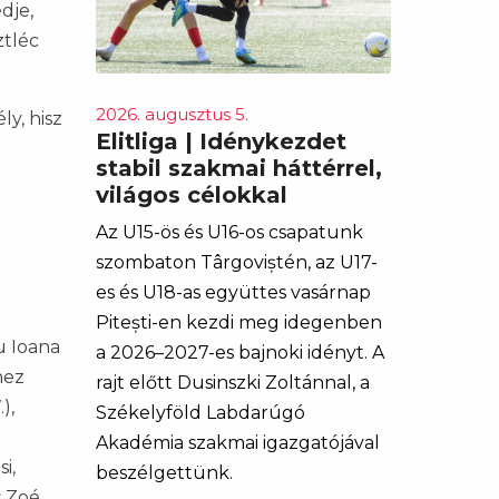
dje,
ztléc
2026. augusztus 5.
y, hisz
Elitliga | Idénykezdet
stabil szakmai háttérrel,
világos célokkal
Az U15-ös és U16-os csapatunk
szombaton Târgoviștén, az U17-
es és U18-as együttes vasárnap
Pitești-en kezdi meg idegenben
u Ioana
a 2026–2027-es bajnoki idényt. A
nez
rajt előtt Dusinszki Zoltánnal, a
),
Székelyföld Labdarúgó
Akadémia szakmai igazgatójával
i,
beszélgettünk.
 Zoé,