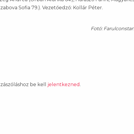
Szabova Sofia 79.). Vezetőedző: Kollár Péter.
Fotó: Farulconsta
ozzászóláshoz be kell
jelentkezned
.