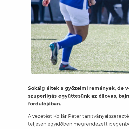
Sokáig éltek a győzelmi remények, de v
szuperligás együttesünk az éllovas, baj
fordulójában.
A vezetést Kollár Péter tanítványai szerez
teljesen egyidőben megrendezett idegenbel