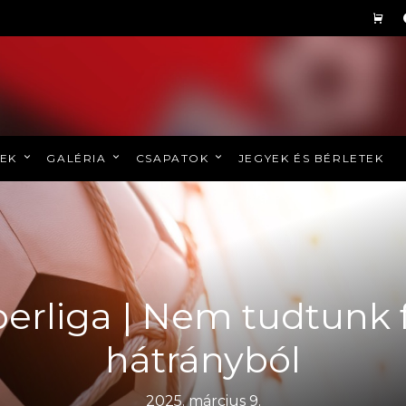
REK
GALÉRIA
CSAPATOK
JEGYEK ÉS BÉRLETEK
erliga | Nem tudtunk 
hátrányból
2025. március 9.