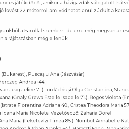
rendes játékidőből, amikor a házigazdák válogatott hátvé
jó lövést 22 méterről, ami védhetetlenül zúdult a keres
nyunkból a Farullal szemben, de erre még megvan az esél
n a rájátszásban még ellenük.
)
l (Bukarest), Pușcașiu Ana (Jászvásár)
 Herczeg Andrea (44.)
van Jeaqueline 71.), Iordăchiuși Olga Constantina, Stanc
ana (Gnaly Grewa Estelle Isabelle 71.), Bogos Violeta (E
Istrate Florentina Adriana 40., Cristea Theodora Maria 57.
 Ioana Maria Nicoleta. Vezetőedző: Zaharia Dorel
na Maria (Feketevízi Tímea 85.), Nombot Annabelle Nats
rczeg Andrea (Orbán Aranka 64.), Haraszti Fanni, Magyarics