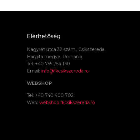
Elérhetőség
Nagyrét utca 32 szám., Csíkszereda,
Hargita megye, Romania
Tel: +40 755 754 160
Email:
info@fkcsikszereda.ro
WEBSHOP
Tel: +40 740 400 702
Web:
webshop.fkcsikszereda.ro