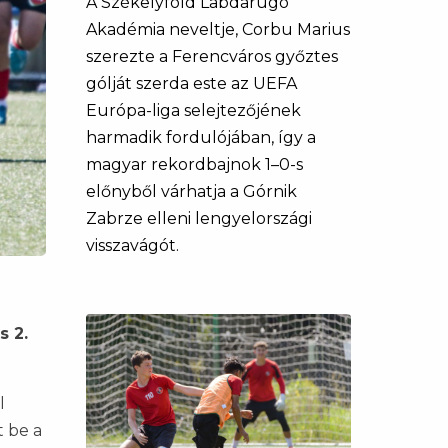
A Székelyföld Labdarúgó
Akadémia neveltje, Corbu Marius
szerezte a Ferencváros győztes
gólját szerda este az UEFA
Európa-liga selejtezőjének
harmadik fordulójában, így a
magyar rekordbajnok 1–0-s
előnyből várhatja a Górnik
Zabrze elleni lengyelországi
visszavágót.
s 2.
l
 be a