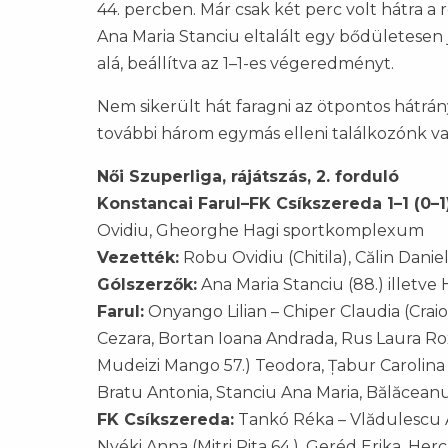
44. percben. Már csak két perc volt hátra a 
Ana Maria Stanciu eltalált egy bődületesen 
alá, beállítva az 1–1-es végeredményt.
Nem sikerült hát faragni az ötpontos hátrá
további három egymás elleni találkozónk va
Női Szuperliga, rájátszás, 2. forduló
Konstancai Farul–FK Csíkszereda 1–1 (0–1
Ovidiu, Gheorghe Hagi sportkomplexum
Vezették:
Robu Ovidiu (Chitila), Călin Danie
Gólszerzők:
Ana Maria Stanciu (88.) illetve
Farul:
Onyango Lilian – Chiper Claudia (Craio
Cezara, Bortan Ioana Andrada, Rus Laura Rox
Mudeizi Mango 57.) Teodora, Țabur Carolina (
Bratu Antonia, Stanciu Ana Maria, Bălăceanu
FK Csíkszereda:
Tankó Réka – Vlădulescu A
Nyéki Anna (Mitri Rita 64.), Geréd Erika, He