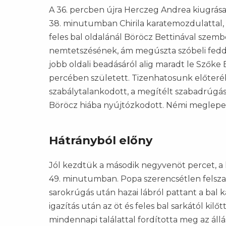
A 36. percben újra Herczeg Andrea kiugrása
38. minutumban Chirila karatemozdulattal, 
feles bal oldalánál Böröcz Bettinával sze
nemtetszésének, ám megúszta szóbeli feddé
jobb oldali beadásáról alig maradt le Szőke
percében született. Tizenhatosunk előteré
szabálytalankodott, a megítélt szabadrúgá
Böröcz hiába nyújtózkodott. Némi meglepet
Hátrányból előny
Jól kezdtük a második negyvenöt percet, 
49. minutumban. Popa szerencsétlen felsza
sarokrúgás után hazai lábról pattant a bal 
igazítás után az öt és feles bal sarkától kil
mindennapi találattal fordította meg az állá