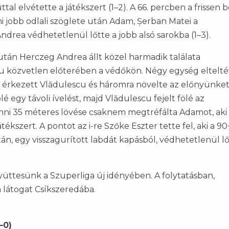
 elvétette a játékszert (1–2). A 66. percben a frissen b
i jobb odlali szöglete után Adam, Șerban Matei a
drea védhetetlenül lőtte a jobb alsó sarokba (1–3).
 után Herczeg Andrea állt közel harmadik találata
u közvetlen előterében a védőkön. Négy egység eltelté
l érkezett Vlădulescu és háromra növelte az előnyünket 
é egy távoli ívelést, majd Vlădulescu fejelt fölé az
anni 35 méteres lövése csaknem megtréfálta Adamot, aki
kszert. A pontot az i-re Szőke Eszter tette fel, aki a 90+
n, egy visszagurított labdát kapásból, védhetetlenül lő
ttesünk a Szuperliga új idényében. A folytatásban,
 látogat Csíkszeredába.
–0)