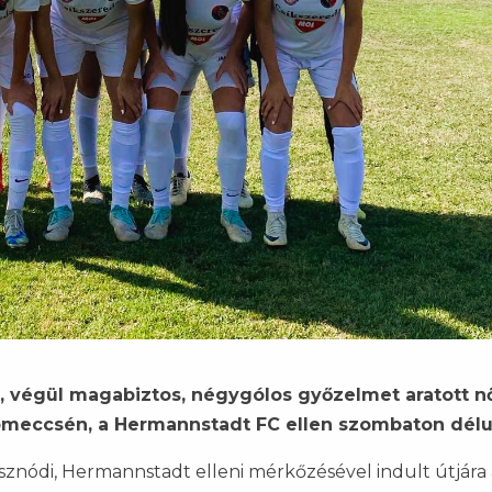
t, végül magabiztos, négygólos győzelmet aratott n
tómeccsén, a Hermannstadt FC ellen szombaton délu
znódi, Hermannstadt elleni mérkőzésével indult útjára 