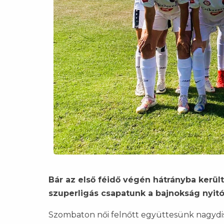
Bár az első féidő végén hátrányba kerül
szuperligás csapatunk a bajnokság nyi
Szombaton női felnőtt együttesünk nagydis