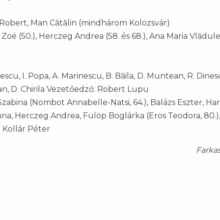
s Robert, Man Cătălin (mindhárom Kolozsvár)
cs Zoé (50.), Herczeg Andrea (58. és 68.), Ana Maria Vlădul
cu, I. Popa, A. Marinescu, B. Băila, D. Muntean, R. Dines
hițan, D. Chirila Vezetőedző: Robert Lupu
zabina (Nombot Annabelle-Natsi, 64.), Balázs Eszter, Har
nna, Herczeg Andrea, Fülöp Boglárka (Eros Teodora, 80.)
 Kollár Péter
Farka