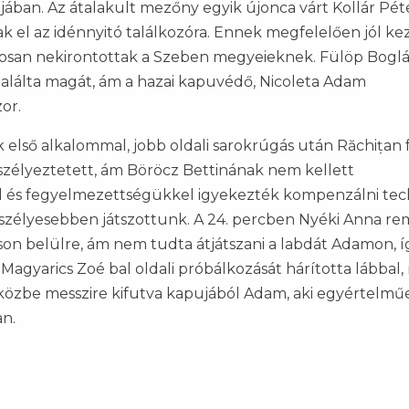
jában. Az átalakult mezőny egyik újonca várt Kollár Pét
k el az idénnyitó találkozóra. Ennek megfelelően jól k
posan nekirontottak a Szeben megyeieknek. Fülöp Bogl
alálta magát, ám a hazai kapuvédő, Nicoleta Adam
zor.
 első alkalommal, jobb oldali sarokrúgás után Răchițan f
szélyeztetett, ám Böröcz Bettinának nem kellett
l és fegyelmezettségükkel igyekezték kompenzálni tec
veszélyesebben játszottunk. A 24. percben Nyéki Anna r
oson belülre, ám nem tudta átjátszani a labdát Adamon, í
Magyarics Zoé bal oldali próbálkozását hárította lábbal,
 közbe messzire kifutva kapujából Adam, aki egyértelmű
an.