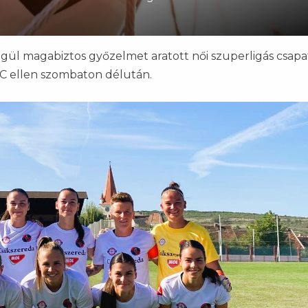
végül magabiztos győzelmet aratott női szuperligás csap
C ellen szombaton délután.