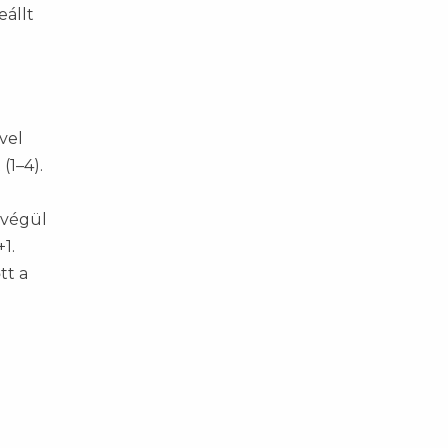
eállt
vel
(1–4).
 végül
1.
tt a