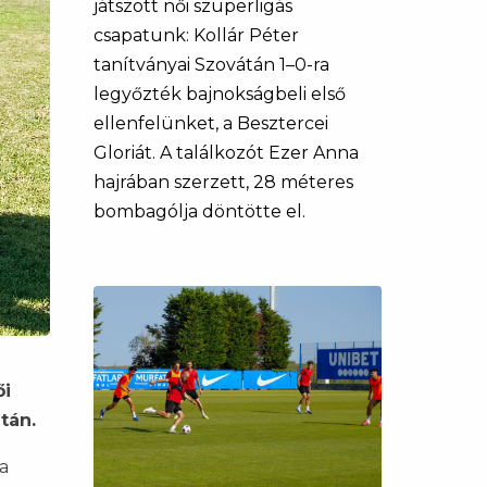
játszott női szuperligás
csapatunk: Kollár Péter
tanítványai Szovátán 1–0-ra
legyőzték bajnokságbeli első
ellenfelünket, a Besztercei
Gloriát. A találkozót Ezer Anna
hajrában szerzett, 28 méteres
bombagólja döntötte el.
ői
tán.
a