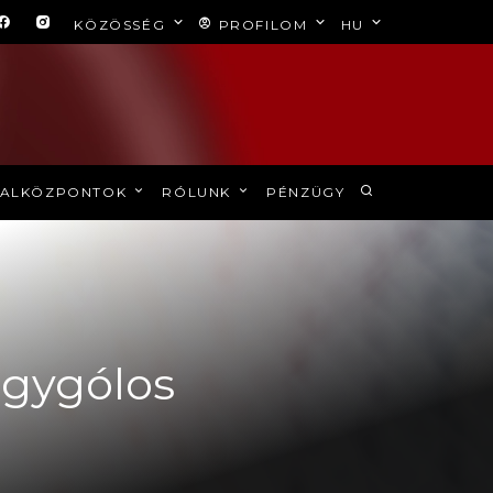
KÖZÖSSÉG
PROFILOM
HU
ALKÖZPONTOK
RÓLUNK
PÉNZÜGY
égygólos