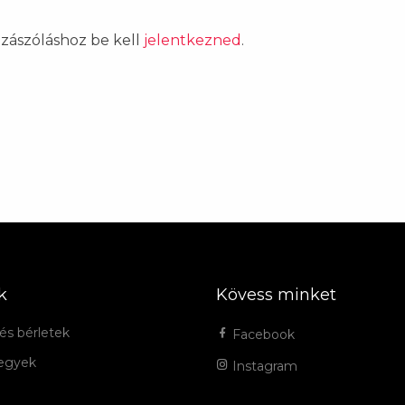
ozzászóláshoz be kell
jelentkezned
.
k
Kövess minket
és bérletek
Facebook
jegyek
Instagram