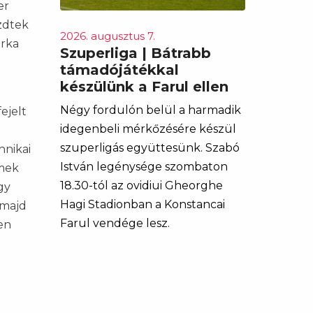
er
ezdtek
2026. augusztus 7.
árka
Szuperliga | Bátrabb
támadójátékkal
készülünk a Farul ellen
Négy fordulón belül a harmadik
ejelt
idegenbeli mérkőzésére készül
szuperligás együttesünk. Szabó
hnikai
István legénysége szombaton
emek
18.30-tól az ovidiui Gheorghe
gy
Hagi Stadionban a Konstancai
 majd
Farul vendége lesz.
en