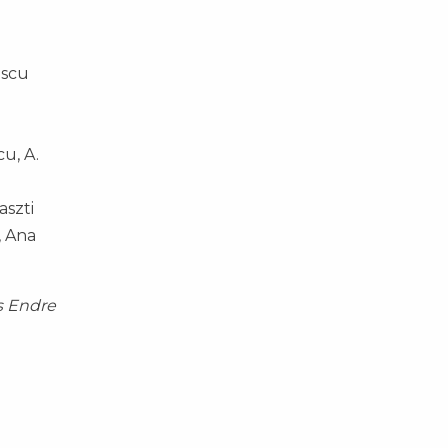
escu
cu, A.
aszti
, Ana
s Endre