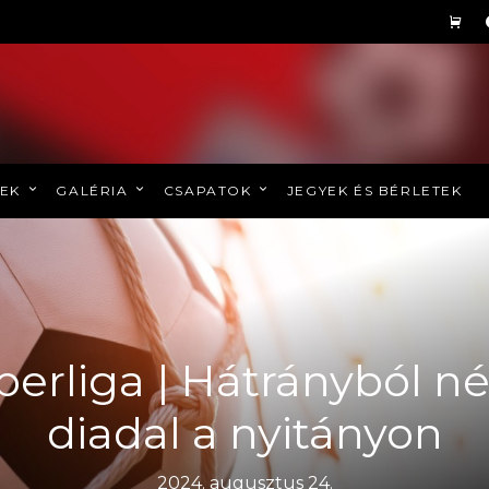
REK
GALÉRIA
CSAPATOK
JEGYEK ÉS BÉRLETEK
perliga | Hátrányból n
diadal a nyitányon
2024. augusztus 24.