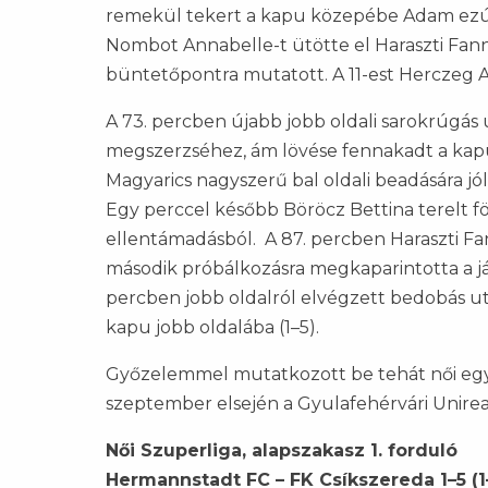
remekül tekert a kapu közepébe Adam ezúttal
Nombot Annabelle-t ütötte el Haraszti Fann
büntetőpontra mutatott. A 11-est Herczeg An
A 73. percben újabb jobb oldali sarokrúgás
megszerzséhez, ám lövése fennakadt a kap
Magyarics nagyszerű bal oldali beadására jó
Egy perccel később Böröcz Bettina terelt föl
ellentámadásból. A 87. percben Haraszti F
második próbálkozásra megkaparintotta a játé
percben jobb oldalról elvégzett bedobás utá
kapu jobb oldalába (1–5).
Győzelemmel mutatkozott be tehát női együ
szeptember elsején a Gyulafehérvári Unirea
Női Szuperliga, alapszakasz 1. forduló
Hermannstadt FC – FK Csíkszereda 1–5 (1