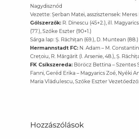
Nagydisznód
Vezette: Șerban Matei, asszisztensek: Mere
Gólszerzők:
R. Dinescu (45+2.), ill. Magyari
(77.), Szőke Eszter (90+1.)
Sárga lap: Ș. Răchițan (69.), D. Muntean (88.)
Hermannstadt FC:
N. Adam – M. Constantines
Crețoiu, R. Mărgărit (I. Arsenie, 48.), Ș. Răc
FK Csíkszereda:
Böröcz Bettina – Szentes S
Fanni, Geréd Erika – Magyarics Zoé, Nyéki A
Maria Vlădulescu, Szőke Eszter Vezetőedző:
Hozzászólások