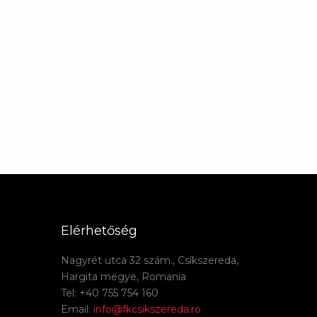
Elérhetőség
Nagyrét utca 32 szám., Csíkszereda,
Hargita megye, Romania
Tel: +40 755 754 160
Email:
info@fkcsikszereda.ro