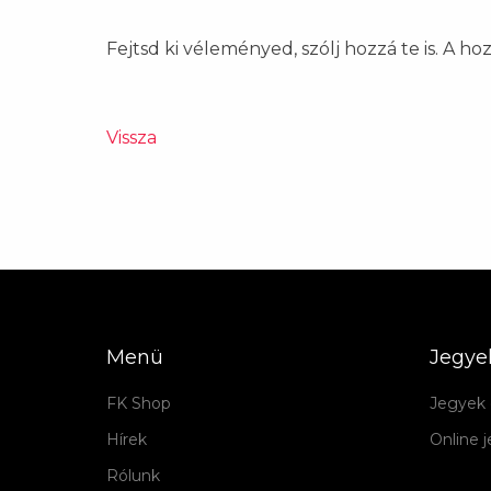
Fejtsd ki véleményed, szólj hozzá te is. A h
Vissza
Menü
Jegye
FK Shop
Jegyek 
Hírek
Online 
Rólunk