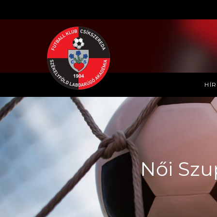
HÍ
Női Szu