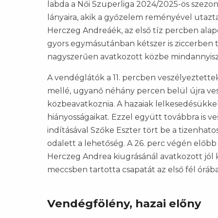
labda a Női Szuperliga 2024/2025-ös szezon
lányaira, akik a győzelem reményével utazta
Herczeg Andreáék, az első tíz percben ala
gyors egymásutánban kétszer is ziccerben t
nagyszerűen avatkozott közbe mindannyis
A vendéglátók a 11. percben veszélyeztettek
mellé, ugyanő néhány percen belül újra ve
közbeavatkoznia. A hazaiak lelkesedésükke
hiányosságaikat. Ezzel együtt továbbra is 
indításával Szőke Eszter tört be a tizenhat
odalett a lehetőség. A 26. perc végén előbb 
Herczeg Andrea kiugrásánál avatkozott jól
meccsben tartotta csapatát az első fél óráb
Vendégfölény, hazai előny