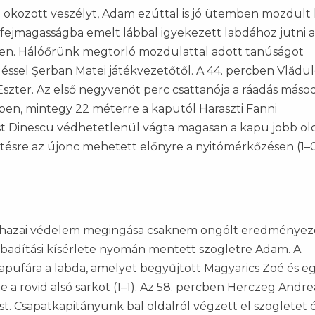
 okozott veszélyt, Adam ezúttal is jó ütemben mozdult k
fejmagasságba emelt lábbal igyekezett labdához jutni a
mben. Hálóőrünk megtorló mozdulattal adott tanúságot
ssel Șerban Matei játékvezetőtől. A 44. percben Vlădu
 Eszter. Az első negyvenöt perc csattanója a ráadás máso
ben, mintegy 22 méterre a kaputól Haraszti Fanni
st Dinescu védhetetlenül vágta magasan a kapu jobb ol
ésre az újonc mehetett előnyre a nyitómérkőzésen (1–0
a hazai védelem megingása csaknem öngólt eredményez
badítási kísérlete nyomán mentett szögletre Adam. A
kapufára a labda, amelyet begyűjtött Magyarics Zoé és e
őtte a rövid alsó sarkot (1–1). Az 58. percben Herczeg And
st. Csapatkapitányunk bal oldalról végzett el szögletet 