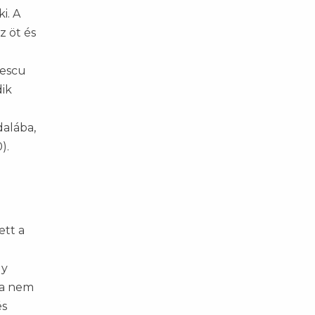
i. A
z öt és
lescu
dik
dalába,
).
ett a
gy
rea nem
és