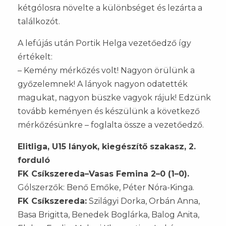
kétgólosra növelte a különbséget és lezárta a
találkozót.
A lefújás után Portik Helga vezetőedző így
értékelt:
– Kemény mérkőzés volt! Nagyon örülünk a
győzelemnek! A lányok nagyon odatették
magukat, nagyon büszke vagyok rájuk! Edzünk
tovább keményen és készülünk a következő
mérkőzésünkre – foglalta össze a vezetőedző.
Elitliga, U15 lányok, kiegészítő szakasz, 2.
forduló
FK Csíkszereda–Vasas Femina 2–0 (1–0).
Gólszerzők: Benő Emőke, Péter Nóra-Kinga.
FK Csíkszereda:
Szilágyi Dorka, Orbán Anna,
Basa Brigitta, Benedek Boglárka, Balog Anita,