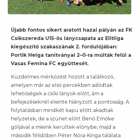
Újabb fontos sikert aratott hazai pályán az FK
Csíkszereda U15-ös lánycsapata az Elitliga
kiegészítő szakaszának 2. fordulójában:
Portik Helga tanítványai 2–0-ra múlták felül a
Vasas Femina FC együttesét.
Küzdelmes mérkőzést hozott a találkozó,
amelyen már az első percekben adódtak
lehetőségek a csíki lányok előtt, ám a
befejezéseknél eleinte hiányzott a pontosság. A
folytatásban mindkét kapu előtt akadtak
helyzetek, de a szünet előtt Benő Emőke
góljával a mieink kerültek előnybe, majd a
második félidőben Péter Nóra-Kinga találata