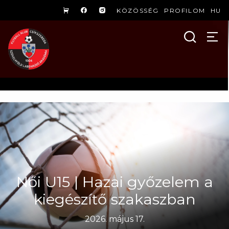
KÖZÖSSÉG
PROFILOM
HU
Női U15 | Hazai győzelem a
kiegészítő szakaszban
2026. május 17.