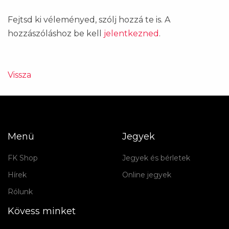
Fejtsd ki véleményed, szólj hozzá te is. A
hozzászóláshoz be kell
jelentkezned
.
Vissza
Menü
Jegyek
FK Shop
Jegyek és bérletek
Hírek
Online jegyek
Rólunk
Kövess minket