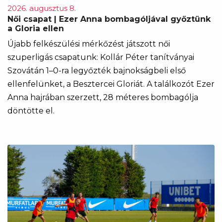
2026. augusztus 8.
Női csapat | Ezer Anna bombagóljával győztünk
a Gloria ellen
Újabb felkészülési mérkőzést játszott női
szuperligás csapatunk: Kollár Péter tanítványai
Szovátán 1–0-ra legyőzték bajnokságbeli első
ellenfelünket, a Besztercei Gloriát. A találkozót Ezer
Anna hajrában szerzett, 28 méteres bombagólja
döntötte el.