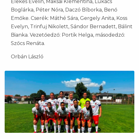
Elekes Evelin, Maksai Klementina, Lukács
Boglárka, Péter Nóra, Daczó Bíborka, Benő
Emőke. Cserék: Máthé Sára, Gergely Anita, Koss
Evelyn, Trinfuj Nikolett, Sándor Bernadett, Bálint
Bianka. Vezetőedző: Portik Helga, másodedző:
Szőcs Renáta.
Orbán László