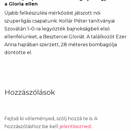
a Gloria ellen
Újabb felkészülési mérkőzést játszott női
szuperligás csapatunk: Kollár Péter tanítványai
Szovátán 1–0-ra legyőzték bajnokságbeli első
ellenfelünket, a Besztercei Gloriát. A találkozót Ezer
Anna hajrában szerzett, 28 méteres bombagólja
döntötte el.
Hozzászólások
Fejtsd ki véleményed, szólj hozzá te is. A
hozzászóláshoz be kell
jelentkezned
.