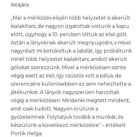
listájára.
„Már a mérkőzés elején több helyzetet is sikerült
kialakítani, de nagyon izgatottak voltunk a kapu
előtt, úgyhogy a 10. percben lőttük az első gólt.
Aztán a lányoknak sikerült megnyugodni, s mivel
nagyrészt mi birtokoltuk a labdát, így próbáltunk
minél több helyzetet kialakítani, amiből sikerült
gólokat szerezzünk. Mivel a mérkőzésen szinte
végig esett az eső, így csúszós volt a pálya, de
szerencsére különösebben ez sem nehezítette a
játékunkat. A lányok nagyszerűen harcoltak
végig a mérkőzésen. Mindenki megtett mindent,
amit csak tudott. Nagyon örülünk a
győzelemnek. Folytatjuk tovább a munkát, és
készülünk a következő mérkőzésre” – értékelt
Portik Helga.