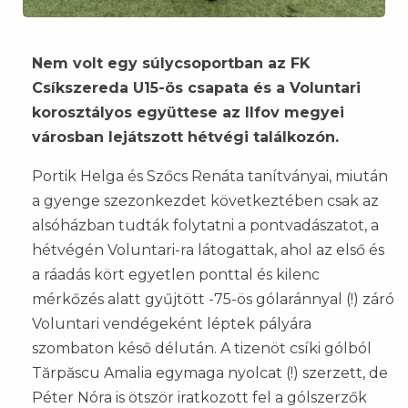
Nem volt egy súlycsoportban az FK
Csíkszereda U15-ös csapata és a Voluntari
korosztályos együttese az Ilfov megyei
városban lejátszott hétvégi találkozón.
Portik Helga és Szőcs Renáta tanítványai, miután
a gyenge szezonkezdet következtében csak az
alsóházban tudták folytatni a pontvadászatot, a
hétvégén Voluntari-ra látogattak, ahol az első és
a ráadás kört egyetlen ponttal és kilenc
mérkőzés alatt gyűjtött -75-ös gólaránnyal (!) záró
Voluntari vendégeként léptek pályára
szombaton késő délután. A tizenöt csíki gólból
Tărpăscu Amalia egymaga nyolcat (!) szerzett, de
Péter Nóra is ötször iratkozott fel a gólszerzők