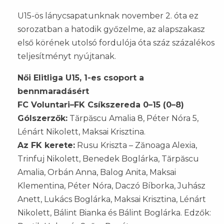
U15-ös lánycsapatunknak november 2. óta ez
sorozatban a hatodik győzelme, az alapszakasz
első körének utolsó fordulója óta száz százalékos
teljesítményt nyújtanak.
Női Elitliga U15, 1-es csoport a
bennmaradásért
FC Voluntari–FK Csíkszereda 0–15 (0–8)
Gólszerzők:
Tărpăscu Amalia 8, Péter Nóra 5,
Lénárt Nikolett, Maksai Krisztina.
Az FK kerete:
Rusu Kriszta – Zănoaga Alexia,
Trinfuj Nikolett, Benedek Boglárka, Tărpăscu
Amalia, Orbán Anna, Balog Anita, Maksai
Klementina, Péter Nóra, Daczó Bíborka, Juhász
Anett, Lukács Boglárka, Maksai Krisztina, Lénárt
Nikolett, Bálint Bianka és Bálint Boglárka. Edzők: