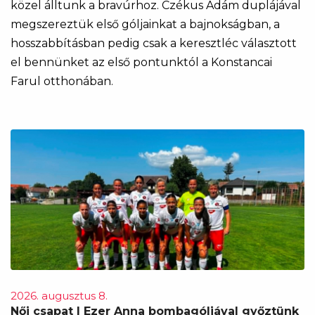
közel álltunk a bravúrhoz. Czékus Ádám duplájával
megszereztük első góljainkat a bajnokságban, a
hosszabbításban pedig csak a keresztléc választott
el bennünket az első pontunktól a Konstancai
Farul otthonában.
2026. augusztus 8.
Női csapat | Ezer Anna bombagóljával győztünk