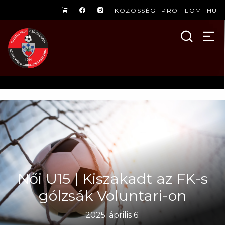
KÖZÖSSÉG
PROFILOM
HU
Női U15 | Kiszakadt az FK-s
gólzsák Voluntari-on
2025. április 6.