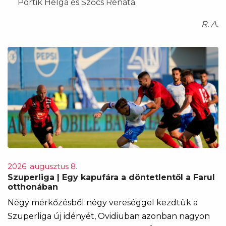
Portik Helga és Szőcs Renáta.
R. A.
2026. augusztus 8.
Szuperliga | Egy kapufára a döntetlentől a Farul
otthonában
Négy mérkőzésből négy vereséggel kezdtük a
Szuperliga új idényét, Ovidiuban azonban nagyon