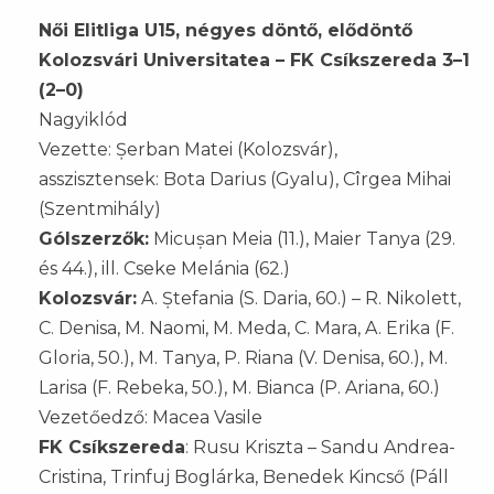
Női Elitliga U15, négyes döntő, elődöntő
Kolozsvári Universitatea – FK Csíkszereda 3–1
(2–0)
Nagyiklód
Vezette: Șerban Matei (Kolozsvár),
asszisztensek: Bota Darius (Gyalu), Cîrgea Mihai
(Szentmihály)
Gólszerzők:
Micușan Meia (11.), Maier Tanya (29.
és 44.), ill. Cseke Melánia (62.)
Kolozsvár:
A. Ștefania (S. Daria, 60.) – R. Nikolett,
C. Denisa, M. Naomi, M. Meda, C. Mara, A. Erika (F.
Gloria, 50.), M. Tanya, P. Riana (V. Denisa, 60.), M.
Larisa (F. Rebeka, 50.), M. Bianca (P. Ariana, 60.)
Vezetőedző: Macea Vasile
FK Csíkszereda
: Rusu Kriszta – Sandu Andrea-
Cristina, Trinfuj Boglárka, Benedek Kincső (Páll