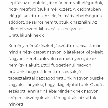
leptük az ellenfelet, de már nem volt elég időnk,
hogy megfordítsuk a mérkőzést. A kisdöntőben
elég jól kezdtünk. Az elején máris lehetőségünk
adódott, de sajnos nem tudtuk kihasználni. Az
ellenfél viszont kihasználta a helyzeteit.
Gratulálunk nekik!
Kemény mérkőzéseket játszódtunk, hisz itt már
mind a négy csapat nagyon jó játékerőt képviselt.
Nagyon szerettünk volna érmet nyerni, de ez
nem így alakult. Ettől függetlenül nagyon
örülünk, hogy ott lehettünk és sok jó
tapasztalattal gazdagodhattunk. Nagyon büszke
vagyok a lányokra, hogy idáig eljutottunk. Csodás
érzés ott lenni a fináléba! Mindenkinek nagyon
szépen köszönjük, akik támogattak, bíztattak
minket!"