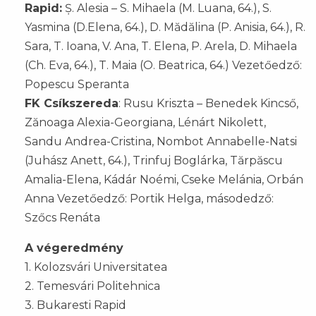
Rapid:
Ș. Alesia – S. Mihaela (M. Luana, 64.), S.
Yasmina (D.Elena, 64.), D. Mădălina (P. Anisia, 64.), R.
Sara, T. Ioana, V. Ana, T. Elena, P. Arela, D. Mihaela
(Ch. Eva, 64.), T. Maia (O. Beatrica, 64.) Vezetőedző:
Popescu Speranta
FK Csíkszereda
: Rusu Kriszta – Benedek Kincső,
Zănoaga Alexia-Georgiana, Lénárt Nikolett,
Sandu Andrea-Cristina, Nombot Annabelle-Natsi
(Juhász Anett, 64.), Trinfuj Boglárka, Tărpăscu
Amalia-Elena, Kádár Noémi, Cseke Melánia, Orbán
Anna Vezetőedző: Portik Helga, másodedző:
Szőcs Renáta
A végeredmény
1. Kolozsvári Universitatea
2. Temesvári Politehnica
3. Bukaresti Rapid