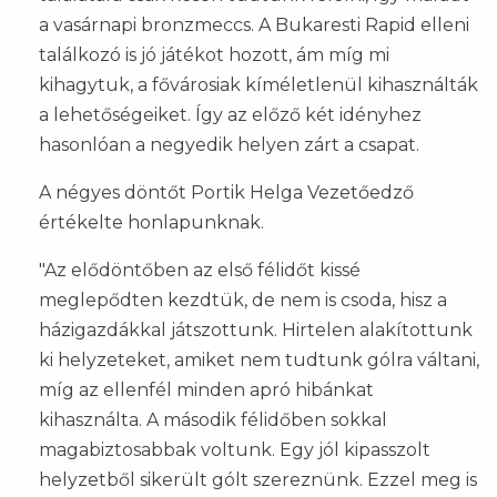
a vasárnapi bronzmeccs. A Bukaresti Rapid elleni
találkozó is jó játékot hozott, ám míg mi
kihagytuk, a fővárosiak kíméletlenül kihasználták
a lehetőségeiket. Így az előző két idényhez
hasonlóan a negyedik helyen zárt a csapat.
A négyes döntőt Portik Helga Vezetőedző
értékelte honlapunknak.
"Az elődöntőben az első félidőt kissé
meglepődten kezdtük, de nem is csoda, hisz a
házigazdákkal játszottunk. Hirtelen alakítottunk
ki helyzeteket, amiket nem tudtunk gólra váltani,
míg az ellenfél minden apró hibánkat
kihasználta. A második félidőben sokkal
magabiztosabbak voltunk. Egy jól kipasszolt
helyzetből sikerült gólt szereznünk. Ezzel meg is