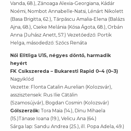
Vanda, 68.), Zănoaga Alexia-Georgiana, Kádár
Noémi, Nombot Annabelle-Natsi, Lénárt Nikolett
(Basa Brigitta, 62.), Tărpăscu Amalia-Elena (Balázs
Ajna, 68.), Cseke Melánia (Kósa Ágota, 68.), Orbán
Anna (Juhász Anett, 57.) Vezetőedző: Portik
Helga, másodedző: Szőcs Renáta
Női Elitliga U15, négyes döntő, harmadik
heyért
FK Csíkszereda – Bukaresti Rapid 0–4 (0–3)
Nagyiklód
Vezette: Flonta Catalin Aurelian (Kolozsvár),
asszisztensek: Rus Ilie Cătălin
(Szamosújvár), Bogdan Cosmin (Kolozsvár)
Gólszerzők:
Tora Maia (14.), Dinu Mihaela
(15.)Tănase Ioana (19.), Velicu Ana (64.)
Sárga lap: Sandu Andrea (25.), ill. Popa Adela, 49.)