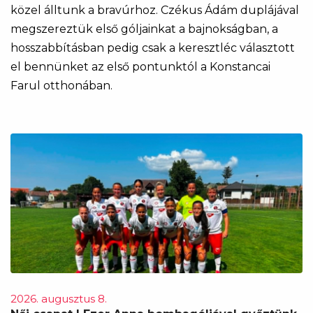
közel álltunk a bravúrhoz. Czékus Ádám duplájával
megszereztük első góljainkat a bajnokságban, a
hosszabbításban pedig csak a keresztléc választott
el bennünket az első pontunktól a Konstancai
Farul otthonában.
2026. augusztus 8.