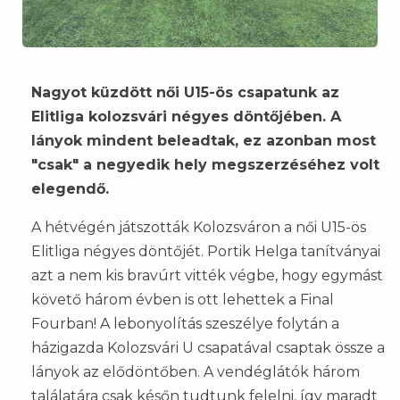
Nagyot küzdött női U15-ös csapatunk az
Elitliga kolozsvári négyes döntőjében. A
lányok mindent beleadtak, ez azonban most
"csak" a negyedik hely megszerzéséhez volt
elegendő.
A hétvégén játszották Kolozsváron a női U15-ös
Elitliga négyes döntőjét. Portik Helga tanítványai
azt a nem kis bravúrt vitték végbe, hogy egymást
követő három évben is ott lehettek a Final
Fourban! A lebonyolítás szeszélye folytán a
házigazda Kolozsvári U csapatával csaptak össze a
lányok az elődöntőben. A vendéglátók három
találatára csak későn tudtunk felelni, így maradt