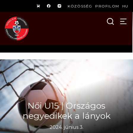
KÖZÖSSÉG
PROFILOM
HU
Női U15 | Országos
negyedikek a lányok
2024. június 3.