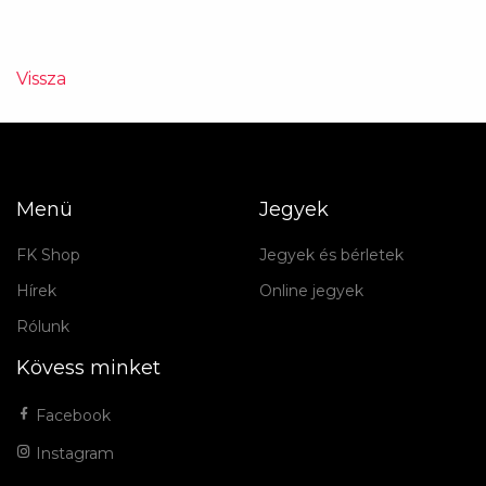
Vissza
Menü
Jegyek
FK Shop
Jegyek és bérletek
Hírek
Online jegyek
Rólunk
Kövess minket
Facebook
Instagram