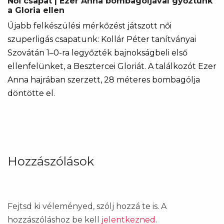
Női csapat | Ezer Anna bombagóljával győztünk
a Gloria ellen
Újabb felkészülési mérkőzést játszott női
szuperligás csapatunk: Kollár Péter tanítványai
Szovátán 1–0-ra legyőzték bajnokságbeli első
ellenfelünket, a Besztercei Gloriát. A találkozót Ezer
Anna hajrában szerzett, 28 méteres bombagólja
döntötte el.
Hozzászólások
Fejtsd ki véleményed, szólj hozzá te is. A
hozzászóláshoz be kell
jelentkezned
.