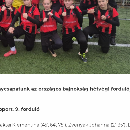
nycsapatunk az országos bajnokság hétvégi forduló
port, 9. forduló
aksai Klementina (45', 64', 75'), Zvenyák Johanna (2', 35'),