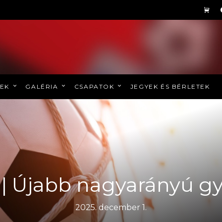
REK
GALÉRIA
CSAPATOK
JEGYEK ÉS BÉRLETEK
 | Újabb nagyarányú 
2025. december 1.