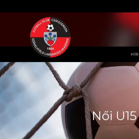
HÍ
Női U15