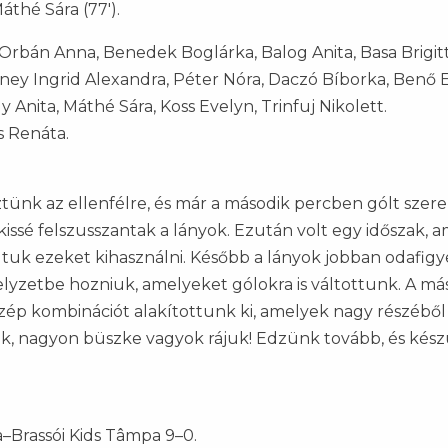
Máthé Sára (77').
 Orbán Anna, Benedek Boglárka, Balog Anita, Basa Brigitt
eney Ingrid Alexandra, Péter Nóra, Daczó Bíborka, Benő
Anita, Máthé Sára, Koss Evelyn, Trinfuj Nikolett.
s Renáta.
ünk az ellenfélre, és már a második percben gólt szer
kissé felszusszantak a lányok. Ezután volt egy időszak, a
dtuk ezeket kihasználni. Később a lányok jobban odafigy
lyzetbe hozniuk, amelyeket gólokra is váltottunk. A má
zép kombinációt alakítottunk ki, amelyek nagy részéből
tek, nagyon büszke vagyok rájuk! Edzünk tovább, és kés
–Brassói Kids Tâmpa 9–0.