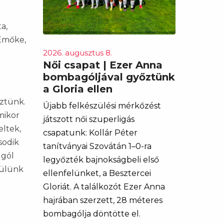
a,
 Emőke,
2026. augusztus 8.
Női csapat | Ezer Anna
bombagóljával győztünk
a Gloria ellen
eztünk.
Újabb felkészülési mérkőzést
mikor
játszott női szuperligás
eltek,
csapatunk: Kollár Péter
sodik
tanítványai Szovátán 1–0-ra
 gól
legyőzték bajnokságbeli első
zülünk
ellenfelünket, a Besztercei
Gloriát. A találkozót Ezer Anna
hajrában szerzett, 28 méteres
bombagólja döntötte el.