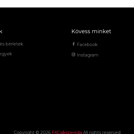
k
Kövess minket
és bérletek
Facebook
jegyek
Instagram
Copyright ©
2026
FKCsíkszereda
All rights reserved