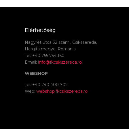
Elérhetőség
Nagyrét utca 32 szám., Csíkszereda,
Hargita megye, Romania
Tel: +40 755 754 160
Email:
info@fkcsikszereda.ro
WEBSHOP
Tel: +40 740 400 702
Web:
webshop.fkcsikszereda.ro