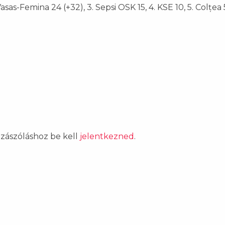
sas-Femina 24 (+32), 3. Sepsi OSK 15, 4. KSE 10, 5. Colțea 5
ozzászóláshoz be kell
jelentkezned
.