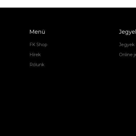
Menü
Jegye
FK Shop
Jegyek 
Hírek
Online 
Rólunk