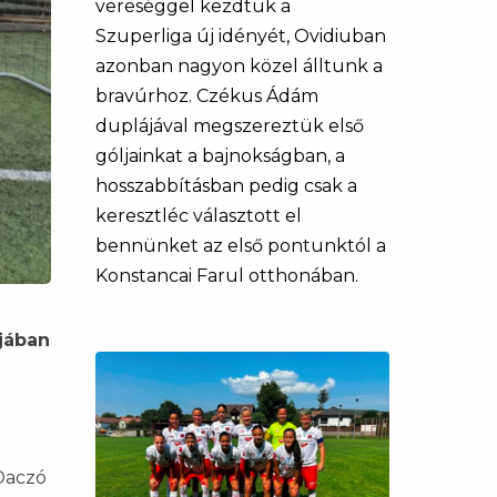
vereséggel kezdtük a
Szuperliga új idényét, Ovidiuban
azonban nagyon közel álltunk a
bravúrhoz. Czékus Ádám
duplájával megszereztük első
góljainkat a bajnokságban, a
hosszabbításban pedig csak a
keresztléc választott el
bennünket az első pontunktól a
Konstancai Farul otthonában.
jában
 Daczó