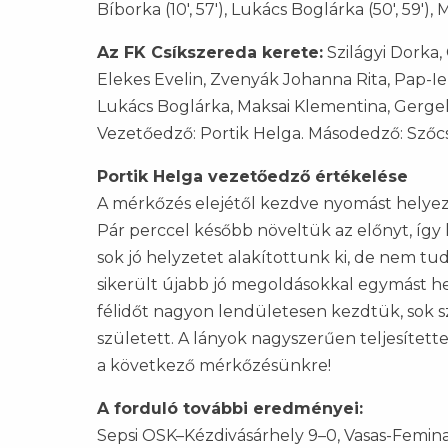
Bíborka (10', 57'), Lukács Boglárka (50', 59'), 
Az FK Csíkszereda kerete:
Szilágyi Dorka,
Elekes Evelin, Zvenyák Johanna Rita, Pap-I
Lukács Boglárka, Maksai Klementina, Gergely 
Vezetőedző: Portik Helga. Másodedző: Szőc
Portik Helga vezetőedző értékelése
A mérkőzés elejétől kezdve nyomást helyezt
Pár perccel később növeltük az előnyt, így 
sok jó helyzetet alakítottunk ki, de nem tu
sikerült újabb jó megoldásokkal egymást he
félidőt nagyon lendületesen kezdtük, sok s
született. A lányok nagyszerűen teljesítet
a következő mérkőzésünkre!
A forduló további eredményei:
Sepsi OSK–Kézdivásárhely 9–0, Vasas-Femina