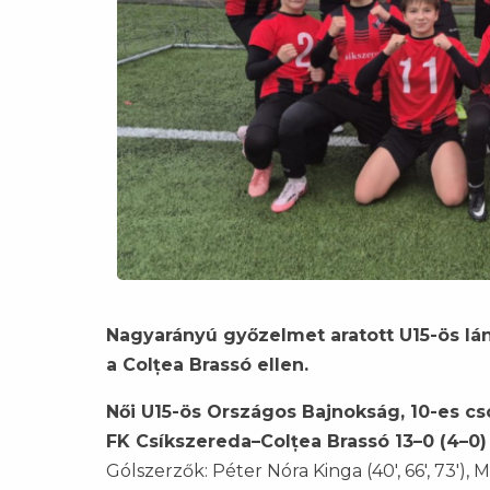
Nagyarányú győzelmet aratott U15-ös lá
a Colțea Brassó ellen.
Női U15-ös Országos Bajnokság, 10-es cso
FK Csíkszereda–Colțea Brassó 13–0 (4–0)
Gólszerzők: Péter Nóra Kinga (40', 66', 73'), M