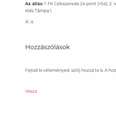
Az állás:
1. FK Csíkszereda 24 pont (+54), 2. Va
Kids Tâmpa 1.
R. A.
Hozzászólások
Fejtsd ki véleményed, szólj hozzá te is. A h
Vissza