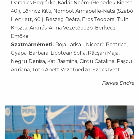
Daradics Boglárka, Kádár Noémi (Benedek Kincső,
40.), Lőrincz Kitti, Nombot Annabelle-Natsi (Szabó
Henriett, 40.), Részeg Beáta, Eros Teodora, Tulit
Kriszta, Andrási Anna Vezetőedző: Berkeczi
Emőke
Szatmárnémeti:
Boja Larisa – Nicoară Beatrice,
Gyapai Barbara, Libotean Sofia, Răcșan Maja,
Negru Denisa, Kati Jasmina, Circiu Cătălina, Pașcu
Adriana, Tóth Anett Vezetőedző: Szűcs Ivett
Farkas Endre