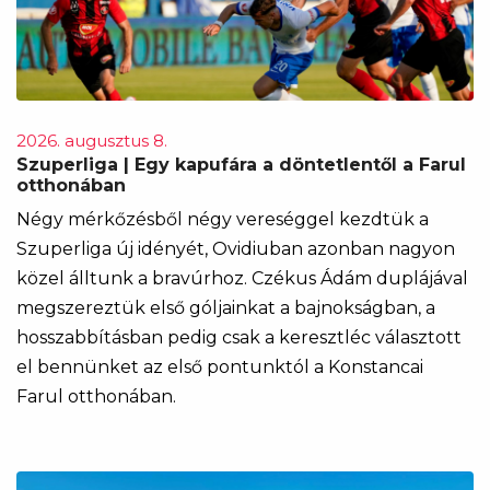
2026. augusztus 8.
Szuperliga | Egy kapufára a döntetlentől a Farul
otthonában
Négy mérkőzésből négy vereséggel kezdtük a
Szuperliga új idényét, Ovidiuban azonban nagyon
közel álltunk a bravúrhoz. Czékus Ádám duplájával
megszereztük első góljainkat a bajnokságban, a
hosszabbításban pedig csak a keresztléc választott
el bennünket az első pontunktól a Konstancai
Farul otthonában.