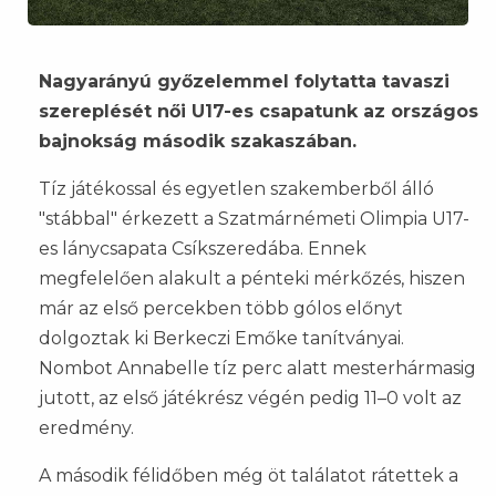
Nagyarányú győzelemmel folytatta tavaszi
szereplését női U17-es csapatunk az országos
bajnokság második szakaszában.
Tíz játékossal és egyetlen szakemberből álló
"stábbal" érkezett a Szatmárnémeti Olimpia U17-
es lánycsapata Csíkszeredába. Ennek
megfelelően alakult a pénteki mérkőzés, hiszen
már az első percekben több gólos előnyt
dolgoztak ki Berkeczi Emőke tanítványai.
Nombot Annabelle tíz perc alatt mesterhármasig
jutott, az első játékrész végén pedig 11–0 volt az
eredmény.
A második félidőben még öt találatot rátettek a