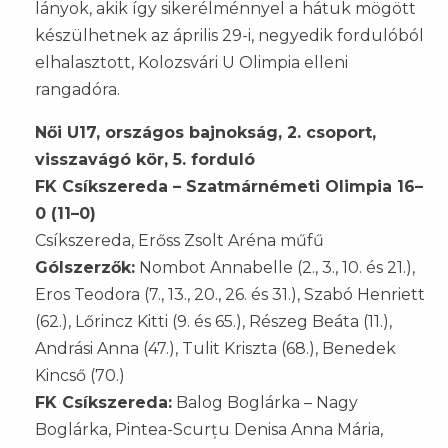
lányok, akik így sikerélménnyel a hátuk mögött
készülhetnek az április 29-i, negyedik fordulóból
elhalasztott, Kolozsvári U Olimpia elleni
rangadóra.
Női U17, országos bajnokság, 2. csoport,
visszavágó kör, 5. forduló
FK Csíkszereda – Szatmárnémeti Olimpia 16–
0 (11–0)
Csíkszereda, Erőss Zsolt Aréna műfű
Gólszerzők:
Nombot Annabelle (2., 3., 10. és 21.),
Eros Teodora (7., 13., 20., 26. és 31.), Szabó Henriett
(62.), Lőrincz Kitti (9. és 65.), Részeg Beáta (11.),
Andrási Anna (47.), Tulit Kriszta (68.), Benedek
Kincső (70.)
FK Csíkszereda:
Balog Boglárka – Nagy
Boglárka, Pintea-Scurțu Denisa Anna Mária,