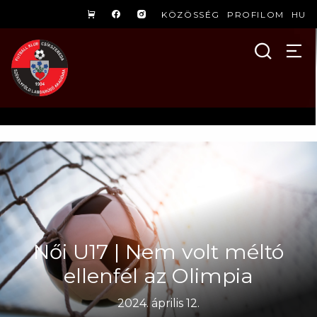
KÖZÖSSÉG
PROFILOM
HU
Női U17 | Nem volt méltó
ellenfél az Olimpia
2024. április 12.