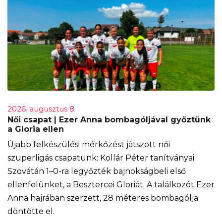
2026. augusztus 8.
Női csapat | Ezer Anna bombagóljával győztünk
a Gloria ellen
Újabb felkészülési mérkőzést játszott női
szuperligás csapatunk: Kollár Péter tanítványai
Szovátán 1–0-ra legyőzték bajnokságbeli első
ellenfelünket, a Besztercei Gloriát. A találkozót Ezer
Anna hajrában szerzett, 28 méteres bombagólja
döntötte el.