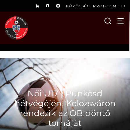
KÖZÖSSÉG
PROFILOM
HU
Női U17 | Pünkösd
hétvégéjén, Kolozsváron
rendezik az OB döntő
tornáját