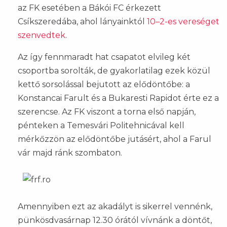
az FK esetében a Bákói FC érkezett
Csíkszeredába, ahol lányainktól
10–2-es vereséget
szenvedtek
.
Az így fennmaradt hat csapatot elvileg két
csoportba sorolták, de gyakorlatilag ezek közül
kettő sorsolással bejutott az elődöntőbe: a
Konstancai Farult és a Bukaresti Rapidot érte ez a
szerencse. Az FK viszont a torna első napján,
pénteken a Temesvári Politehnicával kell
mérkőzzön az elődöntőbe jutásért, ahol a Farul
vár majd ránk szombaton.
Amennyiben ezt az akadályt is sikerrel vennénk,
pünkösdvasárnap 12.30 órától vívnánk a döntőt,