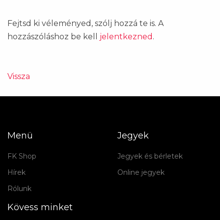
Fejtsd ki véleményed, szólj hozzá te is. A
hozzászóláshoz be kell
jelentkezned
.
Vissza
Menü
Jegyek
FK Shop
Jegyek és bérletek
Hírek
Online jegyek
Rólunk
Kövess minket