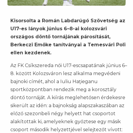
Kisorsolta a Román Labdarúgó Szövetség az
U17-es lányok június 6–8-ai kolozsvári
országos döntő tornájának párosítását,
Berkeczi Emőke tanítványai a Temesvári Poli
ellen kezdenek.
Az FK Csíkszereda női U17-escsapatának június 6–
8. között Kolozsváron lesz alkalma megvédeni
bajnoki címét, ahol a Iuliu Haţieganu
sportközpontban rendezik meg a korosztály
döntő tornáját. A kiírás meglehetősen érdekesre
sikerült az idén: a bajnokság alapszakaszában az
előző szezonbeli négy helyett hat csoportot
alakítottak ki, amelyeknek győztese egy másik
csoport második helyzettjével selejtezőt vívott: