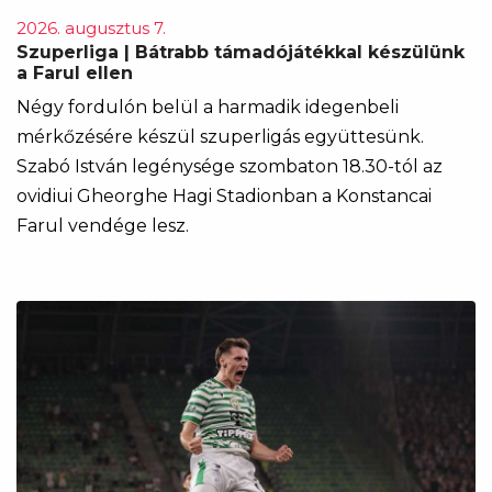
2026. augusztus 7.
Szuperliga | Bátrabb támadójátékkal készülünk
a Farul ellen
Négy fordulón belül a harmadik idegenbeli
mérkőzésére készül szuperligás együttesünk.
Szabó István legénysége szombaton 18.30-tól az
ovidiui Gheorghe Hagi Stadionban a Konstancai
Farul vendége lesz.