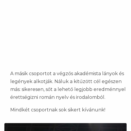
A másik csoportot a végzős akadémista lányok és
legények alkotják. Náluk a kitűzött cél egészen
más: sikeresen, sőt a lehető legjobb eredménnyel
érettségizni román nyelv és irodalomból.
Mindkét csoportnak sok sikert kívánunk!