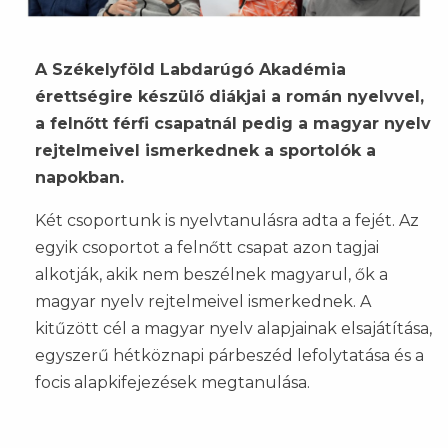
A Székelyföld Labdarúgó Akadémia
érettségire készülő diákjai a román nyelvvel,
a felnőtt férfi csapatnál pedig a magyar nyelv
rejtelmeivel ismerkednek a sportolók a
napokban.
Két csoportunk is nyelvtanulásra adta a fejét. Az
egyik csoportot a felnőtt csapat azon tagjai
alkotják, akik nem beszélnek magyarul, ők a
magyar nyelv rejtelmeivel ismerkednek. A
kitűzött cél a magyar nyelv alapjainak elsajátítása,
egyszerű hétköznapi párbeszéd lefolytatása és a
focis alapkifejezések megtanulása.