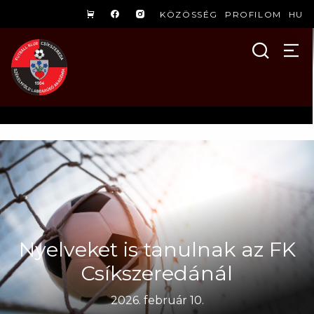
KÖZÖSSÉG
PROFILOM
HU
Nyelveket is tanulnak az FK
Csíkszeredánál
2026. február 10.