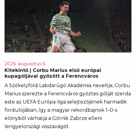
2026. augusztus 6.
Kitekintő | Corbu Marius első európai
kupagóljával győzött a Ferencváros
A Székelyföld Labdarúgó Akadémia neveltje, Corbu
Marius szerezte a Ferencváros győztes gólját szerda
este az UEFA Európa-liga selejtezőjének harmadik
fordulójában, így a magyar rekordbajnok 1–0-s
előnyből várhatja a Górnik Zabrze elleni
lengyelországi visszavágót.