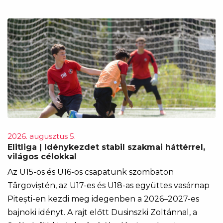
2026. augusztus 5.
Elitliga | Idénykezdet stabil szakmai háttérrel,
világos célokkal
Az U15-ös és U16-os csapatunk szombaton
Târgoviștén, az U17-es és U18-as együttes vasárnap
Pitești-en kezdi meg idegenben a 2026–2027-es
bajnoki idényt. A rajt előtt Dusinszki Zoltánnal, a