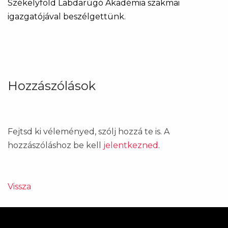
Székelyföld Labdarúgó Akadémia szakmai
igazgatójával beszélgettünk.
Hozzászólások
Fejtsd ki véleményed, szólj hozzá te is. A
hozzászóláshoz be kell
jelentkezned
.
Vissza