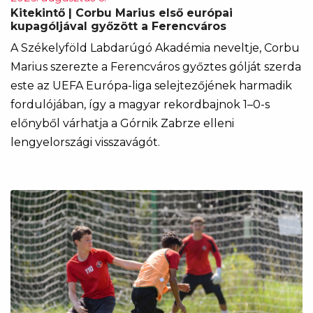
Kitekintő | Corbu Marius első európai
kupagóljával győzött a Ferencváros
A Székelyföld Labdarúgó Akadémia neveltje, Corbu
Marius szerezte a Ferencváros győztes gólját szerda
este az UEFA Európa-liga selejtezőjének harmadik
fordulójában, így a magyar rekordbajnok 1–0-s
előnyből várhatja a Górnik Zabrze elleni
lengyelországi visszavágót.