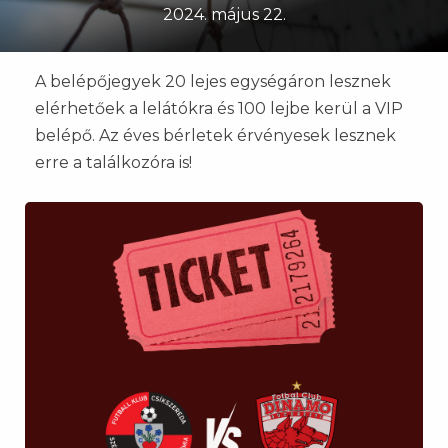
2024. május 22.
A belépőjegyek 20 lejes egységáron lesznek
elérhetőek a lelátókra és 100 lejbe kerül a VIP
belépő. Az éves bérletek érvényesek lesznek
erre a találkozóra is!