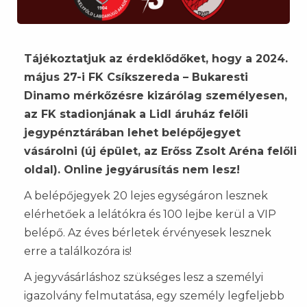
Tájékoztatjuk az érdeklődőket, hogy a 2024.
május 27-i FK Csíkszereda – Bukaresti
Dinamo mérkőzésre kizárólag személyesen,
az FK stadionjának a Lidl áruház felőli
jegypénztárában lehet belépőjegyet
vásárolni (új épület, az Erőss Zsolt Aréna felőli
oldal). Online jegyárusítás nem lesz!
A belépőjegyek 20 lejes egységáron lesznek
elérhetőek a lelátókra és 100 lejbe kerül a VIP
belépő. Az éves bérletek érvényesek lesznek
erre a találkozóra is!
A jegyvásárláshoz szükséges lesz a személyi
igazolvány felmutatása, egy személy legfeljebb