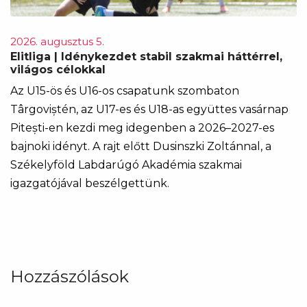
2026. augusztus 5.
Elitliga | Idénykezdet stabil szakmai háttérrel,
világos célokkal
Az U15-ös és U16-os csapatunk szombaton
Târgoviștén, az U17-es és U18-as együttes vasárnap
Pitești-en kezdi meg idegenben a 2026–2027-es
bajnoki idényt. A rajt előtt Dusinszki Zoltánnal, a
Székelyföld Labdarúgó Akadémia szakmai
igazgatójával beszélgettünk.
Hozzászólások