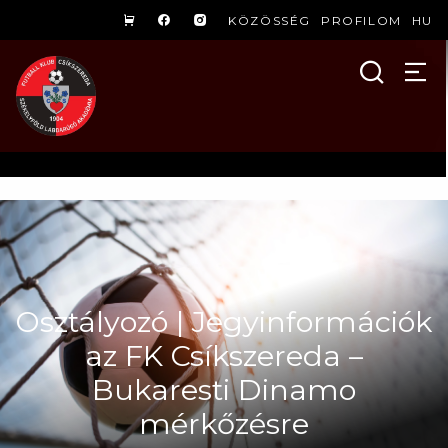
KÖZÖSSÉG
PROFILOM
HU
Osztályozó | Jegyinformációk
az FK Csíkszereda –
Bukaresti Dinamo
mérkőzésre