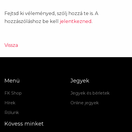
Fejtsd ki véleményed, szólj hozzá te is. A
hozzászóláshoz be kell
jelentkezned
.
Vissza
Menü
Jegyek
FK Shop
Jegyek és bérletek
Hírek
Online jegyek
Rólunk
Kövess minket