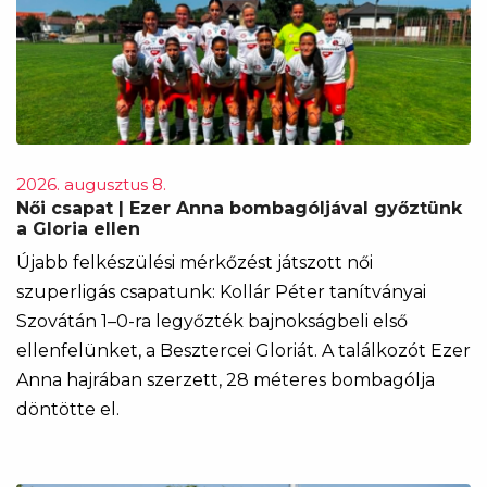
2026. augusztus 8.
Női csapat | Ezer Anna bombagóljával győztünk
a Gloria ellen
Újabb felkészülési mérkőzést játszott női
szuperligás csapatunk: Kollár Péter tanítványai
Szovátán 1–0-ra legyőzték bajnokságbeli első
ellenfelünket, a Besztercei Gloriát. A találkozót Ezer
Anna hajrában szerzett, 28 méteres bombagólja
döntötte el.