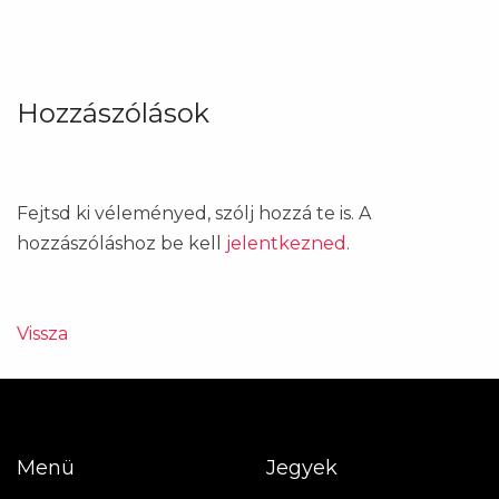
Hozzászólások
Fejtsd ki véleményed, szólj hozzá te is. A
hozzászóláshoz be kell
jelentkezned
.
Vissza
Menü
Jegyek