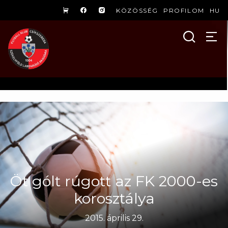
KÖZÖSSÉG
PROFILOM
HU
Öt gólt rúgott az FK 2000-es
korosztálya
2015. április 29.