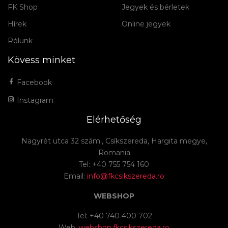
FK Shop
Jegyek és bérletek
Hírek
Online jegyek
Rólunk
Kövess minket
Facebook
Instagram
Elérhetőség
Nagyrét utca 32 szám., Csíkszereda, Hargita megye,
Romania
Tel: +40 755 754 160
Email:
info@fkcsikszereda.ro
WEBSHOP
Tel: +40 740 400 702
Web:
webshop.fkcsikszereda.ro