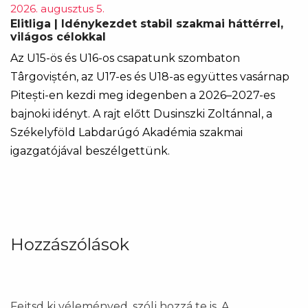
2026. augusztus 5.
Elitliga | Idénykezdet stabil szakmai háttérrel,
világos célokkal
Az U15-ös és U16-os csapatunk szombaton
Târgoviștén, az U17-es és U18-as együttes vasárnap
Pitești-en kezdi meg idegenben a 2026–2027-es
bajnoki idényt. A rajt előtt Dusinszki Zoltánnal, a
Székelyföld Labdarúgó Akadémia szakmai
igazgatójával beszélgettünk.
Hozzászólások
Fejtsd ki véleményed, szólj hozzá te is. A