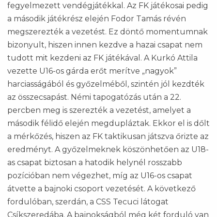
fegyelmezett vendégjátékkal. Az FK játékosai pedig
a második játékrész elején Fodor Tamás révén
megszerezték a vezetést. Ez döntő momentumnak
bizonyult, hiszen innen kezdve a hazai csapat nem
tudott mit kezdeni az FK játékával. A Kurkó Attila
vezette U16-os gárda erőt merítve „nagyok”
harciasságából és győzelméből, szintén jól kezdték
az összecsapást. Némi tapogatózás után a 22.
percben meg is szerezték a vezetést, amelyet a
második félidő elején megdupláztak. Ekkor el is dőlt
a mérkőzés, hiszen az FK taktikusan játszva őrizte az
eredményt. A győzelmeknek köszönhetően az U18-
as csapat biztosan a hatodik helynél rosszabb
pozícióban nem végezhet, míg az U16-os csapat
átvette a bajnoki csoport vezetését. A következő
fordulóban, szerdán, a CSS Tecuci látogat
Csíkszeredába. A bajnokságból még két forduló van