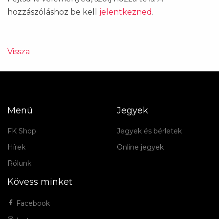
hozzászóláshoz be kell
jelentkezned
.
Vissza
Menü
Jegyek
FK Shop
Jegyek és bérletek
Hírek
Online jegyek
Rólunk
Kövess minket
Facebook