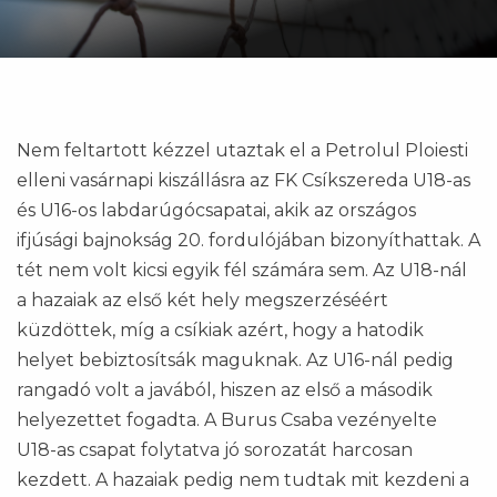
Nem feltartott kézzel utaztak el a Petrolul Ploiesti
elleni vasárnapi kiszállásra az FK Csíkszereda U18-as
és U16-os labdarúgócsapatai, akik az országos
ifjúsági bajnokság 20. fordulójában bizonyíthattak. A
tét nem volt kicsi egyik fél számára sem. Az U18-nál
a hazaiak az első két hely megszerzéséért
küzdöttek, míg a csíkiak azért, hogy a hatodik
helyet bebiztosítsák maguknak. Az U16-nál pedig
rangadó volt a javából, hiszen az első a második
helyezettet fogadta. A Burus Csaba vezényelte
U18-as csapat folytatva jó sorozatát harcosan
kezdett. A hazaiak pedig nem tudtak mit kezdeni a