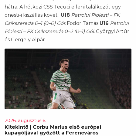
hátra. A hétközi CSS Tecuci elleni találkozót egy
onesti-i kiszállás követi.
U18
Petrolul Ploiesti – FK
Csíkszereda 0–1 (0–0)
Gól:
Fodor Tamás
U16
Petrolul
Ploiesti – FK Csíkszereda 0–2 (0–1)
Gól:
Györgyi Artúr
és Gergely Alpár
2026. augusztus 6.
Kitekintő | Corbu Marius első európai
kupagóljával győzött a Ferencváros