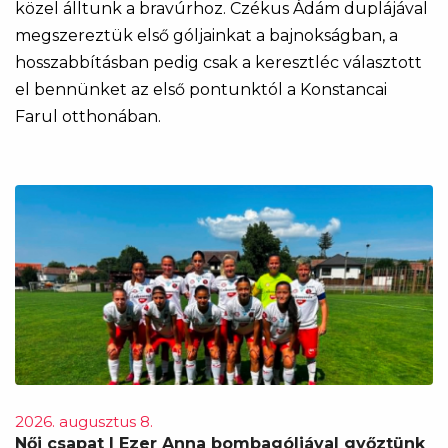
közel álltunk a bravúrhoz. Czékus Ádám duplájával
megszereztük első góljainkat a bajnokságban, a
hosszabbításban pedig csak a keresztléc választott
el bennünket az első pontunktól a Konstancai
Farul otthonában.
2026. augusztus 8.
Női csapat | Ezer Anna bombagóljával győztünk