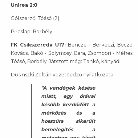
Unirea 2:0
Gólszerző: Tóásó (2).
Piroslap: Borbély.
FK Csíkszereda U17:
Bencze - Berkeczi, Becze,
Kovács, Bakó - Solymosy, Bara, Zsombori - Méhes,
Tóásó, Borbély. Játszott még: Tankó, Kányádi.
Dusinszki Zoltán vezetőedző nyilatkozata:
"A vendégek késése
miatt, egy órával
később kezdődött a
mérkőzés és a
hosszúra sikerült
bemelegítés a
melegben egy kicsit