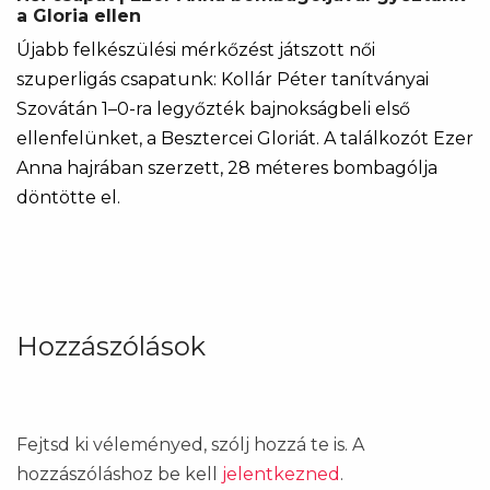
a Gloria ellen
Újabb felkészülési mérkőzést játszott női
szuperligás csapatunk: Kollár Péter tanítványai
Szovátán 1–0-ra legyőzték bajnokságbeli első
ellenfelünket, a Besztercei Gloriát. A találkozót Ezer
Anna hajrában szerzett, 28 méteres bombagólja
döntötte el.
Hozzászólások
Fejtsd ki véleményed, szólj hozzá te is. A
hozzászóláshoz be kell
jelentkezned
.