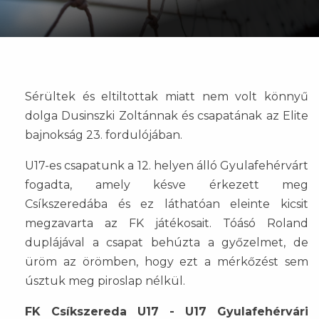
Sérültek és eltiltottak miatt nem volt könnyű
dolga Dusinszki Zoltánnak és csapatának az Elite
bajnokság 23. fordulójában.
U17-es csapatunk a 12. helyen álló Gyulafehérvárt
fogadta, amely késve érkezett meg
Csíkszeredába és ez láthatóan eleinte kicsit
megzavarta az FK játékosait. Tóásó Roland
duplájával a csapat behúzta a győzelmet, de
üröm az örömben, hogy ezt a mérkőzést sem
úsztuk meg piroslap nélkül.
FK Csíkszereda U17 - U17 Gyulafehérvári