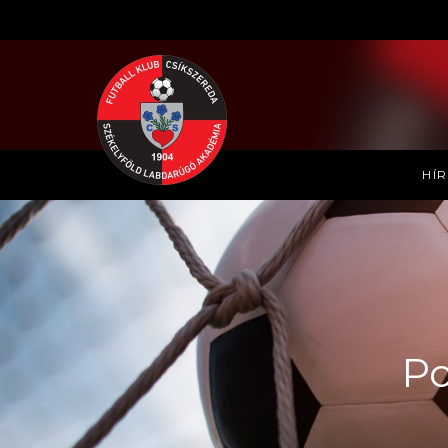
HÍ
Po