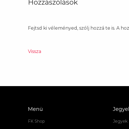
Hozzászólások
Fejtsd ki véleményed, szólj hozzá te is. A h
Vissza
Menü
Jegye
FK Shop
Jegyek 