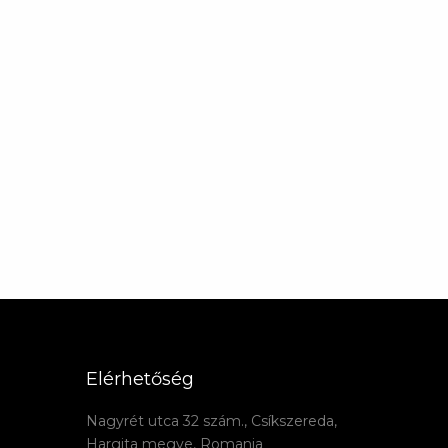
Elérhetőség
Nagyrét utca 32 szám., Csíkszereda,
Hargita megye, Romania