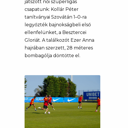
játszott női szuperligás
csapatunk: Kollár Péter
tanítványai Szovátán 1–0-ra
legyőzték bajnokságbeli első
ellenfelünket, a Besztercei
Gloriát. A találkozót Ezer Anna
hajrában szerzett, 28 méteres
bombagólja döntötte el.