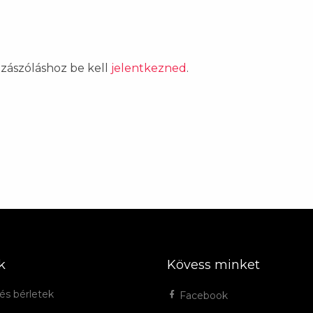
ozzászóláshoz be kell
jelentkezned
.
k
Kövess minket
és bérletek
Facebook