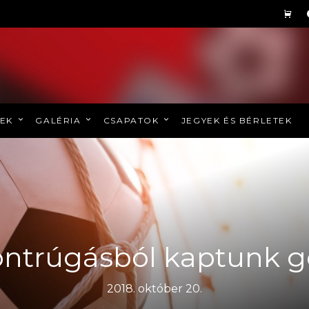
REK
GALÉRIA
CSAPATOK
JEGYEK ÉS BÉRLETEK
ntrúgásból kaptunk g
2018. október 20.