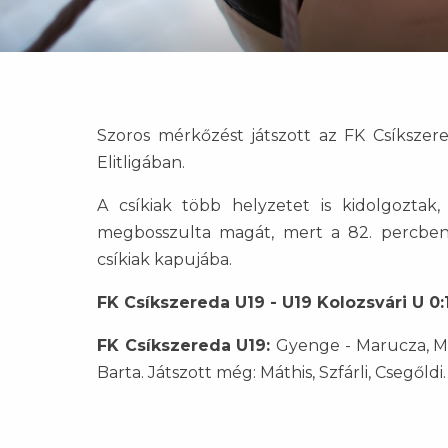
Szoros mérkőzést játszott az FK Csíkszere
Elitligában.
A csíkiak több helyzetet is kidolgoztak
megbosszulta magát, mert a 82. percben 
csíkiak kapujába.
FK Csíkszereda U19 - U19 Kolozsvári U 0:1
FK Csíkszereda U19:
Gyenge - Marucza, Már
Barta. Játszott még: Máthis, Szfárli, Csegőldi