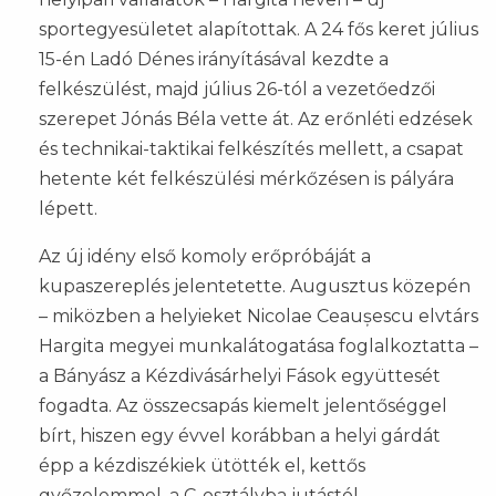
sportegyesületet alapítottak.
A 24 fős keret július
15-én Ladó Dénes irányításával kezdte a
felkészülést, majd július 26-tól a vezetőedzői
szerepet Jónás Béla vette át. Az erőnléti edzések
és technikai-taktikai felkészítés mellett, a csapat
hetente két felkészülési mérkőzésen is pályára
lépett.
Az új idény első komoly erőpróbáját a
kupaszereplés jelentetette. Augusztus közepén
– miközben a helyieket Nicolae Ceaușescu elvtárs
Hargita megyei munkalátogatása foglalkoztatta –
a Bányász a Kézdivásárhelyi Fások együttesét
fogadta. Az összecsapás kiemelt jelentőséggel
bírt, hiszen egy évvel korábban a helyi gárdát
épp a kézdiszékiek ütötték el, kettős
győzelemmel, a C-osztályba jutástól.