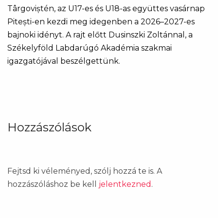
Târgoviștén, az U17-es és U18-as együttes vasárnap
Pitești-en kezdi meg idegenben a 2026–2027-es
bajnoki idényt. A rajt előtt Dusinszki Zoltánnal, a
Székelyföld Labdarúgó Akadémia szakmai
igazgatójával beszélgettünk.
Hozzászólások
Fejtsd ki véleményed, szólj hozzá te is. A
hozzászóláshoz be kell
jelentkezned
.