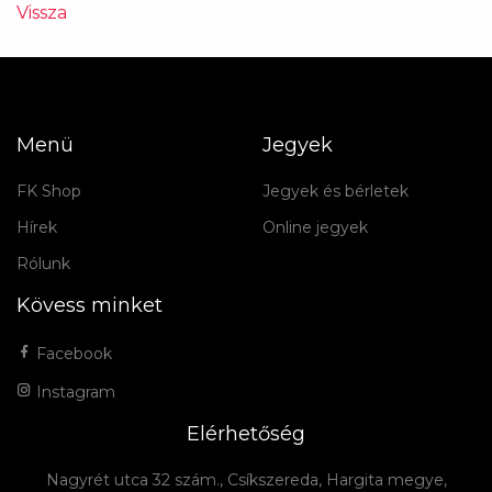
Vissza
Menü
Jegyek
FK Shop
Jegyek és bérletek
Hírek
Online jegyek
Rólunk
Kövess minket
Facebook
Instagram
Elérhetőség
Nagyrét utca 32 szám., Csíkszereda, Hargita megye,