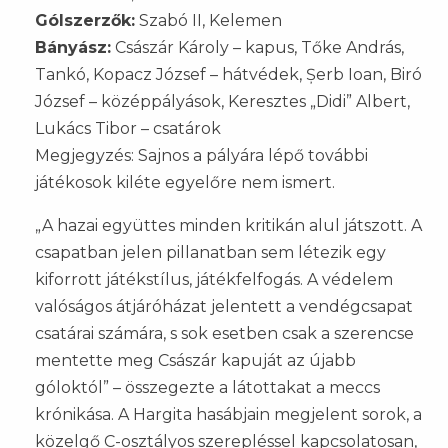
Gólszerzők:
Szabó II, Kelemen
Bányász:
Császár Károly – kapus, Tőke András,
Tankó, Kopacz József – hátvédek, Șerb Ioan, Biró
József – középpályások, Keresztes „Didi” Albert,
Lukács Tibor – csatárok
Megjegyzés: Sajnos a pályára lépő további
játékosok kiléte egyelőre nem ismert.
„A hazai együttes minden kritikán alul játszott. A
csapatban jelen pillanatban sem létezik egy
kiforrott játékstílus, játékfelfogás. A védelem
valóságos átjáróházat jelentett a vendégcsapat
csatárai számára, s sok esetben csak a szerencse
mentette meg Császár kapuját az újabb
góloktól” – összegezte a látottakat a meccs
krónikása. A Hargita hasábjain megjelent sorok, a
közelgő C-osztályos szerepléssel kapcsolatosan,