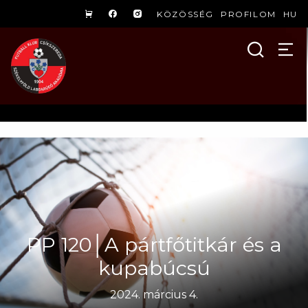
KÖZÖSSÉG
PROFILOM
HU
PP 120│A pártfőtitkár és a
kupabúcsú
2024. március 4.