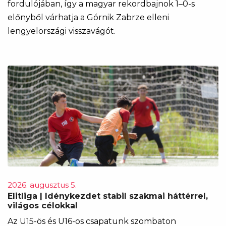
fordulójában, így a magyar rekordbajnok 1–0-s
előnyből várhatja a Górnik Zabrze elleni
lengyelországi visszavágót.
2026. augusztus 5.
Elitliga | Idénykezdet stabil szakmai háttérrel,
világos célokkal
Az U15-ös és U16-os csapatunk szombaton