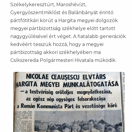
Székelykeresztúrt, Maroshévízt,
Gyergyószentmiklóst és Balánbányát érintő
pártfőtitkári körút a Hargita megyei dolgozók
megyei pártbizottság székhelye előtt tartott
nagygyűlésével ért véget. A fiatalabb generációk
kedvéért tesszük hozzá, hogy a megyei
pártbizottság akkori székhelyében ma
Csíkszereda Polgármesteri Hivatala működik.