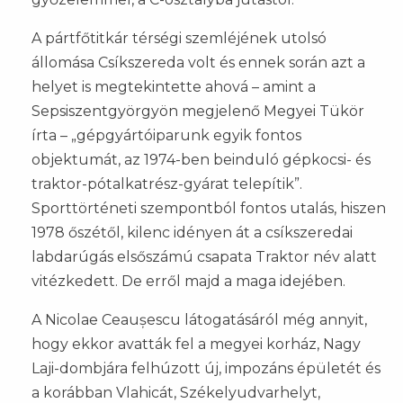
A pártfőtitkár térségi szemléjének utolsó
állomása Csíkszereda volt és ennek során azt a
helyet is megtekintette ahová – amint a
Sepsiszentgyörgyön megjelenő Megyei Tükör
írta – „gépgyártóiparunk egyik fontos
objektumát, az 1974-ben beinduló gépkocsi- és
traktor-pótalkatrész-gyárat telepítik”.
Sporttörténeti szempontból fontos utalás, hiszen
1978 őszétől, kilenc idényen át a csíkszeredai
labdarúgás elsőszámú csapata Traktor név alatt
vitézkedett. De erről majd a maga idejében.
A Nicolae Ceaușescu látogatásáról még annyit,
hogy ekkor avatták fel a megyei korház, Nagy
Laji-dombjára felhúzott új, impozáns épületét és
a korábban Vlahicát, Székelyudvarhelyt,