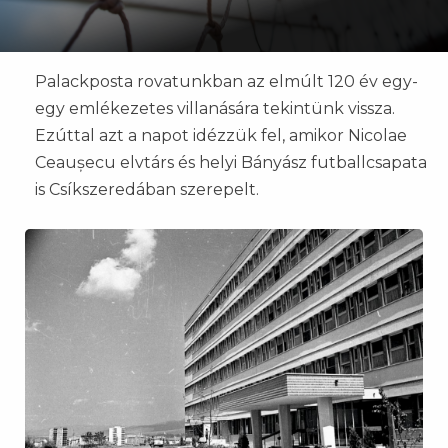
​​​​​​​Palackposta rovatunkban az elmúlt 120 év egy-
egy emlékezetes villanására tekintünk vissza.
Ezúttal azt a napot idézzük fel, amikor Nicolae
Ceaușecu elvtárs és helyi Bányász futballcsapata
is Csíkszeredában szerepelt.