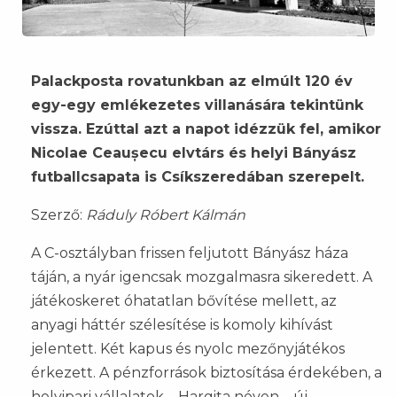
Palackposta rovatunkban az elmúlt 120 év
egy-egy emlékezetes villanására tekintünk
vissza. Ezúttal azt a napot idézzük fel, amikor
Nicolae Ceaușecu elvtárs és helyi Bányász
futballcsapata is Csíkszeredában szerepelt.
Szerző:
Ráduly Róbert Kálmán
A C-osztályban frissen feljutott Bányász háza
táján, a nyár igencsak mozgalmasra sikeredett. A
játékoskeret óhatatlan bővítése mellett, az
anyagi háttér szélesítése is komoly kihívást
jelentett. Két kapus és nyolc mezőnyjátékos
érkezett. A pénzforrások biztosítása érdekében, a
helyipari vállalatok – Hargita néven – új