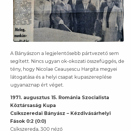
A Bányászon a legjelentősebb pártvezető sem
segített. Nincs ugyan ok-okozati összefüggés, de
tény, hogy Nicolae Ceaușescu Hargita megyei
látogatása és a helyi csapat kupaszereplése
ugyanaznap ért véget.
1971. augusztus 15. Románia Szocialista
Köztársaság Kupa
Csíkszeredai Bányász – Kézdivásárhelyi
Fások 0:2 (0:0)
Csíkszereda, 300 néző