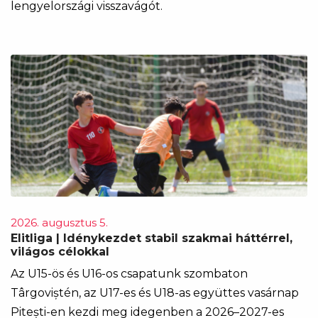
lengyelországi visszavágót.
2026. augusztus 5.
Elitliga | Idénykezdet stabil szakmai háttérrel,
világos célokkal
Az U15-ös és U16-os csapatunk szombaton
Târgoviștén, az U17-es és U18-as együttes vasárnap
Pitești-en kezdi meg idegenben a 2026–2027-es