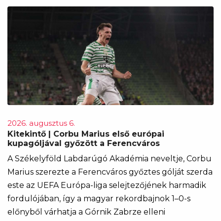
2026. augusztus 6.
Kitekintő | Corbu Marius első európai
kupagóljával győzött a Ferencváros
A Székelyföld Labdarúgó Akadémia neveltje, Corbu
Marius szerezte a Ferencváros győztes gólját szerda
este az UEFA Európa-liga selejtezőjének harmadik
fordulójában, így a magyar rekordbajnok 1–0-s
előnyből várhatja a Górnik Zabrze elleni