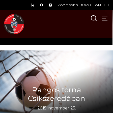
KÖZÖSSÉG
PROFILOM
HU
Rangos torna
Csíkszeredában
2015. november 25.