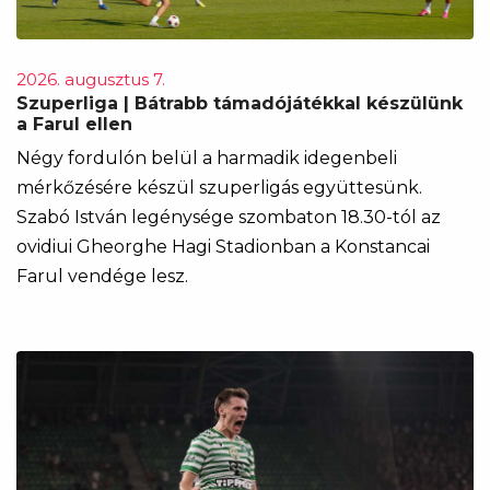
2026. augusztus 7.
Szuperliga | Bátrabb támadójátékkal készülünk
a Farul ellen
Négy fordulón belül a harmadik idegenbeli
mérkőzésére készül szuperligás együttesünk.
Szabó István legénysége szombaton 18.30-tól az
ovidiui Gheorghe Hagi Stadionban a Konstancai
Farul vendége lesz.