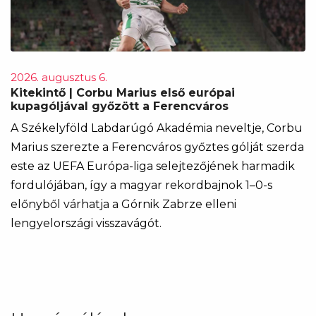
2026. augusztus 6.
Kitekintő | Corbu Marius első európai
kupagóljával győzött a Ferencváros
A Székelyföld Labdarúgó Akadémia neveltje, Corbu
Marius szerezte a Ferencváros győztes gólját szerda
este az UEFA Európa-liga selejtezőjének harmadik
fordulójában, így a magyar rekordbajnok 1–0-s
előnyből várhatja a Górnik Zabrze elleni
lengyelországi visszavágót.