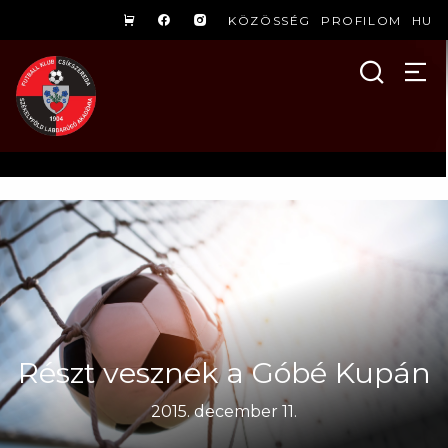
KÖZÖSSÉG
PROFILOM
HU
Részt vesznek a Góbé Kupán
2015. december 11.