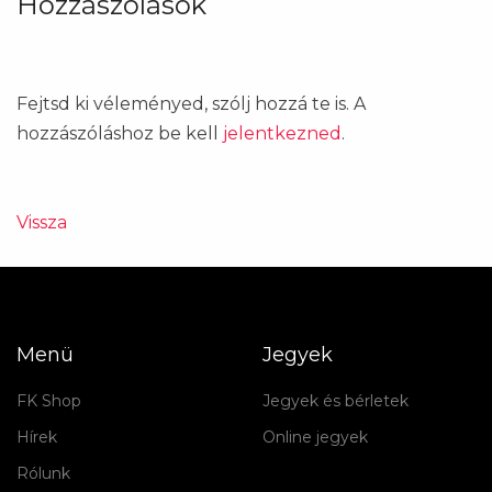
Hozzászólások
Fejtsd ki véleményed, szólj hozzá te is. A
hozzászóláshoz be kell
jelentkezned
.
Vissza
Menü
Jegyek
FK Shop
Jegyek és bérletek
Hírek
Online jegyek
Rólunk