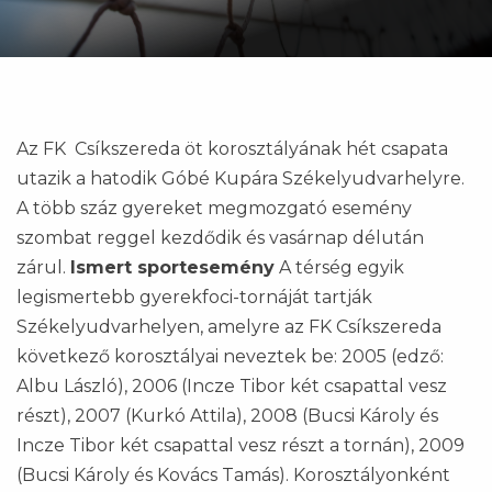
Az FK Csíkszereda öt korosztályának hét csapata
utazik a hatodik Góbé Kupára Székelyudvarhelyre.
A több száz gyereket megmozgató esemény
szombat reggel kezdődik és vasárnap délután
zárul.
Ismert sportesemény
A térség egyik
legismertebb gyerekfoci-tornáját tartják
Székelyudvarhelyen, amelyre az FK Csíkszereda
következő korosztályai neveztek be: 2005 (edző:
Albu László), 2006 (Incze Tibor két csapattal vesz
részt), 2007 (Kurkó Attila), 2008 (Bucsi Károly és
Incze Tibor két csapattal vesz részt a tornán), 2009
(Bucsi Károly és Kovács Tamás). Korosztályonként