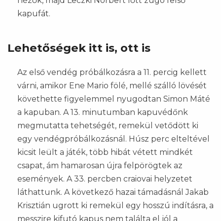
nézők, majd Leczki Norbert lőtt zúgó felső
kapufát.
Lehetőségek itt is, ott is
Az első vendég próbálkozásra a 11. percig kellett
várni, amikor Ene Mario fölé, mellé szálló lövését
követhette figyelemmel nyugodtan Simon Máté
a kapuban. A 13. minutumban kapuvédőnk
megmutatta tehetségét, remekül vetődött ki
egy vendégpróbálkozásnál. Húsz perc elteltével
kicsit leült a játék, több hibát vétett mindkét
csapat, ám hamarosan újra felpörögtek az
események. A 33. percben craiovai helyzetet
láthattunk. A következő hazai támadásnál Jakab
Krisztián ugrott ki remekül egy hosszú indításra, a
messzire kifutó kapus nem találta el jól a