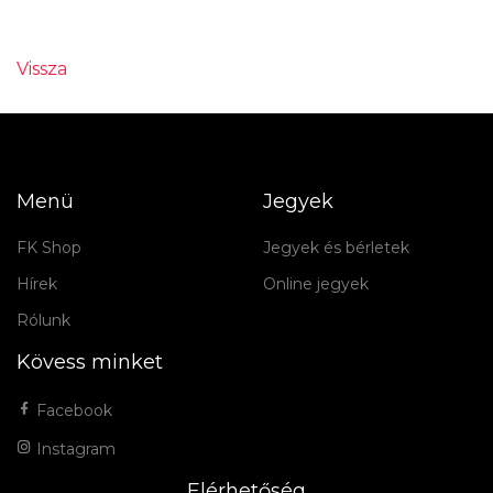
Vissza
Menü
Jegyek
FK Shop
Jegyek és bérletek
Hírek
Online jegyek
Rólunk
Kövess minket
Facebook
Instagram
Elérhetőség