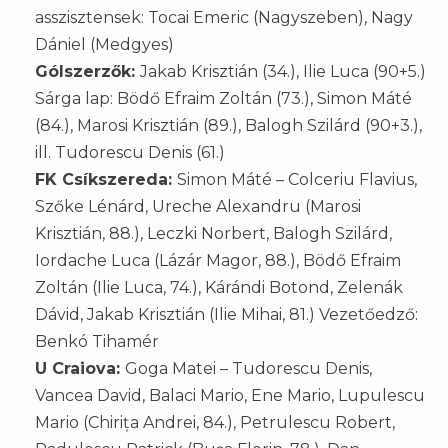
asszisztensek: Tocai Emeric (Nagyszeben), Nagy
Dániel (Medgyes)
Gólszerzők:
Jakab Krisztián (34.), Ilie Luca (90+5.)
Sárga lap: Bödő Efraim Zoltán (73.), Simon Máté
(84.), Marosi Krisztián (89.), Balogh Szilárd (90+3.),
ill. Tudorescu Denis (61.)
FK Csíkszereda:
Simon Máté – Colceriu Flavius,
Szőke Lénárd, Ureche Alexandru (Marosi
Krisztián, 88.), Leczki Norbert, Balogh Szilárd,
Iordache Luca (Lázár Magor, 88.), Bödő Efraim
Zoltán (Ilie Luca, 74.), Kárándi Botond, Zelenák
Dávid, Jakab Krisztián (Ilie Mihai, 81.) Vezetőedző:
Benkó Tihamér
U Craiova:
Goga Matei – Tudorescu Denis,
Vancea David, Balaci Mario, Ene Mario, Lupulescu
Mario (Chirița Andrei, 84.), Petrulescu Robert,