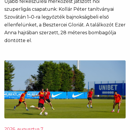
Újabb felkészülési mérkőzést játszott női
szuperligás csapatunk: Kollár Péter tanítványai
Szovátán 1–0-ra legyőzték bajnokságbeli első
ellenfelünket, a Besztercei Gloriát. A találkozót Ezer
Anna hajrában szerzett, 28 méteres bombagólja
döntötte el.
2026. augusztus 7.