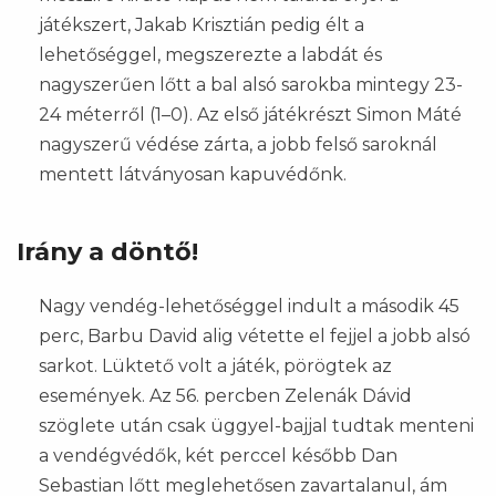
játékszert, Jakab Krisztián pedig élt a
lehetőséggel, megszerezte a labdát és
nagyszerűen lőtt a bal alsó sarokba mintegy 23-
24 méterről (1–0). Az első játékrészt Simon Máté
nagyszerű védése zárta, a jobb felső saroknál
mentett látványosan kapuvédőnk.
Irány a döntő!
Nagy vendég-lehetőséggel indult a második 45
perc, Barbu David alig vétette el fejjel a jobb alsó
sarkot. Lüktető volt a játék, pörögtek az
események. Az 56. percben Zelenák Dávid
szöglete után csak üggyel-bajjal tudtak menteni
a vendégvédők, két perccel később Dan
Sebastian lőtt meglehetősen zavartalanul, ám