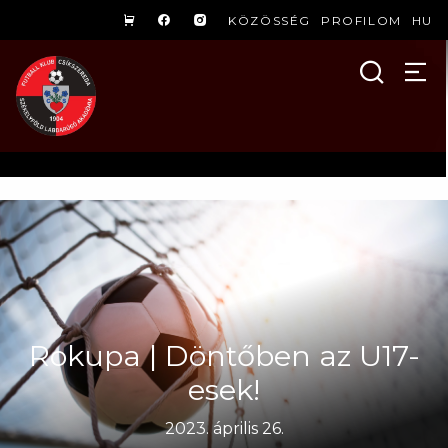
KÖZÖSSÉG
PROFILOM
HU
Rokupa | Döntőben az U17-
esek!
2023. április 26.