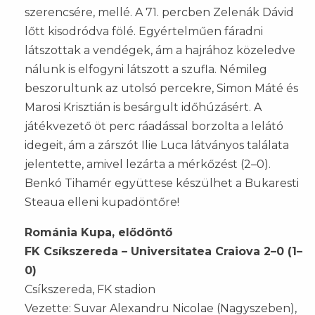
szerencsére, mellé. A 71. percben Zelenák Dávid
lőtt kisodródva fölé. Egyértelműen fáradni
látszottak a vendégek, ám a hajrához közeledve
nálunk is elfogyni látszott a szufla. Némileg
beszorultunk az utolsó percekre, Simon Máté és
Marosi Krisztián is besárgult időhúzásért. A
játékvezető öt perc ráadással borzolta a lelátó
idegeit, ám a zárszót Ilie Luca látványos találata
jelentette, amivel lezárta a mérkőzést (2–0).
Benkó Tihamér együttese készülhet a Bukaresti
Steaua elleni kupadöntőre!
Románia Kupa, elődöntő
FK Csíkszereda – Universitatea Craiova 2–0 (1–
0)
Csíkszereda, FK stadion
Vezette: Suvar Alexandru Nicolae (Nagyszeben),