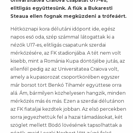
Univarsitatea Craiova csapatát U17-es,
elitligás együttesünk. A fiúk a Bukaresti
Steaua ellen fognak megküzdeni a trófeáért.
Hétköznapi kora délutáni időpont ide, egész
napos eső oda, szép számmal látogattak ki a
nézők U17-es, elitligás csapatunk szerdai
mérkőzésére, az FK stadionjába. A tét nem volt
kisebb, mint a Románia Kupa döntőjébe jutás, az
ellenfél pedig az az Universitatea Craiova volt,
amely a kupasorozat csoportkörében egyszer
már borsot tört Benkó Tihamér együttese orra
alá. Ám, bármilyen közhelyesen hangzik, minden
mérkőzés más és más. Ezen a szerdai délutánon
az FK fiataljai kezdtek jobban. Az első percekben
sorra jegyezhettük fel a hazai támadásokat, két
szöglet mellett Bödő lövésének tapsolhattak a