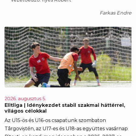
Farkas Endre
2026. augusztus 5.
Elitliga | Idénykezdet stabil szakmai háttérrel,
világos célokkal
Az U15-ös és U16-os csapatunk szombaton
Târgoviștén, az U17-es és U18-as együttes vasárnap