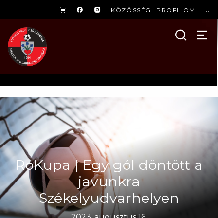
KÖZÖSSÉG
PROFILOM
HU
RoKupa | Egy gól döntött a
javunkra
Székelyudvarhelyen
2023. augusztus 16.