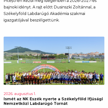
Pitești-en kezdi meg idegenben a 2026–2027-es
bajnoki idényt. A rajt előtt Dusinszki Zoltánnal, a
Székelyföld Labdarúgó Akadémia szakmai
igazgatójával beszélgettünk.
2026. augusztus 1.
Ismét az NK Eszék nyerte a Székelyföld Ifjúsági
Nemzetközi Labdarúgó Tornát