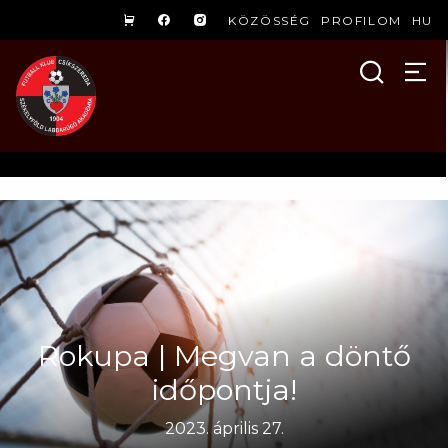
KÖZÖSSÉG
PROFILOM
HU
Rokupa | Megvan a döntő
időpontja!
2023. április 27.