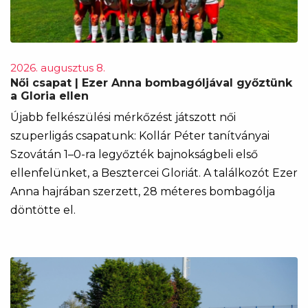
2026. augusztus 8.
Női csapat | Ezer Anna bombagóljával győztünk
a Gloria ellen
Újabb felkészülési mérkőzést játszott női
szuperligás csapatunk: Kollár Péter tanítványai
Szovátán 1–0-ra legyőzték bajnokságbeli első
ellenfelünket, a Besztercei Gloriát. A találkozót Ezer
Anna hajrában szerzett, 28 méteres bombagólja
döntötte el.