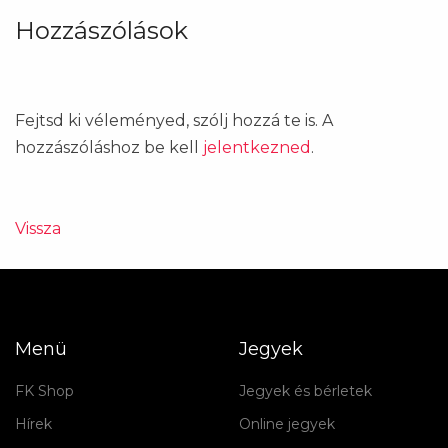
Hozzászólások
Fejtsd ki véleményed, szólj hozzá te is. A
hozzászóláshoz be kell
jelentkezned
.
Vissza
Menü
Jegyek
FK Shop
Jegyek és bérletek
Hírek
Online jegyek