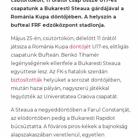
csütörtökön, 11 órától csap össze U17-es
csapatunk a Bukaresti Steaua gárdájával a
Románia Kupa döntőjében. A helyszín a
bufteai FRF edzőközpont stadionja.
Május 25-én, csütörtökön, délelőtt 11 órától
játssza a Románia Kupa
döntőjét
U17-es, elitligás
csapatunk Bufteán. Benkó Tihamér
legénységének ellenfele a Bukaresti Steaua
együttese lesz. Az FK-s fiatalok szerdán
biztosították
helyüket a sorozat döntőjében,
miután hazai pályán, nagyszerű játékkal
legyőzték az Universitatea Craiova csapatát.
A Steaua a negyeddöntőben a Farul Constanţát,
az elődöntőben pedig a Bukaresti Rapidot
búcsúztatta. A fővárosi piros-kékek a bajnokság
alapszakaszában veretlenül, egyetlen