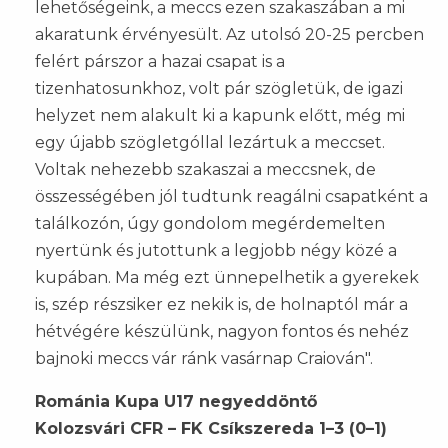
lehetőségeink, a meccs ezen szakaszában a mi
akaratunk érvényesült. Az utolsó 20-25 percben
felért párszor a hazai csapat is a
tizenhatosunkhoz, volt pár szögletük, de igazi
helyzet nem alakult ki a kapunk előtt, még mi
egy újabb szögletgóllal lezártuk a meccset.
Voltak nehezebb szakaszai a meccsnek, de
összességében jól tudtunk reagálni csapatként a
találkozón, úgy gondolom megérdemelten
nyertünk és jutottunk a legjobb négy közé a
kupában. Ma még ezt ünnepelhetik a gyerekek
is, szép részsiker ez nekik is, de holnaptól már a
hétvégére készülünk, nagyon fontos és nehéz
bajnoki meccs vár ránk vasárnap Craiován".
Románia Kupa U17 negyeddöntő
Kolozsvári CFR – FK Csíkszereda 1–3 (0–1)