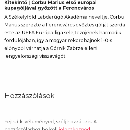
Kitekintő | Corbu Marius első európai
kupagóljával győzött a Ferencváros
A Székelyföld Labdarúgó Akadémia neveltje, Corbu
Marius szerezte a Ferencváros győztes gólját szerda
este az UEFA Európa-liga selejtezőjének harmadik
fordulójában, így a magyar rekordbajnok 1–0-s
előnyből várhatja a Górnik Zabrze elleni
lengyelországi visszavágót.
Hozzászólások
Fejtsd ki véleményed, szólj hozzá te is. A
hozzászóláshoz be kell
jelentkezned
.