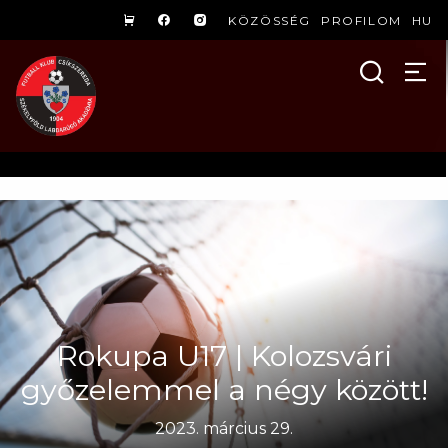
KÖZÖSSÉG
PROFILOM
HU
Rokupa U17 | Kolozsvári
győzelemmel a négy között!
2023. március 29.