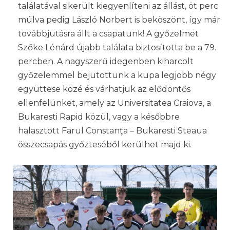
találatával sikerült kiegyenlíteni az állást, öt perc
múlva pedig László Norbert is beköszönt, így már
továbbjutásra állt a csapatunk! A győzelmet
Szőke Lénárd újabb találata biztosította be a 79.
percben. A nagyszerű idegenben kiharcolt
győzelemmel bejutottunk a kupa legjobb négy
együttese közé és várhatjuk az elődöntős
ellenfelünket, amely az Universitatea Craiova, a
Bukaresti Rapid közül, vagy a későbbre
halasztott Farul Constanţa – Bukaresti Steaua
összecsapás győzteséből kerülhet majd ki.