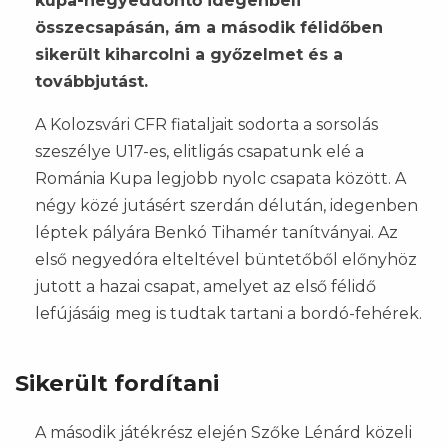
kupa-negyeddöntő idegenbeli
összecsapásán, ám a második félidőben
sikerült kiharcolni a győzelmet és a
továbbjutást.
A Kolozsvári CFR fiataljait sodorta a sorsolás
szeszélye U17-es, elitligás csapatunk elé a
Románia Kupa legjobb nyolc csapata között. A
négy közé jutásért szerdán délután, idegenben
léptek pályára Benkó Tihamér tanítványai. Az
első negyedóra elteltével büntetőből előnyhöz
jutott a hazai csapat, amelyet az első félidő
lefújásáig meg is tudtak tartani a bordó-fehérek.
Sikerült fordítani
A második játékrész elején Szőke Lénárd közeli