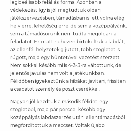
legideálisabb felállási forma. Azonban a
védekezést így is jól megtudtuk oldani,
játékszervezésben, támadásban is lett volna elég
hely erre, lehetőség erre, de sem a középpályánk,
sem a támadósorunk nem tudta megoldani a
feladatot. Ez miatt nehezen birtokoltuk a labdát,
az ellenfél helyzetekig jutott, több szögletet is
rúgott, majd egy büntetővel vezetést szerzett.
Nem sokkal később mi is 4-3-3-ra váltottunk, de
jelentős javulás nem volt a játékunkban.
Félidőben igyekeztünk a hibákat javítani, frissíteni
a csapatot személy és poszt cserékkel.
Nagyon jól kezdtük a második félidőt, egy
szögletből, majd pár perccel később egy
középpályás labdaszerzés utáni ellentámadásból
megfordítottuk a meccset. Voltak újabb