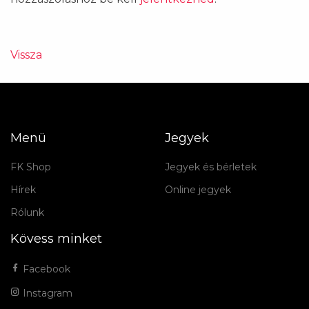
Vissza
Menü
Jegyek
FK Shop
Jegyek és bérletek
Hírek
Online jegyek
Rólunk
Kövess minket
Facebook
Instagram