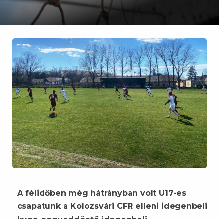
A félidőben még hátrányban volt U17-es
csapatunk a Kolozsvári CFR elleni idegenbeli