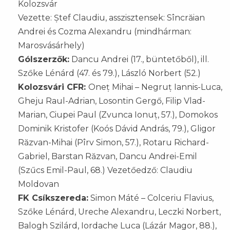
Kolozsvár
Vezette: Ștef Claudiu, asszisztensek: Sîncrăian
Andrei és Cozma Alexandru (mindhárman:
Marosvásárhely)
Gólszerzők:
Dancu Andrei (17., büntetőből), ill.
Szőke Lénárd (47. és 79.), László Norbert (52.)
Kolozsvári CFR:
Oneț Mihai – Negruț Iannis-Luca,
Gheju Raul-Adrian, Losontin Gergő, Filip Vlad-
Marian, Ciupei Paul (Zvunca Ionuț, 57.), Domokos
Dominik Kristofer (Koós Dávid András, 79.), Gligor
Răzvan-Mihai (Pîrv Simon, 57.), Rotaru Richard-
Gabriel, Barstan Răzvan, Dancu Andrei-Emil
(Szűcs Emil-Paul, 68.) Vezetőedző: Claudiu
Moldovan
FK Csíkszereda:
Simon Máté – Colceriu Flavius,
Szőke Lénárd, Ureche Alexandru, Leczki Norbert,
Balogh Szilárd, Iordache Luca (Lázár Magor, 88.),