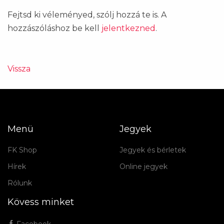
Fejtsd ki véleményed, szólj hozzá te is. A
hozzászóláshoz be kell
jelentkezned
.
Vissza
Menü
Jegyek
FK Shop
Jegyek és bérletek
Hírek
Online jegyek
Rólunk
Kövess minket
Facebook