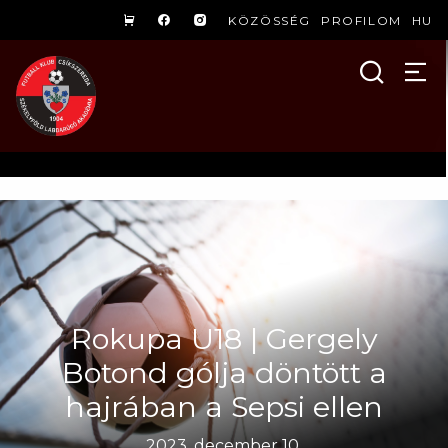
KÖZÖSSÉG
PROFILOM
HU
Rokupa U18 | Gergely
Botond gólja döntött a
hajrában a Sepsi ellen
2023. december 10.