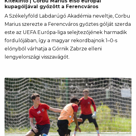
Kitekintő | Corbu Marius első európai
kupagóljával győzött a Ferencváros
A Székelyföld Labdarúgó Akadémia neveltje, Corbu
Marius szerezte a Ferencváros győztes gólját szerda
este az UEFA Európa-liga selejtezőjének harmadik
fordulójában, így a magyar rekordbajnok 1–0-s
előnyből várhatja a Górnik Zabrze elleni
lengyelországi visszavágót.