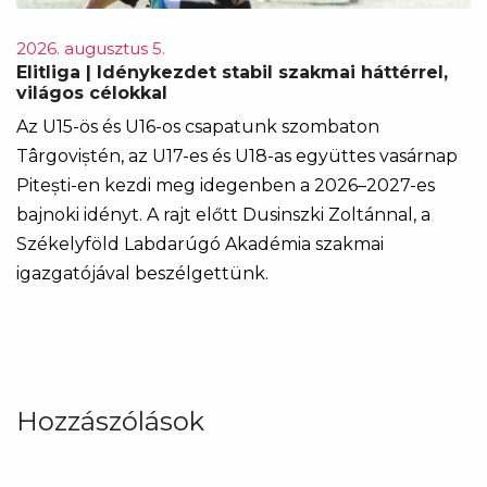
2026. augusztus 5.
Elitliga | Idénykezdet stabil szakmai háttérrel,
világos célokkal
Az U15-ös és U16-os csapatunk szombaton
Târgoviștén, az U17-es és U18-as együttes vasárnap
Pitești-en kezdi meg idegenben a 2026–2027-es
bajnoki idényt. A rajt előtt Dusinszki Zoltánnal, a
Székelyföld Labdarúgó Akadémia szakmai
igazgatójával beszélgettünk.
Hozzászólások