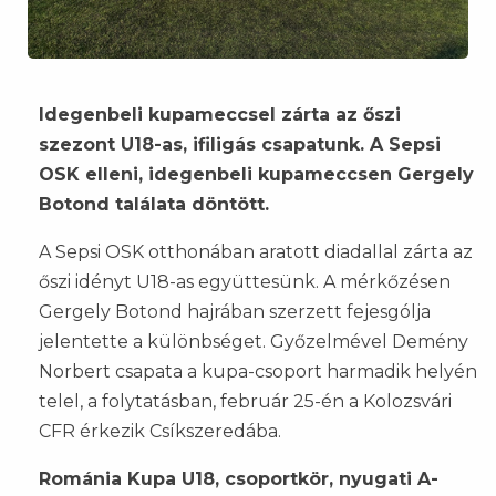
Idegenbeli kupameccsel zárta az őszi
szezont U18-as, ifiligás csapatunk. A Sepsi
OSK elleni, idegenbeli kupameccsen Gergely
Botond találata döntött.
A Sepsi OSK otthonában aratott diadallal zárta az
őszi idényt U18-as együttesünk. A mérkőzésen
Gergely Botond hajrában szerzett fejesgólja
jelentette a különbséget. Győzelmével Demény
Norbert csapata a kupa-csoport harmadik helyén
telel, a folytatásban, február 25-én a Kolozsvári
CFR érkezik Csíkszeredába.
Románia Kupa U18, csoportkör, nyugati A-