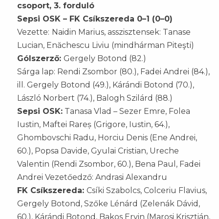
csoport, 3. forduló
Sepsi OSK – FK Csíkszereda 0–1 (0–0)
Vezette:
Naidin Marius, asszisztensek: Tanase
Lucian, Enăchescu Liviu (mindhárman Piteşti)
Gólszerző:
Gergely Botond (82.)
Sárga lap: Rendi Zsombor (80.), Fadei Andrei (84.),
ill. Gergely Botond (49.), Kárándi Botond (70.),
László Norbert (74.), Balogh Szilárd (88.)
Sepsi OSK:
Tanasa Vlad – Sezer Emre, Folea
Iustin, Maftei Rareș (Grigore, Iustin, 64.),
Ghombovschi Radu, Horciu Denis (Ene Andrei,
60.), Popsa Davide, Gyulai Cristian, Ureche
Valentin (Rendi Zsombor, 60.), Bena Paul, Fadei
Andrei Vezetőedző: Andrasi Alexandru
FK Csíkszereda:
Csíki Szabolcs, Colceriu Flavius,
Gergely Botond, Szőke Lénárd (Zelenák Dávid,
60.), Kárándi Botond, Bakos Ervin (Marosi Krisztián,