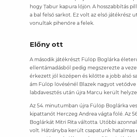
hogy Țabur kapura lőjön. A hosszabbítás pil
a bal felső sarkot. Ez volt az első játékré
vonultak pihenőre a felek.
Előny ott
A második játékrészt Fülöp Boglárka életerős
ellentámadásból pedig megszerezte a vezet
érkezett jól középen és kilőtte a jobb alsó s
ám Fülöp lövésénél Blazek nagyot vetődve m
labdavesztés után újra Marcu került helyze
Az 54. minutumban újra Fülöp Boglárka veszél
kipattanót Herczeg Andrea vágta fölé. Az 5
Boglárkát Mitri Rita váltotta. Utóbbi azonnal
volt. Hátrányba került csapatunk hatalmas 