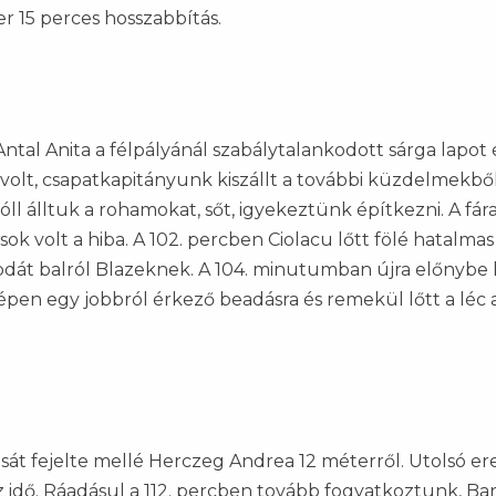
 15 perces hosszabbítás.
tal Anita a félpályánál szabálytalankodott sárga lapot
 volt, csapatkapitányunk kiszállt a további küzdelmekből
ll álltuk a rohamokat, sőt, igyekeztünk építkezni. A fár
k volt a hiba. A 102. percben Ciolacu lőtt fölé hatalmas
abdát balról Blazeknek. A 104. minutumban újra előnybe 
pen egy jobbról érkező beadásra és remekül lőtt a léc a
ását fejelte mellé Herczeg Andrea 12 méterről. Utolsó er
idő. Ráadásul a 112. percben tovább fogyatkoztunk, Bart