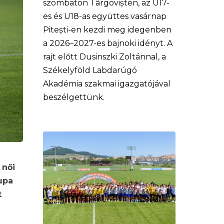
szombaton Târgoviștén, az U17-
es és U18-as együttes vasárnap
Pitești-en kezdi meg idegenben
a 2026–2027-es bajnoki idényt. A
rajt előtt Dusinszki Zoltánnal, a
Székelyföld Labdarúgó
Akadémia szakmai igazgatójával
beszélgettünk.
 női
upa
t