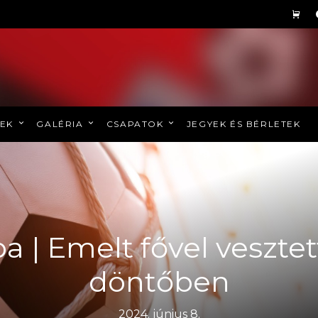
REK
GALÉRIA
CSAPATOK
JEGYEK ÉS BÉRLETEK
 | Emelt fővel veszte
döntőben
2024. június 8.