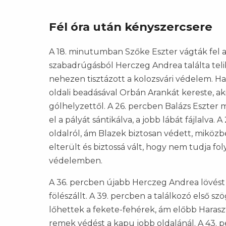
Fél óra után kényszercsere
A 18. minutumban Szőke Eszter vágták fel a
szabadrúgásból Herczeg Andrea találta telib
nehezen tisztázott a kolozsvári védelem. H
oldali beadásával Orbán Arankát kereste, ak
gólhelyzettől. A 26. percben Balázs Eszter 
el a pályát sántikálva, a jobb lábát fájlalv
oldalról, ám Blazek biztosan védett, miközbe
elterült és biztossá vált, hogy nem tudja fol
védelemben.
A 36. percben újabb Herczeg Andrea lövést 
fölészállt. A 39. percben a találkozó első s
lőhettek a fekete-fehérek, ám előbb Harasz
remek védést a kapu jobb oldalánál. A 43.