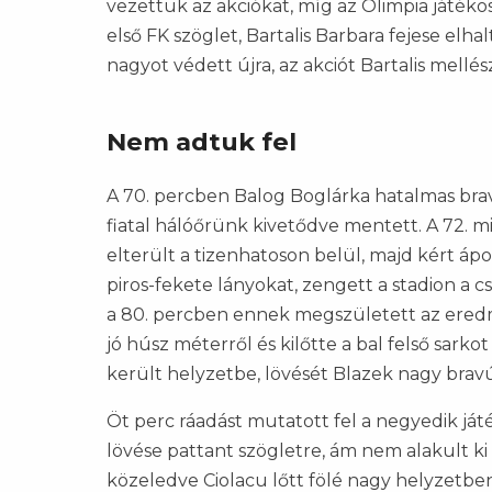
vezettük az akciókat, míg az Olimpia játéko
első FK szöglet, Bartalis Barbara fejese el
nagyot védett újra, az akciót Bartalis mellész
Nem adtuk fel
A 70. percben Balog Boglárka hatalmas brav
fiatal hálóőrünk kivetődve mentett. A 72. 
elterült a tizenhatoson belül, majd kért ápo
piros-fekete lányokat, zengett a stadion a c
a 80. percben ennek megszületett az eredmény
jó húsz méterről és kilőtte a bal felső sarko
került helyzetbe, lövését Blazek nagy bravúr
Öt perc ráadást mutatott fel a negyedik ját
lövése pattant szögletre, ám nem alakult k
közeledve Ciolacu lőtt fölé nagy helyzetben 