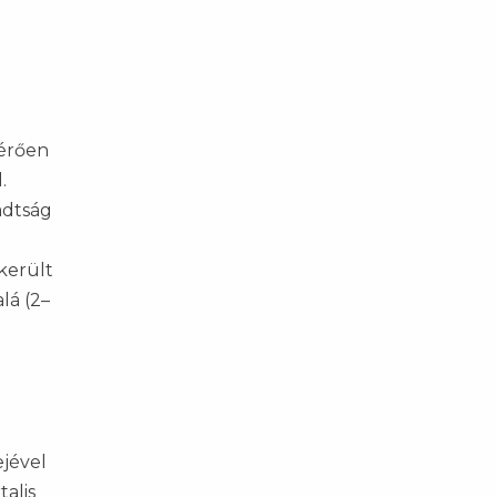
 érően
.
adtság
került
lá (2–
ejével
alis