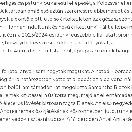
rligás csapatunk bukaresti fellépését, a Kolozsvár ellen
. A kitartóan ömlő eső aztán szerencsére abbamaradt és 
yok a döntő előtti utolsó értekezleten az egész szezon
n. "Honnan indultunk és hová érkeztünk" - állt a képern
idézni a 2023/2024-es idény legszebb pillanatait, örö
ybusznyi lelkes szurkoló kísérte el a lányokat, a
tötte Arcul de Triumf stadiont, így igazán remek hang
os-fekete lányok sem hagyták magukat. A hatodik percb
Boglárka határozottan vette át a labdát az oldalvonalnál
osán belül, ám támadónkat megelőzte Samantha Blazek 
na remek kifutással hiúsította meg, majd az ellentámadá
 életerős lövését biztosan fogta Blazek. Az első negyed
Andrea remek összjátékának köszönhetően jutottunk e
hér védők tisztázni tudtak. A 16. percben Antal Anita táv