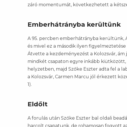
záró momentumát, következhetett a kétszer
Emberhátrányba kerültünk
A 95. percben emberhátrányba kerültünk, An
és mivel ez a második ilyen figyelmeztetése
Átvette a kezdeményezést a Kolozsvár, ám jó
mindkét csapaton egyre inkább kiütközött, so
helyzetben, majd Szőke Eszter adta fel a l
a Kolozsvár, Carmen Marcu jól érkezett közé
1).
Eldőlt
A forulás után Szőke Eszter bal oldali bead
harcolt csapatunk, de rohamosan fogyott az 