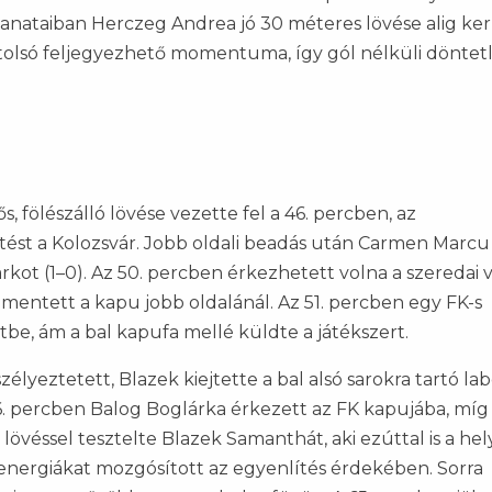
lanataiban Herczeg Andrea jó 30 méteres lövése alig ker
sz utolsó feljegyezhető momentuma, így gól nélküli dönte
, fölészálló lövése vezette fel a 46. percben, az
ést a Kolozsvár. Jobb oldali beadás után Carmen Marcu
arkot (1–0). Az 50. percben érkezhetett volna a szeredai v
entett a kapu jobb oldalánál. Az 51. percben egy FK-s
tbe, ám a bal kapufa mellé küldte a játékszert.
yeztetett, Blazek kiejtette a bal alsó sarokra tartó lab
6. percben Balog Boglárka érkezett az FK kapujába, míg
 lövéssel tesztelte Blazek Samanthát, aki ezúttal is a he
energiákat mozgósított az egyenlítés érdekében. Sorra