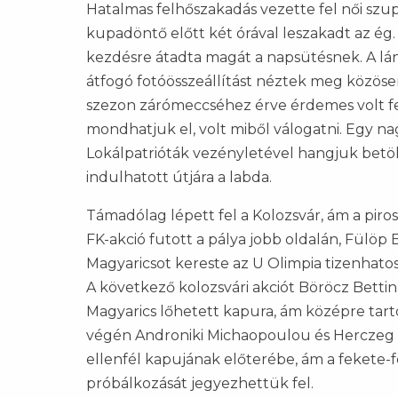
Hatalmas felhőszakadás vezette fel női szupe
kupadöntő előtt két órával leszakadt az ég
kezdésre átadta magát a napsütésnek. A lán
átfogó fotóösszeállítást néztek meg közöse
szezon zárómeccséhez érve érdemes volt fel
mondhatjuk el, volt miből válogatni. Egy nag
Lokálpatrióták vezényletével hangjuk betöl
indulhatott útjára a labda.
Támadólag lépett fel a Kolozsvár, ám a pir
FK-akció futott a pálya jobb oldalán, Fülöp 
Magyaricsot kereste az U Olimpia tizenhat
A következő kolozsvári akciót Böröcz Betti
Magyarics lőhetett kapura, ám középre tartó
végén Androniki Michaopoulou és Herczeg 
ellenfél kapujának előterébe, ám a fekete-fe
próbálkozását jegyezhettük fel.