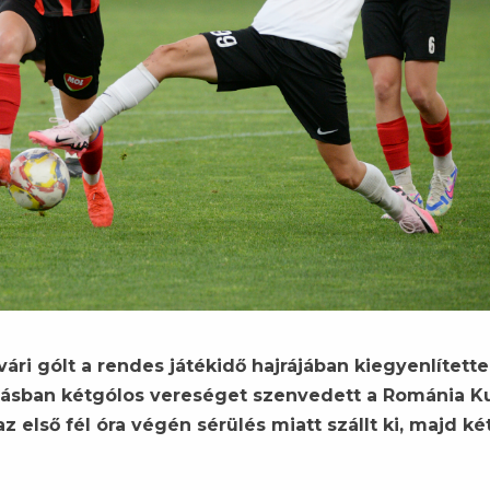
ári gólt a rendes játékidő hajrájában kiegyenlítette
ításban kétgólos vereséget szenvedett a Románia K
 első fél óra végén sérülés miatt szállt ki, majd ké