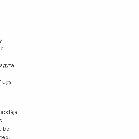
y
bb
hagyta
b
 újra
labdája
s
t be
meg,