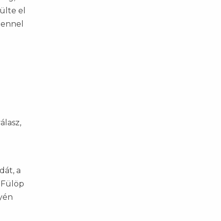
ülte el
tlennel
álasz,
dát, a
 Fülöp
lyén