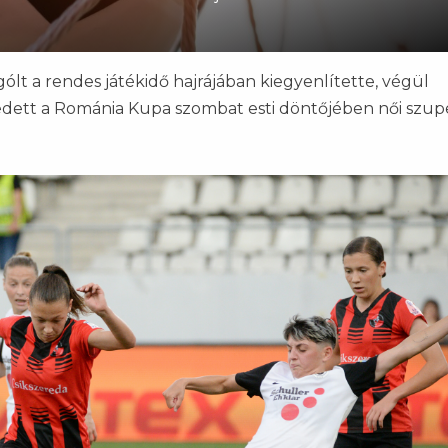
gólt a rendes játékidő hajrájában kiegyenlítette, végül
dett a Románia Kupa szombat esti döntőjében női szupe