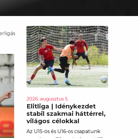
rligás
2026. augusztus 5.
Elitliga | Idénykezdet
stabil szakmai háttérrel,
világos célokkal
Az U15-ös és U16-os csapatunk