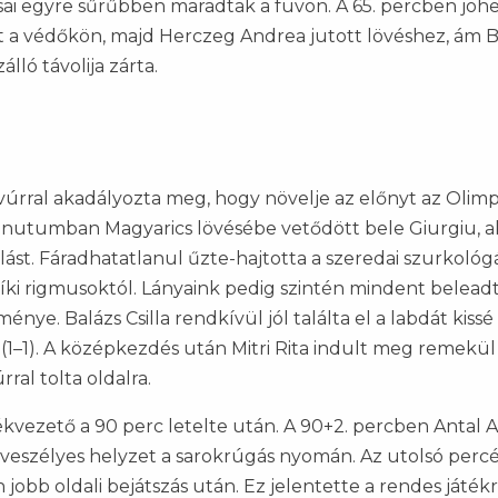
sai egyre sűrűbben maradtak a füvön. A 65. percben jöhe
halt a védőkön, majd Herczeg Andrea jutott lövéshez, ám 
álló távolija zárta.
úrral akadályozta meg, hogy növelje az előnyt az Olimp
minutumban Magyarics lövésébe vetődött bele Giurgiu, a
lást. Fáradhatatlanul űzte-hajtotta a szeredai szurkológ
síki rigmusoktól. Lányaink pedig szintén mindent beleadt
e. Balázs Csilla rendkívül jól találta el a labdát kissé 
t (1–1). A középkezdés után Mitri Rita indult meg remekül
ral tolta oldalra.
ékvezető a 90 perc letelte után. A 90+2. percben Antal A
i veszélyes helyzet a sarokrúgás nyomán. Az utolsó perc
jobb oldali bejátszás után. Ez jelentette a rendes játék