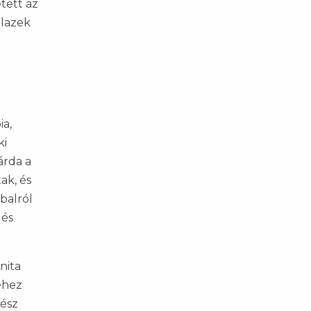
tett az
Blazek
ia,
ki
árda a
ak, és
balról
 és
nita
éhez
rész