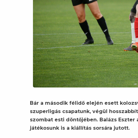
Bár a második félidő elején esett kolozsv
szuperligás csapatunk, végül hosszabb
szombat esti döntőjében. Balázs Eszter az
játékosunk is a kiállítás sorsára jutott.