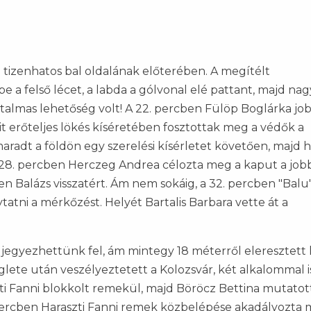
 tizenhatos bal oldalának előterében. A megítélt
e a felső lécet, a labda a gólvonal elé pattant, majd nag
atalmas lehetőség volt! A 22. percben Fülöp Boglárka jo
it erőteljes lökés kíséretében fosztottak meg a védők a
maradt a földön egy szerelési kísérletet követően, majd 
a. A 28. percben Herczeg Andrea célozta meg a kaput a job
n Balázs visszatért. Ám nem sokáig, a 32. percben "Balu"
ytatni a mérkőzést. Helyét Bartalis Barbara vette át a
jegyezhettünk fel, ám mintegy 18 méterről eleresztett 
zöglete után veszélyeztetett a Kolozsvár, két alkalommal i
ti Fanni blokkolt remekül, majd Böröcz Bettina mutatot
 percben Haraszti Fanni remek közbelépése akadályozta 