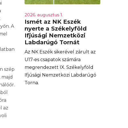
i
a
2026. augusztus 1.
t
Ismét az NK Eszék
yőn. A
nyerte a Székelyföld
mmel
Ifjúsági Nemzetközi
Labdarúgó Tornát
ulatban
Az NK Eszék sikerével zárult az
U17-es csapatok számára
megrendezett IX. Székelyföld
en szép
Ifjúsági Nemzetközi Labdarúgó
, majd
Torna.
hálóőr.
sból
óra
l az
oli