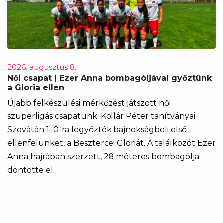
2026. augusztus 8.
Női csapat | Ezer Anna bombagóljával győztünk
a Gloria ellen
Újabb felkészülési mérkőzést játszott női
szuperligás csapatunk: Kollár Péter tanítványai
Szovátán 1–0-ra legyőzték bajnokságbeli első
ellenfelünket, a Besztercei Gloriát. A találkozót Ezer
Anna hajrában szerzett, 28 méteres bombagólja
döntötte el.