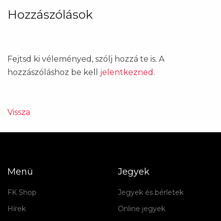
Hozzászólások
Fejtsd ki véleményed, szólj hozzá te is. A
hozzászóláshoz be kell
jelentkezned
.
Vissza
Menü
Jegyek
FK Shop
Jegyek és bérletek
Hírek
Online jegyek