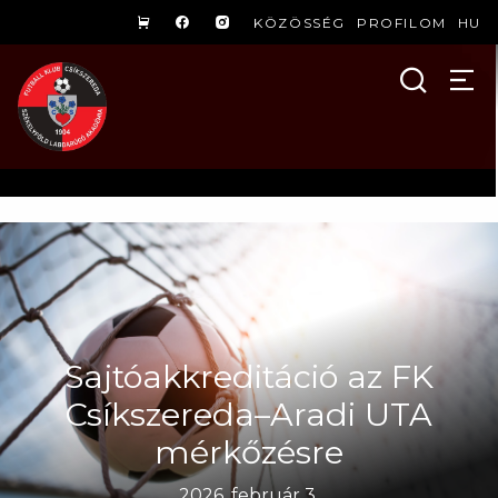
KÖZÖSSÉG
PROFILOM
HU
Sajtóakkreditáció az FK
Csíkszereda–Aradi UTA
mérkőzésre
2026. február 3.