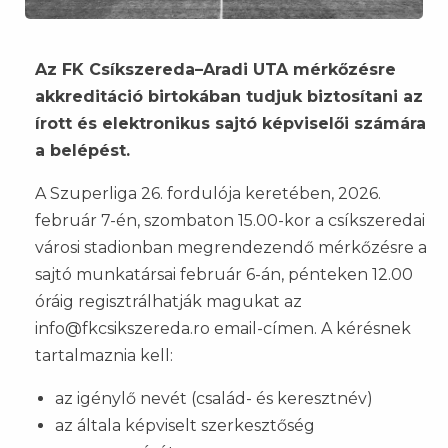
Az FK Csíkszereda–Aradi UTA mérkőzésre
akkreditáció birtokában tudjuk biztosítani az
írott és elektronikus sajtó képviselői számára
a belépést.
A Szuperliga 26. fordulója keretében, 2026.
február 7-én, szombaton 15.00-kor a csíkszeredai
városi stadionban megrendezendő mérkőzésre a
sajtó munkatársai február 6-án, pénteken 12.00
óráig regisztrálhatják magukat az
info@fkcsikszereda.ro email-címen. A kérésnek
tartalmaznia kell:
az igénylő nevét (család- és keresztnév)
az általa képviselt szerkesztőség