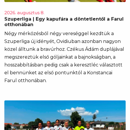
2026. augusztus 8.
Szuperliga | Egy kapufára a döntetlentől a Farul
otthonában
Négy mérkőzésből négy vereséggel kezdtük a
Szuperliga új idényét, Ovidiuban azonban nagyon
közel álltunk a bravúrhoz. Czékus Ádám duplájával
megszereztük első góljainkat a bajnokságban, a
hosszabbításban pedig csak a keresztléc választott
el bennünket az első pontunktól a Konstancai
Farul otthonában.