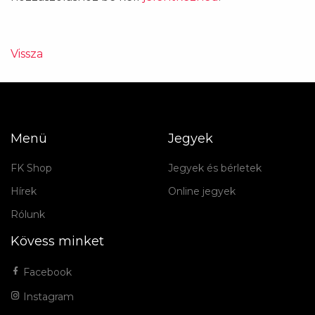
Vissza
Menü
Jegyek
FK Shop
Jegyek és bérletek
Hírek
Online jegyek
Rólunk
Kövess minket
Facebook
Instagram