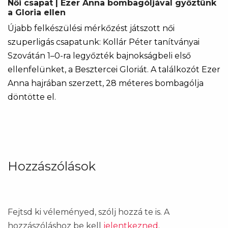
Női csapat | Ezer Anna bombagóljával győztünk
a Gloria ellen
Újabb felkészülési mérkőzést játszott női
szuperligás csapatunk: Kollár Péter tanítványai
Szovátán 1–0-ra legyőzték bajnokságbeli első
ellenfelünket, a Besztercei Gloriát. A találkozót Ezer
Anna hajrában szerzett, 28 méteres bombagólja
döntötte el.
Hozzászólások
Fejtsd ki véleményed, szólj hozzá te is. A
hozzászóláshoz be kell
jelentkezned
.