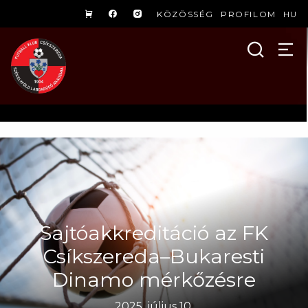
KÖZÖSSÉG
PROFILOM
HU
Sajtóakkreditáció az FK
Csíkszereda–Bukaresti
Dinamo mérkőzésre
2025. július 10.