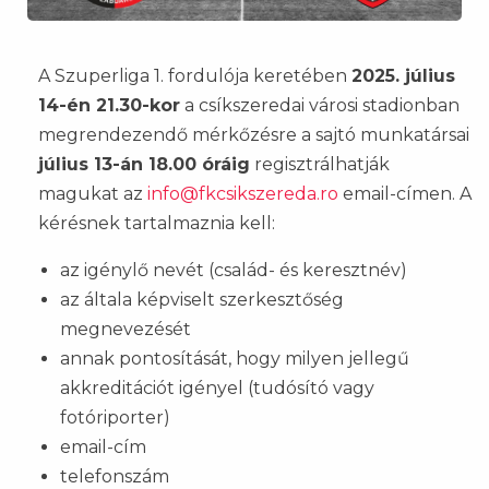
A Szuperliga 1. fordulója keretében
2025. július
14-én 21.30-kor
a csíkszeredai városi stadionban
megrendezendő mérkőzésre a sajtó munkatársai
július 13-án 18.00 óráig
regisztrálhatják
magukat az
info@fkcsikszereda.ro
email-címen. A
kérésnek tartalmaznia kell:
az igénylő nevét (család- és keresztnév)
az általa képviselt szerkesztőség
megnevezését
annak pontosítását, hogy milyen jellegű
akkreditációt igényel (tudósító vagy
fotóriporter)
email-cím
telefonszám