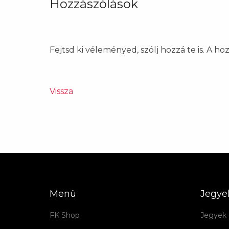
Hozzászólások
Fejtsd ki véleményed, szólj hozzá te is. A h
Vissza
Menü
Jegye
FK Shop
Jegyek 