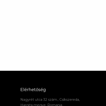
Elérhetőség
Nagyrét utca 32 szám., Csíkszereda,
Hargita megye, Romania