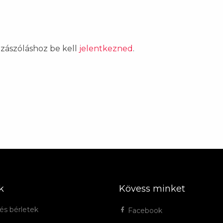
ozzászóláshoz be kell
jelentkezned
.
k
Kövess minket
és bérletek
Facebook