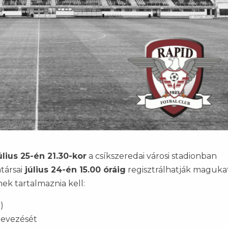
úlius 25-én 21.30-kor
a csíkszeredai városi stadionban
ársai
július 24-én 15.00 óráig
regisztrálhatják maguka
ek tartalmaznia kell:
)
nevezését