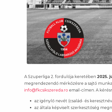
A Szuperliga 2. fordulója keretében
2025. j
megrendezendő mérkőzésre a sajtó munkat
info@fkcsikszereda.ro
email-címen. A kérésn
az igénylő nevét (család- és keresztnév
az általa képviselt szerkesztőség meg