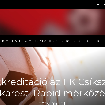
REK
GALÉRIA
CSAPATOK
JEGYEK ÉS BÉRLETEK
kreditáció az FK Csík
karesti Rapid mérkőzé
2025. július 21.