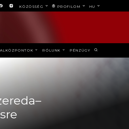
KÖZÖSSÉG
PROFILOM
HU
ALKÖZPONTOK
RÓLUNK
PÉNZÜGY
szereda–
sre