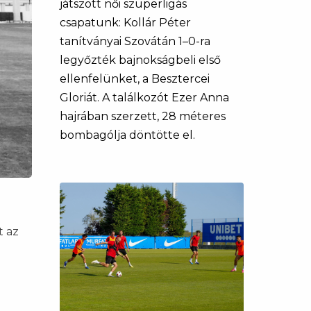
játszott női szuperligás
csapatunk: Kollár Péter
tanítványai Szovátán 1–0-ra
legyőzték bajnokságbeli első
ellenfelünket, a Besztercei
Gloriát. A találkozót Ezer Anna
hajrában szerzett, 28 méteres
bombagólja döntötte el.
t az