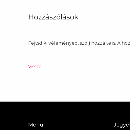
Hozzászólások
Fejtsd ki véleményed, szólj hozzá te is. A h
Vissza
Menü
Jegye