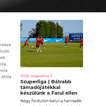
erekek
csíki
mek
ola,
kola
2026. augusztus 7.
Attila.
Szuperliga | Bátrabb
támadójátékkal
készülünk a Farul ellen
Négy fordulón belül a harmadik