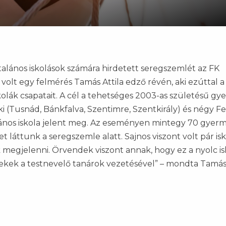
általános iskolások számára hirdetett seregszemlét az FK
olt egy felmérés Tamás Attila edző révén, aki ezúttal a
olák csapatait. A cél a tehetséges 2003-as születésű gy
i (Tusnád, Bánkfalva, Szentimre, Szentkirály) és négy Fel
talános iskola jelent meg. Az eseményen mintegy 70 gyer
láttunk a seregszemle alatt. Sajnos viszont volt pár isk
egjelenni. Örvendek viszont annak, hogy ez a nyolc is
kek a testnevelő tanárok vezetésével” – mondta Tamás 