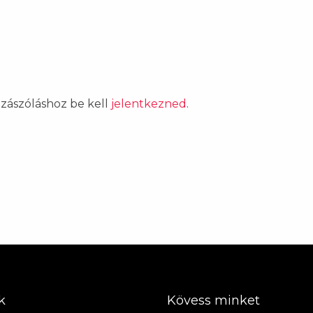
ozzászóláshoz be kell
jelentkezned
.
k
Kövess minket