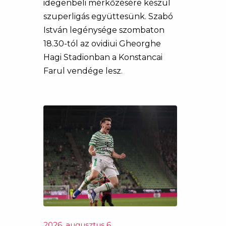
idegenbeli mérkőzésére készül
szuperligás együttesünk. Szabó
István legénysége szombaton
18.30-tól az ovidiui Gheorghe
Hagi Stadionban a Konstancai
Farul vendége lesz.
2026. augusztus 6.