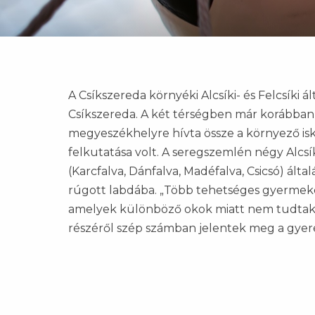
A Csíkszereda környéki Alcsíki- és Felcsíki 
Csíkszereda. A két térségben már korábban v
megyeszékhelyre hívta össze a környező isk
felkutatása volt. A seregszemlén négy Alcsík
(Karcfalva, Dánfalva, Madéfalva, Csicsó) ál
rúgott labdába. „Több tehetséges gyermeket 
amelyek különböző okok miatt nem tudtak m
részéről szép számban jelentek meg a gyere