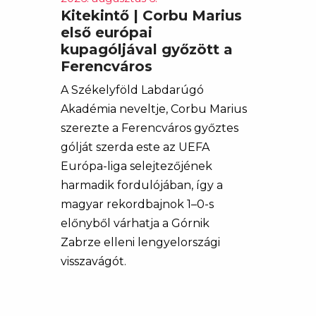
Kitekintő | Corbu Marius
első európai
kupagóljával győzött a
Ferencváros
A Székelyföld Labdarúgó
Akadémia neveltje, Corbu Marius
szerezte a Ferencváros győztes
gólját szerda este az UEFA
Európa-liga selejtezőjének
harmadik fordulójában, így a
magyar rekordbajnok 1–0-s
előnyből várhatja a Górnik
Zabrze elleni lengyelországi
visszavágót.