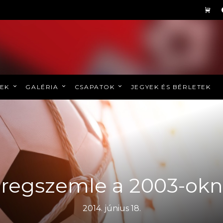
REK
GALÉRIA
CSAPATOK
JEGYEK ÉS BÉRLETEK
regszemle a 2003-ok
2014. június 18.