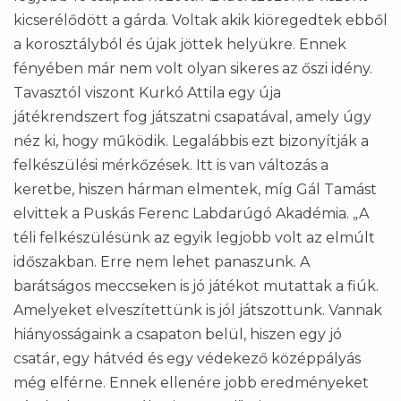
kicserélődött a gárda. Voltak akik kiöregedtek ebből
a korosztályból és újak jöttek helyükre. Ennek
fényében már nem volt olyan sikeres az őszi idény.
Tavasztól viszont Kurkó Attila egy úja
játékrendszert fog játszatni csapatával, amely úgy
néz ki, hogy működik. Legalábbis ezt bizonyítják a
felkészülési mérkőzések. Itt is van változás a
keretbe, hiszen hárman elmentek, míg Gál Tamást
elvittek a Puskás Ferenc Labdarúgó Akadémia. „A
téli felkészülésünk az egyik legjobb volt az elmúlt
időszakban. Erre nem lehet panaszunk. A
barátságos meccseken is jó játékot mutattak a fiúk.
Amelyeket elveszítettünk is jól játszottunk. Vannak
hiányosságaink a csapaton belül, hiszen egy jó
csatár, egy hátvéd és egy védekező középpályás
még elférne. Ennek ellenére jobb eredményeket