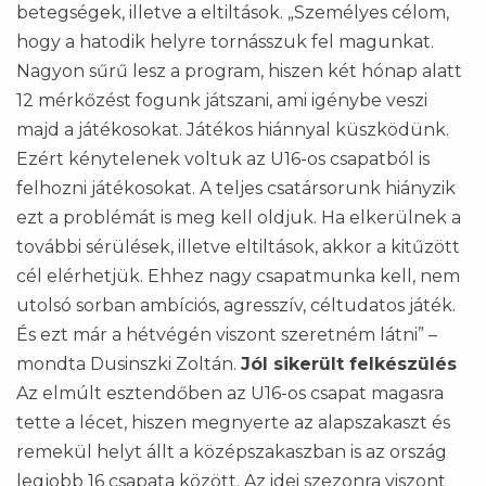
betegségek, illetve a eltiltások. „Személyes célom,
hogy a hatodik helyre tornásszuk fel magunkat.
Nagyon sűrű lesz a program, hiszen két hónap alatt
12 mérkőzést fogunk játszani, ami igénybe veszi
majd a játékosokat. Játékos hiánnyal küszködünk.
Ezért kénytelenek voltuk az U16-os csapatból is
felhozni játékosokat. A teljes csatársorunk hiányzik
ezt a problémát is meg kell oldjuk. Ha elkerülnek a
további sérülések, illetve eltiltások, akkor a kitűzött
cél elérhetjük. Ehhez nagy csapatmunka kell, nem
utolsó sorban ambíciós, agresszív, céltudatos játék.
És ezt már a hétvégén viszont szeretném látni” –
mondta Dusinszki Zoltán.
Jól sikerült felkészülés
Az elmúlt esztendőben az U16-os csapat magasra
tette a lécet, hiszen megnyerte az alapszakaszt és
remekül helyt állt a középszakaszban is az ország
legjobb 16 csapata között. Az idei szezonra viszont