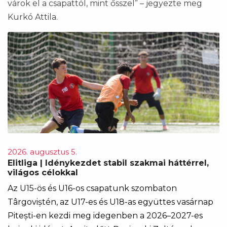
várok el a csapattól, mint ősszel” – jegyezte meg
Kurkó Attila.
2026. augusztus 5.
Elitliga | Idénykezdet stabil szakmai háttérrel,
világos célokkal
Az U15-ös és U16-os csapatunk szombaton
Târgoviștén, az U17-es és U18-as együttes vasárnap
Pitești-en kezdi meg idegenben a 2026–2027-es