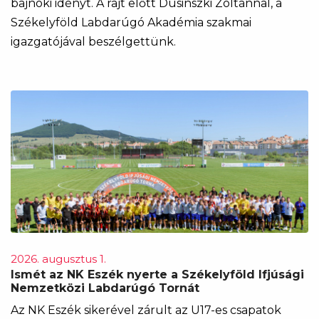
bajnoki idényt. A rajt előtt Dusinszki Zoltánnal, a
Székelyföld Labdarúgó Akadémia szakmai
igazgatójával beszélgettünk.
2026. augusztus 1.
Ismét az NK Eszék nyerte a Székelyföld Ifjúsági
Nemzetközi Labdarúgó Tornát
Az NK Eszék sikerével zárult az U17-es csapatok