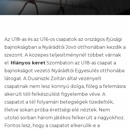
Az U18-as és az U16-os csapatok az országos ifjúsági
bajnokságban a Nyárádtői Jövő otthonában kezdik a
szezont. A közepes teljesítménynél többet várnak
el.
Hiányos keret
Szombaton az U18-as csapat a
bajnokságot vezető Nyárádtői Egyesülés otthonába
látogat. A Dusinszki Zoltán által vezényelt
csapatnak nem lesz könnyű dolga, főleg a felemásra
sikerült téli felkészülést figyelembe véve. A
csapatot a tél folyamán betegségek tizedelték,
illetve sokan próba érettségi elé néztek. Nem
utolsó sorban három játékos felkerült a nagyokhoz.
Fontos lesz, hogy a csapatot elkerülik-e a