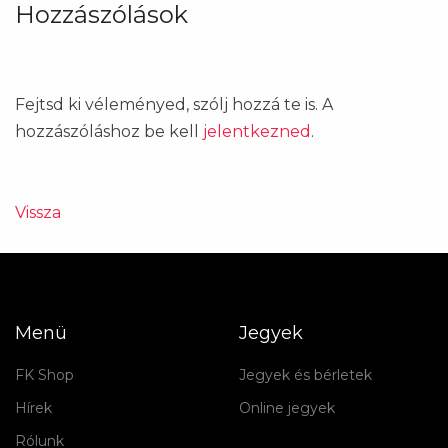
Hozzászólások
Fejtsd ki véleményed, szólj hozzá te is. A
hozzászóláshoz be kell
jelentkezned
.
Vissza
Menü
Jegyek
FK Shop
Jegyek és bérletek
Hírek
Online jegyek
Rólunk