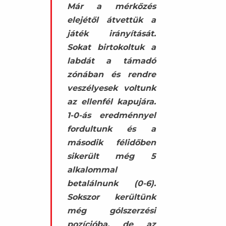
Már a mérkőzés
elejétől átvettük a
játék irányítását.
Sokat birtokoltuk a
labdát a támadó
zónában és rendre
veszélyesek voltunk
az ellenfél kapujára.
1-0-ás eredménnyel
fordultunk és a
második félidőben
sikerült még 5
alkalommal
betalálnunk (0-6).
Sokszor kerültünk
még gólszerzési
pozícióba, de az