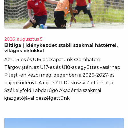
2026. augusztus 5.
Elitliga | Idénykezdet stabil szakmai háttérrel,
világos célokkal
Az U15-ös és U16-os csapatunk szombaton
Târgoviștén, az U17-es és U18-as együttes vasárnap
Pitești-en kezdi meg idegenben a 2026–2027-es
bajnoki idényt. A rajt előtt Dusinszki Zoltánnal, a
Székelyföld Labdarúgó Akadémia szakmai
igazgatójával beszélgettünk.