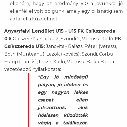
ellenére, hogy az eredmény 6-0 a javunkra, jó
ellenféllel volt dolgunk, amely egy pillanatig sem
adta fel a küzdelmet.
Agyagfalvi Lendület U15 - U15 FK Csíkszereda
0:6
Gólszerzők: Corbu 2, Szondi 2, Vârtosu, Köllő.
FK
Csíkszereda U15:
Janovits - Balázs, Péter (Veress),
Both (Munteanu), Lazok (Kovács), Szondi, Corbu,
Fülöp (Tamás), Incze, Köllő, Vârtosu. Bajkó Barna
vezetőedző nyilatkozata:
"Egy jó minőségű
pályán, jó időben és
egy nagyon lelkes
csapat ellen
játszottunk, akik
hősiesen küzdötték
végig a találkozót.