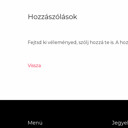
Hozzászólások
Fejtsd ki véleményed, szólj hozzá te is. A h
Vissza
Menü
Jegye