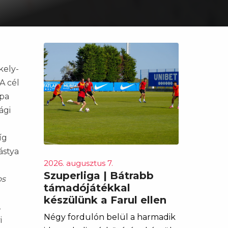
kely-
A cél
upa
ági
íg
ástya
2026. augusztus 7.
Szuperliga | Bátrabb
os
támadójátékkal
készülünk a Farul ellen
,
Négy fordulón belül a harmadik
i