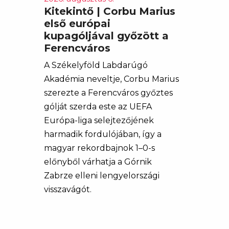
Kitekintő | Corbu Marius
első európai
kupagóljával győzött a
Ferencváros
A Székelyföld Labdarúgó
Akadémia neveltje, Corbu Marius
szerezte a Ferencváros győztes
gólját szerda este az UEFA
Európa-liga selejtezőjének
harmadik fordulójában, így a
magyar rekordbajnok 1–0-s
előnyből várhatja a Górnik
Zabrze elleni lengyelországi
visszavágót.