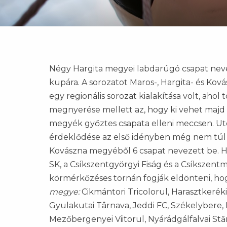
Négy Hargita megyei labdarúgó csapat nev
kupára. A sorozatot Maros-, Hargita- és Ko
egy regionális sorozat kialakítása volt, ah
megnyerése mellett az, hogy ki vehet maj
megyék győztes csapata elleni meccsen. Ut
érdeklődése az első idényben még nem túl 
Kovászna megyéből 6 csapat nevezett be. H
SK, a Csíkszentgyörgyi Fiság és a Csíkszentm
körmérkőzéses tornán fogják eldönteni, ho
megye:
Cikmántori Tricolorul, Harasztkeréki
Gyulakutai Târnava, Jeddi FC, Székelybere,
Mezőbergenyei Viitorul, Nyárádgálfalvai Stă