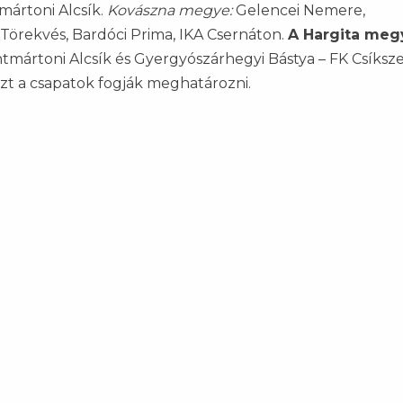
mártoni Alcsík.
Kovászna megye:
Gelencei Nemere,
 Törekvés, Bardóci Prima, IKA Csernáton.
A Hargita meg
ntmártoni Alcsík és Gyergyószárhegyi Bástya – FK Csíksz
zt a csapatok fogják meghatározni.