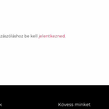
ozzászóláshoz be kell
jelentkezned
.
k
Kövess minket