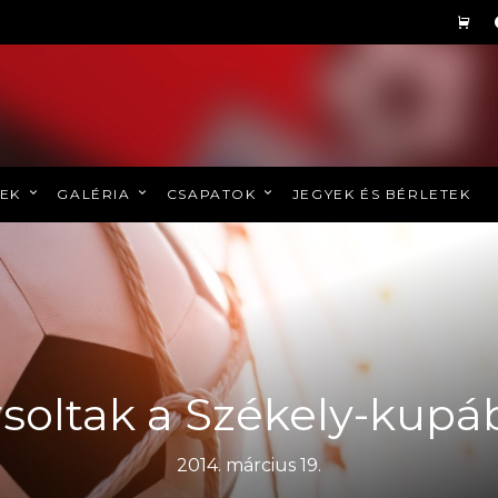
REK
GALÉRIA
CSAPATOK
JEGYEK ÉS BÉRLETEK
rsoltak a Székely-kupá
2014. március 19.