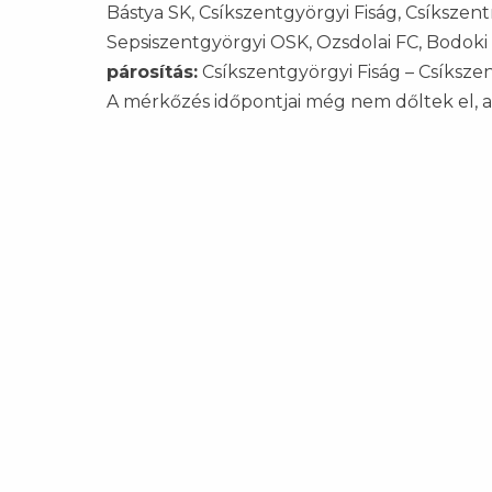
Bástya SK, Csíkszentgyörgyi Fiság, Csíkszent
Sepsiszentgyörgyi OSK, Ozsdolai FC, Bodoki
párosítás:
Csíkszentgyörgyi Fiság – Csíksze
A mérkőzés időpontjai még nem dőltek el, a