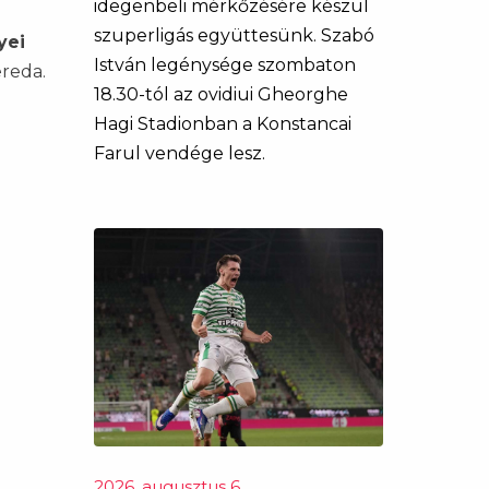
idegenbeli mérkőzésére készül
szuperligás együttesünk. Szabó
yei
István legénysége szombaton
ereda.
18.30-tól az ovidiui Gheorghe
Hagi Stadionban a Konstancai
Farul vendége lesz.
2026. augusztus 6.