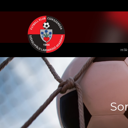
HÍ
So