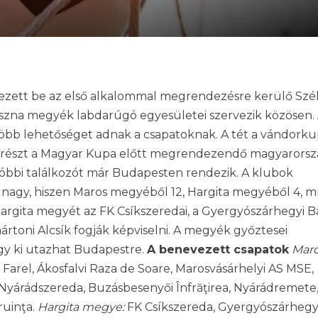
ezett be az első alkalommal megrendezésre kerülő Szé
vászna megyék labdarúgó egyesületei szervezik közösen. 
ol több lehetőséget adnak a csapatoknak. A tét a vándork
d részt a Magyar Kupa előtt megrendezendő magyarorsz
óbbi találkozót már Budapesten rendezik. A klubok
nagy, hiszen Maros megyéből 12, Hargita megyéből 4, m
argita megyét az FK Csíkszeredai, a Gyergyószárhegyi B
ártoni Alcsík fogják képviselni. A megyék győztesei
gy ki utazhat Budapestre.
A benevezett csapatok
Mar
 Farel, Ákosfalvi Raza de Soare, Marosvásárhelyi AS MSE,
 Nyárádszereda, Buzásbesenyői Înfrăţirea, Nyárádremete
ruinţa.
Hargita megye:
FK Csíkszereda, Gyergyószárhegy