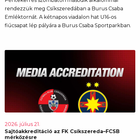
Pénteken és szombaton második alkalommal
rendezzük meg Csíkszeredában a Burus Csaba
Emléktornát. A kétnapos viadalon hat U16-os
fiúcsapat lép pályára a Burus Csaba Sportparkban.
2026. július 21.
Sajtóakkreditáció az FK Csíkszereda–FCSB
mérkőzésre