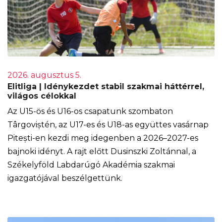
2026. augusztus 5.
Elitliga | Idénykezdet stabil szakmai háttérrel,
világos célokkal
Az U15-ös és U16-os csapatunk szombaton
Târgoviștén, az U17-es és U18-as együttes vasárnap
Pitești-en kezdi meg idegenben a 2026–2027-es
bajnoki idényt. A rajt előtt Dusinszki Zoltánnal, a
Székelyföld Labdarúgó Akadémia szakmai
igazgatójával beszélgettünk.