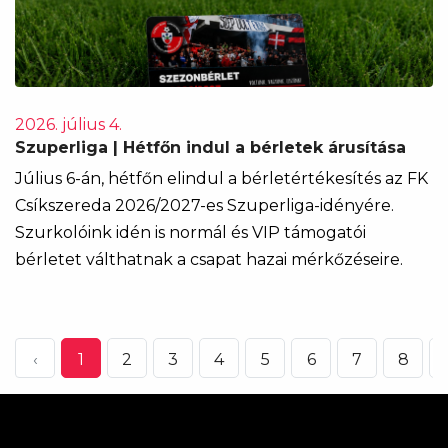
2026. július 4.
Szuperliga | Hétfőn indul a bérletek árusítása
Július 6-án, hétfőn elindul a bérletértékesítés az FK
Csíkszereda 2026/2027-es Szuperliga-idényére.
Szurkolóink idén is normál és VIP támogatói
bérletet válthatnak a csapat hazai mérkőzéseire.
‹
1
2
3
4
5
6
7
8
.