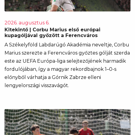
2026. augusztus 6.
Kitekintő | Corbu Marius első európai
kupagóljával győzött a Ferencváros
A Székelyföld Labdarúgó Akadémia neveltje, Corbu
Marius szerezte a Ferencváros győztes gólját szerda
este az UEFA Európa-liga selejtezőjének harmadik
fordulójában, így a magyar rekordbajnok 1–0-s
előnyből várhatja a Górnik Zabrze elleni
lengyelországi visszavágót.