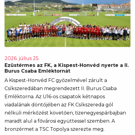
2026. július 25.
Ezüstérmes az FK, a Kispest-Honvéd nyerte a II.
Burus Csaba Emléktornát
A Kispest-Honvéd FC győzelmével zárult a
Csíkszeredában megrendezett II. Burus Csaba
Emléktorna. Az U16-os csapatok kétnapos
viadalának döntőjében az FK Csíkszereda gól
nélküli mérkőzést követően, tizenegyespárbajban
maradt alul a fővárosi együttessel szemben. A
bronzérmet a TSC Topolya szerezte meg.