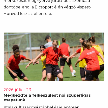
mérkőzését megnyerve jutott be a szombati
döntőbe, ahol a B csoport élén végző Kispest-
Honvéd lesz az ellenfele.
2026. július 23.
Megkezdte a felkészülést női szuperligás
csapatunk
Átalakult szakmai stábbal és jelentősen