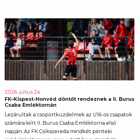
2026. július 24.
FK–Kispest-Honvéd döntőt rendeznek a II. Burus
Csaba Emléktornán
Lezárultak a csoportküzdelmek az U16-os csapatok
számára kiírt II. Burus Csaba Emléktorna első
napján. Az FK Csíkszereda mindkét pénteki