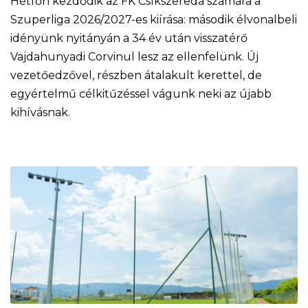
Hétfőn kezdődik az FK Csíkszereda számára a
Szuperliga 2026/2027-es kiírása: második élvonalbeli
idényünk nyitányán a 34 év után visszatérő
Vajdahunyadi Corvinul lesz az ellenfelünk. Új
vezetőedzővel, részben átalakult kerettel, de
egyértelmű célkitűzéssel vágunk neki az újabb
kihívásnak.