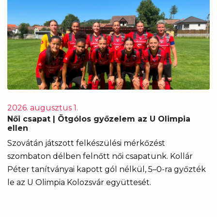
2026. augusztus 1.
Női csapat | Ötgólos győzelem az U Olimpia
ellen
Szovátán játszott felkészülési mérkőzést
szombaton délben felnőtt női csapatunk. Kollár
Péter tanítványai kapott gól nélkül, 5–0-ra győzték
le az U Olimpia Kolozsvár együttesét.