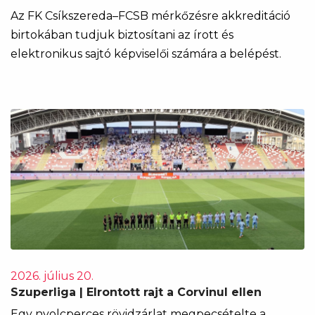
Az FK Csíkszereda–FCSB mérkőzésre akkreditáció
birtokában tudjuk biztosítani az írott és
elektronikus sajtó képviselői számára a belépést.
2026. július 20.
Szuperliga | Elrontott rajt a Corvinul ellen
Egy nyolcperces rövidzárlat megpecsételte a