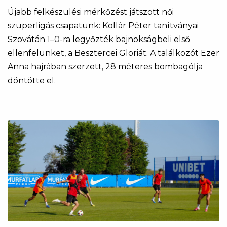
Újabb felkészülési mérkőzést játszott női
szuperligás csapatunk: Kollár Péter tanítványai
Szovátán 1–0-ra legyőzték bajnokságbeli első
ellenfelünket, a Besztercei Gloriát. A találkozót Ezer
Anna hajrában szerzett, 28 méteres bombagólja
döntötte el.