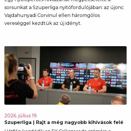
sorsunkat a Szuperliga nyitófordulójában: az újonc
Vajdahunyadi Corvinul ellen háromgólos
vereséggel kezdtük az új idényt.
2026. július 19.
Szuperliga | Rajt a még nagyobb kihívások felé