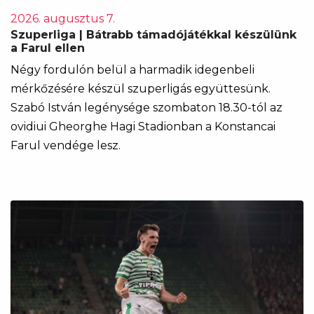
2026. augusztus 7.
Szuperliga | Bátrabb támadójátékkal készülünk
a Farul ellen
Négy fordulón belül a harmadik idegenbeli
mérkőzésére készül szuperligás együttesünk.
Szabó István legénysége szombaton 18.30-tól az
ovidiui Gheorghe Hagi Stadionban a Konstancai
Farul vendége lesz.