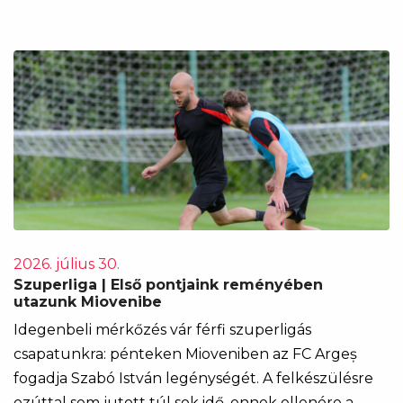
2026. július 30.
Szuperliga | Első pontjaink reményében
utazunk Miovenibe
Idegenbeli mérkőzés vár férfi szuperligás
csapatunkra: pénteken Mioveniben az FC Argeș
fogadja Szabó István legénységét. A felkészülésre
ezúttal sem jutott túl sok idő, ennek ellenére a