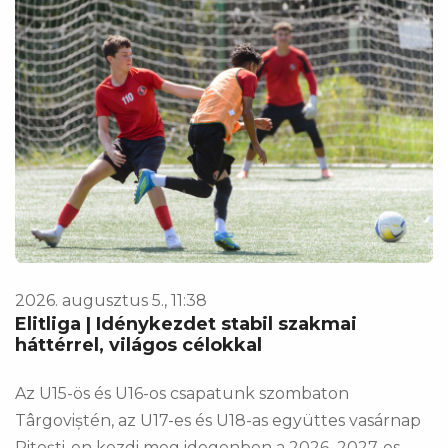
2026. augusztus 5., 11:38
Elitliga | Idénykezdet stabil szakmai
háttérrel, világos célokkal
Az U15-ös és U16-os csapatunk szombaton
Târgoviștén, az U17-es és U18-as együttes vasárnap
Pitești-en kezdi meg idegenben a 2026–2027-es