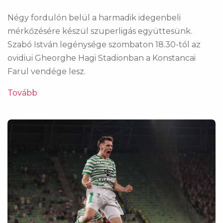
Négy fordulón belül a harmadik idegenbeli
mérkőzésére készül szuperligás együttesünk.
Szabó István legénysége szombaton 18.30-tól az
ovidiui Gheorghe Hagi Stadionban a Konstancai
Farul vendége lesz.
Tovább