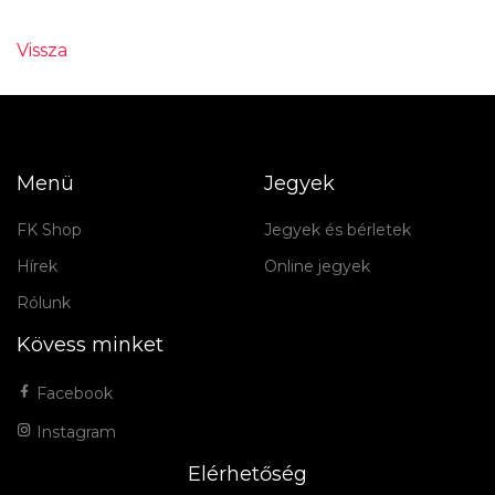
Vissza
Menü
Jegyek
FK Shop
Jegyek és bérletek
Hírek
Online jegyek
Rólunk
Kövess minket
Facebook
Instagram
Elérhetőség