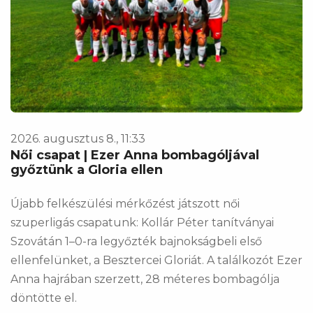
2026. augusztus 8., 11:33
Női csapat | Ezer Anna bombagóljával
győztünk a Gloria ellen
Újabb felkészülési mérkőzést játszott női
szuperligás csapatunk: Kollár Péter tanítványai
Szovátán 1–0-ra legyőzték bajnokságbeli első
ellenfelünket, a Besztercei Gloriát. A találkozót Ezer
Anna hajrában szerzett, 28 méteres bombagólja
döntötte el.