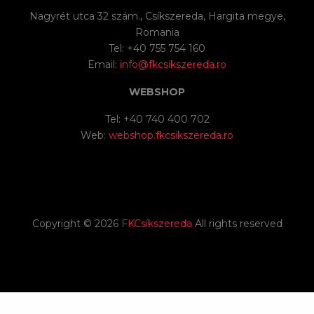
Nagyrét utca 32 szám., Csíkszereda, Hargita megye,
Romania
Tel: +40 755 754 160
Email:
info@fkcsikszereda.ro
WEBSHOP
Tel: +40 740 400 702
Web:
webshop.fkcsikszereda.ro
Copyright ©
2026
FKCsíkszereda
All rights reserved