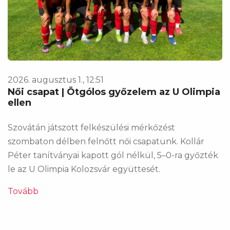
2026. augusztus 1., 12:51
Női csapat | Ötgólos győzelem az U Olimpia
ellen
Szovátán játszott felkészülési mérkőzést
szombaton délben felnőtt női csapatunk. Kollár
Péter tanítványai kapott gól nélkül, 5–0-ra győzték
le az U Olimpia Kolozsvár együttesét.
Tovább