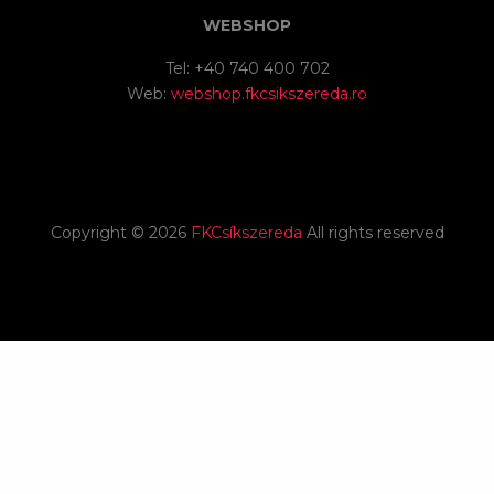
WEBSHOP
Tel: +40 740 400 702
Web:
webshop.fkcsikszereda.ro
Copyright ©
2026
FKCsíkszereda
All rights reserved