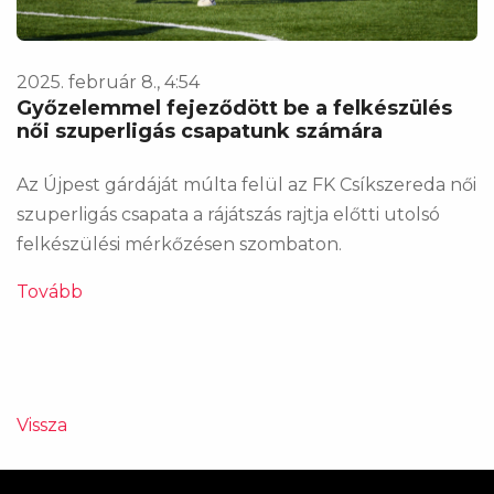
2025. február 8., 4:54
Győzelemmel fejeződött be a felkészülés
női szuperligás csapatunk számára
Az Újpest gárdáját múlta felül az FK Csíkszereda női
szuperligás csapata a rájátszás rajtja előtti utolsó
felkészülési mérkőzésen szombaton.
Tovább
Vissza