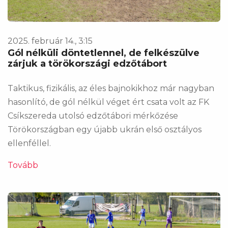
2025. február 14., 3:15
Gól nélküli döntetlennel, de felkészülve
zárjuk a törökországi edzőtábort
Taktikus, fizikális, az éles bajnokikhoz már nagyban
hasonlító, de gól nélkül véget ért csata volt az FK
Csíkszereda utolsó edzőtábori mérkőzése
Törökországban egy újabb ukrán első osztályos
ellenféllel.
Tovább