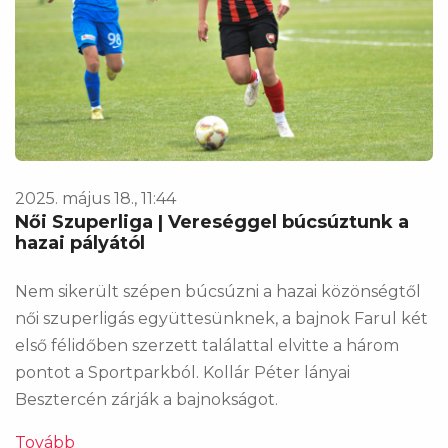
2025. május 18., 11:44
Női Szuperliga | Vereséggel búcsúztunk a
hazai pályától
Nem sikerült szépen búcsúzni a hazai közönségtől
női szuperligás együttesünknek, a bajnok Farul két
első félidőben szerzett találattal elvitte a három
pontot a Sportparkból. Kollár Péter lányai
Besztercén zárják a bajnokságot.
Tovább