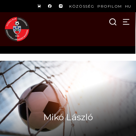
KÖZÖSSÉG
PROFILOM
HU
Mikó László