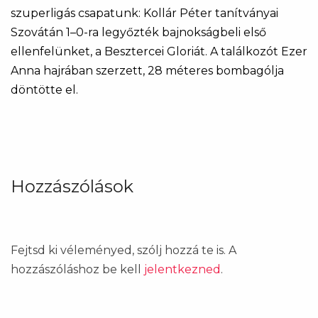
szuperligás csapatunk: Kollár Péter tanítványai
Szovátán 1–0-ra legyőzték bajnokságbeli első
ellenfelünket, a Besztercei Gloriát. A találkozót Ezer
Anna hajrában szerzett, 28 méteres bombagólja
döntötte el.
Hozzászólások
Fejtsd ki véleményed, szólj hozzá te is. A
hozzászóláshoz be kell
jelentkezned
.