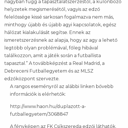
nagyban függ a tapasztalatszerzéstől, a különböző
helyzetek megismerésétől, vagyis az edző
felelőssége kissé sarkosan fogalmazva nem más,
minthogy újabb és újabb agyi kapcsolatok, egész
hálózat kialakulását segítse. Ennek az
ismeretszerzésnek az alapja, hogy az agy a lehető
legtöbb olyan problémával, főleg hibával
találkozzon, amit a játék során a futballista
tapasztal.” A továbbképzést a Real Madrid, a
Debreceni Futballegyetem és az MLSZ
edzőközpont szervezte.
A rangos eseményről az alábbi linken bővebb
információk is elérhetők:
http://www.haon.hu/duplazott-a-
futballegyetem/3068847
A fényképen az FK Csíkszereda edzői láthatók.