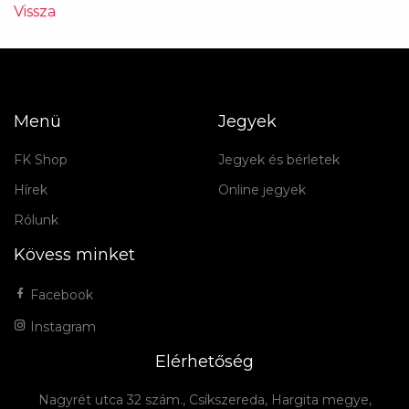
Vissza
Menü
Jegyek
FK Shop
Jegyek és bérletek
Hírek
Online jegyek
Rólunk
Kövess minket
Facebook
Instagram
Elérhetőség
Nagyrét utca 32 szám., Csíkszereda, Hargita megye,