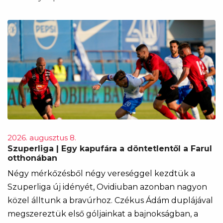
2026. augusztus 8.
Szuperliga | Egy kapufára a döntetlentől a Farul
otthonában
Négy mérkőzésből négy vereséggel kezdtük a
Szuperliga új idényét, Ovidiuban azonban nagyon
közel álltunk a bravúrhoz. Czékus Ádám duplájával
megszereztük első góljainkat a bajnokságban, a