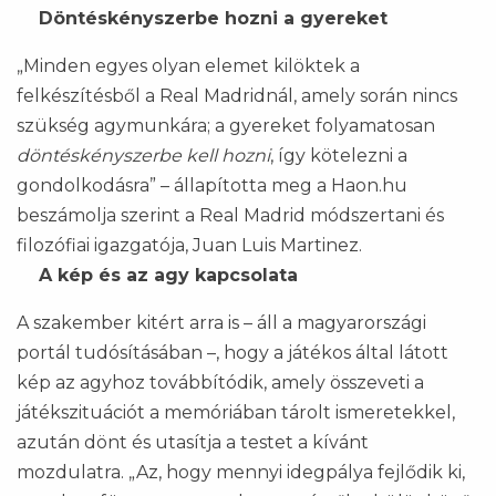
Döntéskényszerbe hozni a gyereket
„Minden egyes olyan elemet kilöktek a
felkészítésből a Real Madridnál, amely során nincs
szükség agymunkára; a gyereket folyamatosan
döntéskényszerbe kell hozni
, így kötelezni a
gondolkodásra” – állapította meg a Haon.hu
beszámolja szerint a Real Madrid módszertani és
filozófiai igazgatója, Juan Luis Martinez.
A kép és az agy kapcsolata
A szakember kitért arra is – áll a magyarországi
portál tudósításában –, hogy a játékos által látott
kép az agyhoz továbbítódik, amely összeveti a
játékszituációt a memóriában tárolt ismeretekkel,
azután dönt és utasítja a testet a kívánt
mozdulatra. „Az, hogy mennyi idegpálya fejlődik ki,